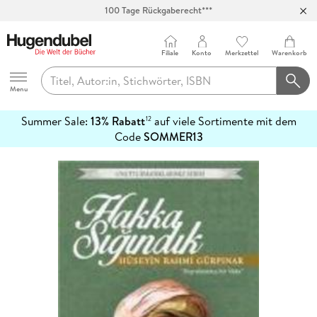
100 Tage Rückgaberecht***
Abholung in über 100 Filialen
Filiale
Konto
Merkzettel
Warenkorb
Hugendubel
Menu
Summer Sale:
13% Rabatt
auf viele Sortimente mit dem
12
mehr
Code
SOMMER13
erfahren