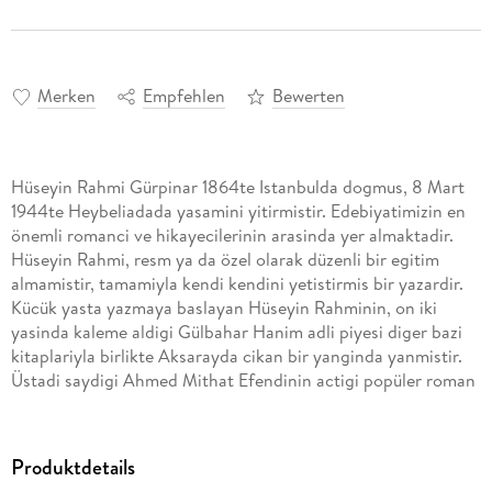
Merken
Empfehlen
Bewerten
Hüseyin Rahmi Gürpinar 1864te Istanbulda dogmus, 8 Mart
1944te Heybeliadada yasamini yitirmistir. Edebiyatimizin en
önemli romanci ve hikayecilerinin arasinda yer almaktadir.
Hüseyin Rahmi, resm ya da özel olarak düzenli bir egitim
almamistir, tamamiyla kendi kendini yetistirmis bir yazardir.
Kücük yasta yazmaya baslayan Hüseyin Rahminin, on iki
yasinda kaleme aldigi Gülbahar Hanim adli piyesi diger bazi
kitaplariyla birlikte Aksarayda cikan bir yanginda yanmistir.
Üstadi saydigi Ahmed Mithat Efendinin actigi popüler roman
anlayisini realist ve giderek natüralist ölcüler cercevesinde
sonuna kadar götürmüstür. Romanlarinin önemli bir özelligi
de toplumsal bir yergi tasimasidir. Eserlerinde Istanbulun
Produktdetails
mahallelerindeki yasam tarzini natüralist bir bicimde dile