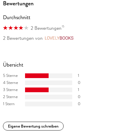
Bewertungen
Florida with his family.
Durchschnitt
15
2 Bewertungen
2 Bewertungen
von
LovelyBooks
Übersicht
5 Sterne
1
4 Sterne
0
3 Sterne
1
2 Sterne
0
1 Stern
0
Eigene Bewertung schreiben