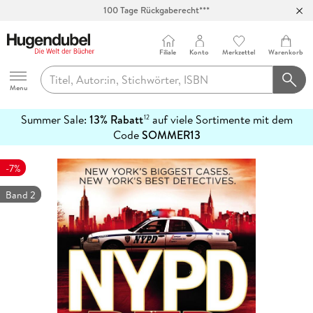
100 Tage Rückgaberecht***
Abholung in über 100 Filialen
Filiale
Konto
Merkzettel
Warenkorb
Hugendubel
Menu
Summer Sale:
13% Rabatt
auf viele Sortimente mit dem
12
mehr
Code
SOMMER13
erfahren
-7%
Band 2