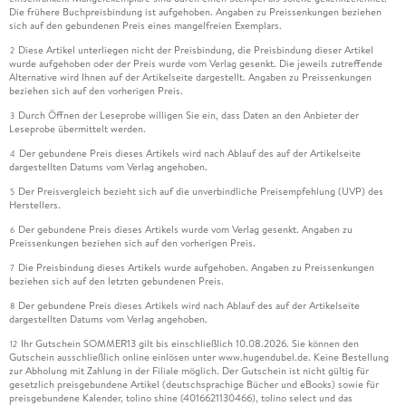
Die frühere Buchpreisbindung ist aufgehoben. Angaben zu Preissenkungen beziehen
sich auf den gebundenen Preis eines mangelfreien Exemplars.
Diese Artikel unterliegen nicht der Preisbindung, die Preisbindung dieser Artikel
2
wurde aufgehoben oder der Preis wurde vom Verlag gesenkt. Die jeweils zutreffende
Alternative wird Ihnen auf der Artikelseite dargestellt. Angaben zu Preissenkungen
beziehen sich auf den vorherigen Preis.
Durch Öffnen der Leseprobe willigen Sie ein, dass Daten an den Anbieter der
3
Leseprobe übermittelt werden.
Der gebundene Preis dieses Artikels wird nach Ablauf des auf der Artikelseite
4
dargestellten Datums vom Verlag angehoben.
Der Preisvergleich bezieht sich auf die unverbindliche Preisempfehlung (UVP) des
5
Herstellers.
Der gebundene Preis dieses Artikels wurde vom Verlag gesenkt. Angaben zu
6
Preissenkungen beziehen sich auf den vorherigen Preis.
Die Preisbindung dieses Artikels wurde aufgehoben. Angaben zu Preissenkungen
7
beziehen sich auf den letzten gebundenen Preis.
Der gebundene Preis dieses Artikels wird nach Ablauf des auf der Artikelseite
8
dargestellten Datums vom Verlag angehoben.
Ihr Gutschein SOMMER13 gilt bis einschließlich 10.08.2026. Sie können den
12
Gutschein ausschließlich online einlösen unter www.hugendubel.de. Keine Bestellung
zur Abholung mit Zahlung in der Filiale möglich. Der Gutschein ist nicht gültig für
gesetzlich preisgebundene Artikel (deutschsprachige Bücher und eBooks) sowie für
preisgebundene Kalender, tolino shine (4016621130466), tolino select und das