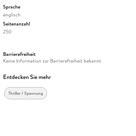
Sprache
englisch
Seitenanzahl
250
Autor/Autorin
Janet Merran
Barrierefreiheit
Verlag/Hersteller
Keine Information zur Barrierefreiheit bekannt
Calumet Editions
Produktart
Entdecken Sie mehr
kartoniert
Gewicht
Thriller / Spannung
412 g
Größe (L/B/H)
229/152/15 mm
ISBN
9781962834148