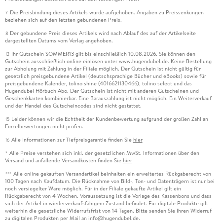
Die Preisbindung dieses Artikels wurde aufgehoben. Angaben zu Preissenkungen
7
beziehen sich auf den letzten gebundenen Preis.
Der gebundene Preis dieses Artikels wird nach Ablauf des auf der Artikelseite
8
dargestellten Datums vom Verlag angehoben.
Ihr Gutschein SOMMER13 gilt bis einschließlich 10.08.2026. Sie können den
12
Gutschein ausschließlich online einlösen unter www.hugendubel.de. Keine Bestellung
zur Abholung mit Zahlung in der Filiale möglich. Der Gutschein ist nicht gültig für
gesetzlich preisgebundene Artikel (deutschsprachige Bücher und eBooks) sowie für
preisgebundene Kalender, tolino shine (4016621130466), tolino select und das
Hugendubel Hörbuch Abo. Der Gutschein ist nicht mit anderen Gutscheinen und
Geschenkkarten kombinierbar. Eine Barauszahlung ist nicht möglich. Ein Weiterverkauf
und der Handel des Gutscheincodes sind nicht gestattet.
Leider können wir die Echtheit der Kundenbewertung aufgrund der großen Zahl an
15
Einzelbewertungen nicht prüfen.
Alle Informationen zur Tiefpreisgarantie finden Sie
hier
16
Alle Preise verstehen sich inkl. der gesetzlichen MwSt. Informationen über den
*
Versand und anfallende Versandkosten finden Sie
hier
Alle online gekauften Versandartikel beinhalten ein erweitertes Rückgaberecht von
***
100 Tagen nach Kaufdatum. Die Rücknahme von Bild-, Ton- und Datenträgern ist nur bei
noch versiegelter Ware möglich. Für in der Filiale gekaufte Artikel gilt ein
Rückgaberecht von 4 Wochen. Voraussetzung ist die Vorlage des Kassenbons und dass
sich der Artikel in wiederverkaufsfähigem Zustand befindet. Für digitale Produkte gilt
weiterhin die gesetzliche Widerrufsfrist von 14 Tagen. Bitte senden Sie Ihren Widerruf
zu digitalen Produkten per Mail an info@hugendubel.de.