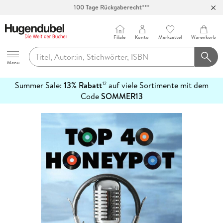
100 Tage Rückgaberecht***
Abholung in über 100 Filialen
Filiale
Konto
Merkzettel
Warenkorb
Hugendubel
Menu
Summer Sale:
13% Rabatt
auf viele Sortimente mit dem
12
mehr
Code
SOMMER13
erfahren