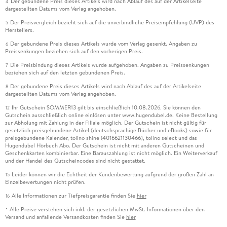
Der gebundene Preis dieses Artikels wird nach Ablauf des auf der Artikelseite
4
dargestellten Datums vom Verlag angehoben.
Der Preisvergleich bezieht sich auf die unverbindliche Preisempfehlung (UVP) des
5
Herstellers.
Der gebundene Preis dieses Artikels wurde vom Verlag gesenkt. Angaben zu
6
Preissenkungen beziehen sich auf den vorherigen Preis.
Die Preisbindung dieses Artikels wurde aufgehoben. Angaben zu Preissenkungen
7
beziehen sich auf den letzten gebundenen Preis.
Der gebundene Preis dieses Artikels wird nach Ablauf des auf der Artikelseite
8
dargestellten Datums vom Verlag angehoben.
Ihr Gutschein SOMMER13 gilt bis einschließlich 10.08.2026. Sie können den
12
Gutschein ausschließlich online einlösen unter www.hugendubel.de. Keine Bestellung
zur Abholung mit Zahlung in der Filiale möglich. Der Gutschein ist nicht gültig für
gesetzlich preisgebundene Artikel (deutschsprachige Bücher und eBooks) sowie für
preisgebundene Kalender, tolino shine (4016621130466), tolino select und das
Hugendubel Hörbuch Abo. Der Gutschein ist nicht mit anderen Gutscheinen und
Geschenkkarten kombinierbar. Eine Barauszahlung ist nicht möglich. Ein Weiterverkauf
und der Handel des Gutscheincodes sind nicht gestattet.
Leider können wir die Echtheit der Kundenbewertung aufgrund der großen Zahl an
15
Einzelbewertungen nicht prüfen.
Alle Informationen zur Tiefpreisgarantie finden Sie
hier
16
Alle Preise verstehen sich inkl. der gesetzlichen MwSt. Informationen über den
*
Versand und anfallende Versandkosten finden Sie
hier