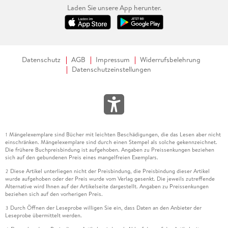
Laden Sie unsere App herunter.
Datenschutz
AGB
Impressum
Widerrufsbelehrung
Datenschutzeinstellungen
Mängelexemplare sind Bücher mit leichten Beschädigungen, die das Lesen aber nicht
1
einschränken. Mängelexemplare sind durch einen Stempel als solche gekennzeichnet.
Die frühere Buchpreisbindung ist aufgehoben. Angaben zu Preissenkungen beziehen
sich auf den gebundenen Preis eines mangelfreien Exemplars.
Diese Artikel unterliegen nicht der Preisbindung, die Preisbindung dieser Artikel
2
wurde aufgehoben oder der Preis wurde vom Verlag gesenkt. Die jeweils zutreffende
Alternative wird Ihnen auf der Artikelseite dargestellt. Angaben zu Preissenkungen
beziehen sich auf den vorherigen Preis.
Durch Öffnen der Leseprobe willigen Sie ein, dass Daten an den Anbieter der
3
Leseprobe übermittelt werden.