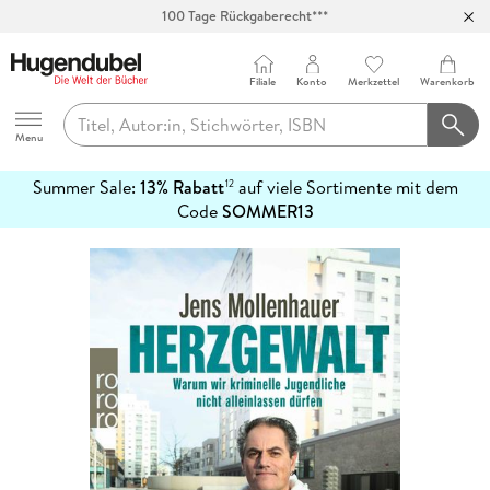
100 Tage Rückgaberecht***
Abholung in über 100 Filialen
Filiale
Konto
Merkzettel
Warenkorb
Hugendubel
Menu
Summer Sale:
13% Rabatt
auf viele Sortimente mit dem
12
mehr
Code
SOMMER13
erfahren