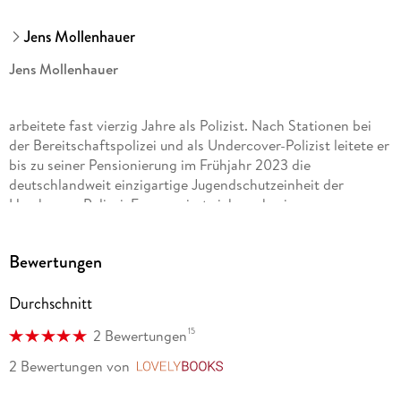
Jens Mollenhauer
Jens Mollenhauer
arbeitete fast vierzig Jahre als Polizist. Nach Stationen bei
der Bereitschaftspolizei und als Undercover-Polizist leitete er
bis zu seiner Pensionierung im Frühjahr 2023 die
deutschlandweit einzigartige Jugendschutzeinheit der
Hamburger Polizei. Er engagiert sich nach wie vor
ehrenamtlich an Schulen und Kindergärten und bietet
Workshops für Gewaltprävention und gegen Mobbing an. Er
Bewertungen
lebt mit seiner Frau und seinen acht Kindern in der Nähe von
Hamburg.
Durchschnitt
15
2 Bewertungen
Axel Fischer
2 Bewertungen
von
LovelyBooks
ist TV-Journalist und Kameramann. Er wirkte bei zahlreichen