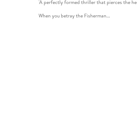
'A perfectly formed thriller that pierces the he
When you betray the Fisherman...
Jon is on the run. He has crossed Oslo's bigges
Norway, to a mountain town so far north that 
among a local religious sect.
You can run.
Hiding out in a shepherd's cabin in the wildern
Lea, a bereaved mother and her young son, Knu
brings essential supplies, the midnight sun is 
discovers that the Fisherman's men are getting
But you can't hide.
'Brilliant... A short, lyrical tale where every w
*JO NESBO HAS SOLD OVER 60 MILLION 