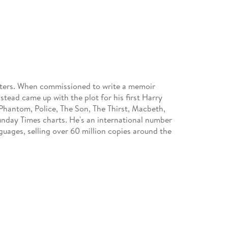
riters. When commissioned to write a memoir
nstead came up with the plot for his first Harry
Phantom, Police, The Son, The Thirst, Macbeth,
unday Times charts. He's an international number
nguages, selling over 60 million copies around the
an and Swedish novels, including books by
g Detective, winner of the CWA International