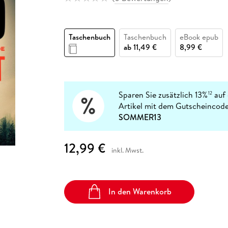
Fremdsprachige Bücher
n Lernhilfen
 Jugendbücher
eiber
Hörbuch Downloads im Bundle
cher
 Vergleich
 Puzzlezubehör
Lernen
New Adult
STABILO
Taschenbücher
hilfen
hriller
 Backen
er
lender
Ratgeber
Taschenbuch
Taschenbuch
eBook epub
op
hriller
Romance
ab
11,49 €
8,99 €
Sachbücher
precher:innen
Science Fiction
Fremdsprachige Bücher
Sparen Sie zusätzlich 13%
auf 
12
Artikel mit dem Gutscheincode
SOMMER13
12,99 €
inkl. Mwst.
In den Warenkorb