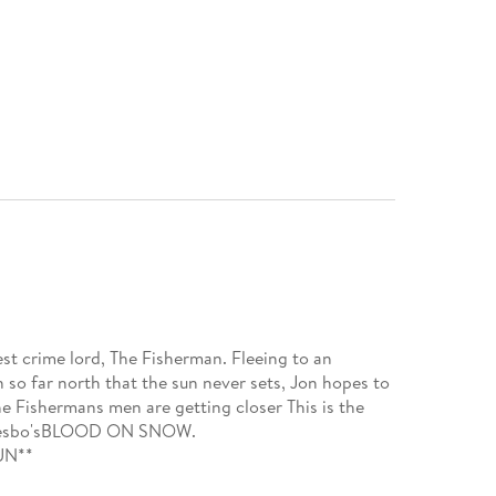
st crime lord, The Fisherman. Fleeing to an
 so far north that the sun never sets, Jon hopes to
he Fishermans men are getting closer This is the
Jo Nesbo'sBLOOD ON SNOW.
UN**