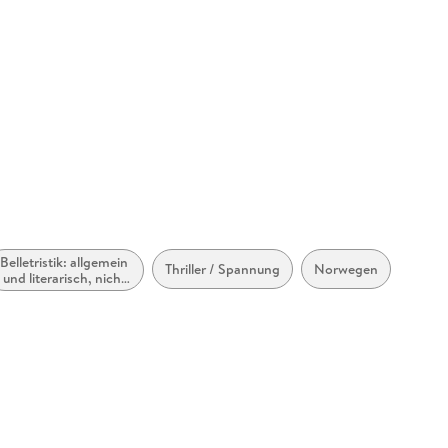
Belletristik: allgemein
Thriller / Spannung
Norwegen
und literarisch, nicht
nach Genre