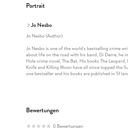
Portrait
Jo Nesbo
Jo Nesbo (Author)
Jo Nesbo is one of the world's bestselling crime w
about life on the road with his band, Di Derre, he i
Hole crime novel, The Bat. His books The Leopard, 
Knife and Killing Moon have all since topped the S
one bestseller and his books are published in 51 la
world.
Neil Smith (Translator)
Neil Smith has translated many acclaimed Norwegi
Bewertungen
Fredrik Backman and Leif G. W. Persson's The Dyin
Dagger 2017. He lives in Norfolk.
0 Bewertungen