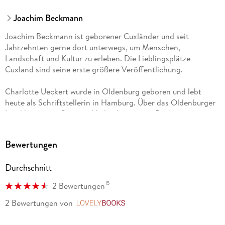
Joachim Beckmann
Joachim Beckmann ist geborener Cuxländer und seit
Jahrzehnten gerne dort unterwegs, um Menschen,
Landschaft und Kultur zu erleben. Die Lieblingsplätze
Cuxland sind seine erste größere Veröffentlichung.
Charlotte Ueckert wurde in Oldenburg geboren und lebt
heute als Schriftstellerin in Hamburg. Über das Oldenburger
Land hat sie im Gmeiner-Verlag bereits ein Buch
veröffentlicht und schon viele Reisen in die Region zwischen
Weser und Elbe gemacht.
Bewertungen
Durchschnitt
15
2 Bewertungen
2 Bewertungen
von
LovelyBooks