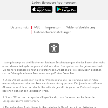
Laden Sie unsere App herunter.
Datenschutz
AGB
Impressum
Widerrufsbelehrung
Datenschutzeinstellungen
Mängelexemplare sind Bücher mit leichten Beschädigungen, die das Lesen aber nicht
1
einschränken. Mängelexemplare sind durch einen Stempel als solche gekennzeichnet.
Die frühere Buchpreisbindung ist aufgehoben. Angaben zu Preissenkungen beziehen
sich auf den gebundenen Preis eines mangelfreien Exemplars.
Diese Artikel unterliegen nicht der Preisbindung, die Preisbindung dieser Artikel
2
wurde aufgehoben oder der Preis wurde vom Verlag gesenkt. Die jeweils zutreffende
Alternative wird Ihnen auf der Artikelseite dargestellt. Angaben zu Preissenkungen
beziehen sich auf den vorherigen Preis.
Durch Öffnen der Leseprobe willigen Sie ein, dass Daten an den Anbieter der
3
Leseprobe übermittelt werden.
Der gebundene Preis dieses Artikels wird nach Ablauf des auf der Artikelseite
4