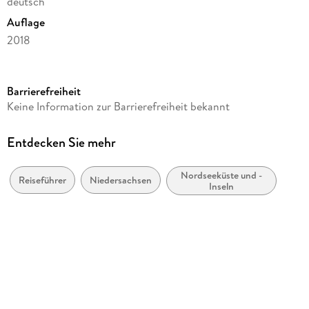
deutsch
Auflage
2018
Seitenanzahl
189
Barrierefreiheit
Reihe
Keine Information zur Barrierefreiheit bekannt
Lieblingsplätze im GMEINER-Verlag
Autor/Autorin
Entdecken Sie mehr
Joachim Beckmann, Charlotte Ueckert
Nordseeküste und -
Verlag/Hersteller
Reiseführer
Niedersachsen
Inseln
Gmeiner Verlag
Produktart
kartoniert
Abbildungen
88 farbige Abbildungen
Gewicht