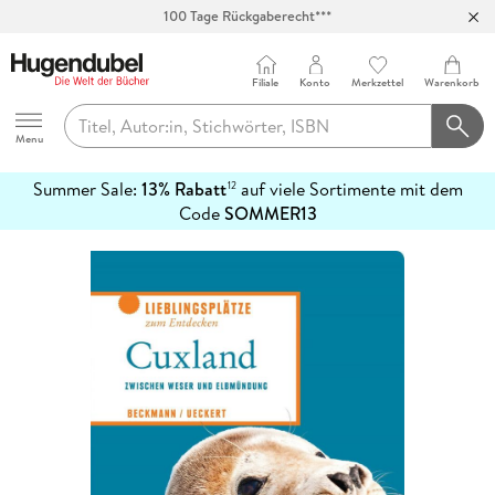
100 Tage Rückgaberecht***
Abholung in über 100 Filialen
Filiale
Konto
Merkzettel
Warenkorb
Hugendubel
Menu
Summer Sale:
13% Rabatt
auf viele Sortimente mit dem
12
mehr
Code
SOMMER13
erfahren