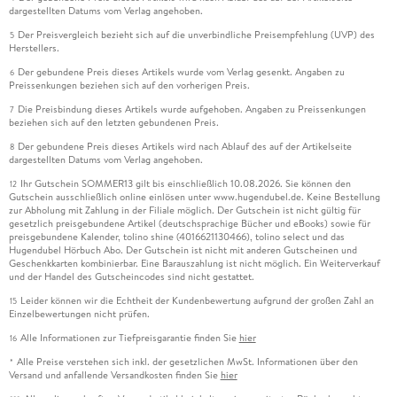
dargestellten Datums vom Verlag angehoben.
Der Preisvergleich bezieht sich auf die unverbindliche Preisempfehlung (UVP) des
5
Herstellers.
Der gebundene Preis dieses Artikels wurde vom Verlag gesenkt. Angaben zu
6
Preissenkungen beziehen sich auf den vorherigen Preis.
Die Preisbindung dieses Artikels wurde aufgehoben. Angaben zu Preissenkungen
7
beziehen sich auf den letzten gebundenen Preis.
Der gebundene Preis dieses Artikels wird nach Ablauf des auf der Artikelseite
8
dargestellten Datums vom Verlag angehoben.
Ihr Gutschein SOMMER13 gilt bis einschließlich 10.08.2026. Sie können den
12
Gutschein ausschließlich online einlösen unter www.hugendubel.de. Keine Bestellung
zur Abholung mit Zahlung in der Filiale möglich. Der Gutschein ist nicht gültig für
gesetzlich preisgebundene Artikel (deutschsprachige Bücher und eBooks) sowie für
preisgebundene Kalender, tolino shine (4016621130466), tolino select und das
Hugendubel Hörbuch Abo. Der Gutschein ist nicht mit anderen Gutscheinen und
Geschenkkarten kombinierbar. Eine Barauszahlung ist nicht möglich. Ein Weiterverkauf
und der Handel des Gutscheincodes sind nicht gestattet.
Leider können wir die Echtheit der Kundenbewertung aufgrund der großen Zahl an
15
Einzelbewertungen nicht prüfen.
Alle Informationen zur Tiefpreisgarantie finden Sie
hier
16
Alle Preise verstehen sich inkl. der gesetzlichen MwSt. Informationen über den
*
Versand und anfallende Versandkosten finden Sie
hier