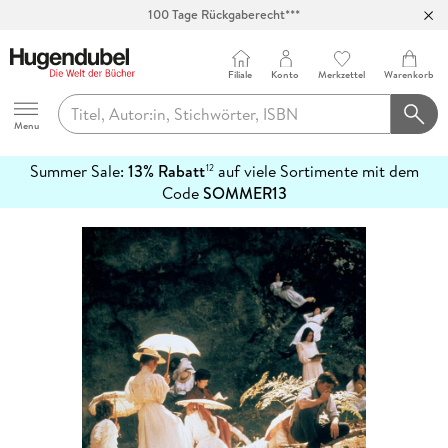
100 Tage Rückgaberecht***
Abholung in über 100 Filialen
Filiale
Konto
Merkzettel
Warenkorb
Hugendubel
Menu
Summer Sale:
13% Rabatt
auf viele Sortimente mit dem
12
mehr
Code
SOMMER13
erfahren