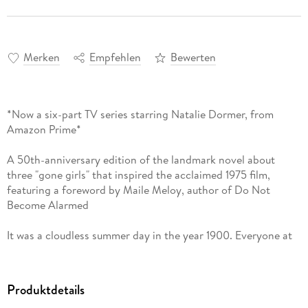
Merken
Empfehlen
Bewerten
*Now a six-part TV series starring Natalie Dormer, from
Amazon Prime*
A 50th-anniversary edition of the landmark novel about
three "gone girls" that inspired the acclaimed 1975 film,
featuring a foreword by Maile Meloy, author of Do Not
Become Alarmed
It was a cloudless summer day in the year 1900. Everyone at
Appleyard College for Young Ladies agreed it was just right
for a picnic at Hanging Rock. After lunch, a group of three
girls climbed into the blaze of the afternoon sun, pressing on
Produktdetails
through the scrub into the shadows of the secluded volcanic