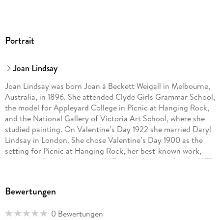
Portrait
Joan Lindsay
Joan Lindsay was born Joan à Beckett Weigall in Melbourne,
Australia, in 1896. She attended Clyde Girls Grammar School,
the model for Appleyard College in Picnic at Hanging Rock,
and the National Gallery of Victoria Art School, where she
studied painting. On Valentine’s Day 1922 she married Daryl
Lindsay in London. She chose Valentine’s Day 1900 as the
setting for Picnic at Hanging Rock, her best-known work,
which was first published in 1967 and is the basis for the 1975
film of the same name by Peter Weir. She died in Melbourne
in 1984.
Bewertungen
Maile Meloy (foreword) is the author of the novels Do Not
0 Bewertungen
Become Alarmed, Liars and Saints, and A Family Daughter;