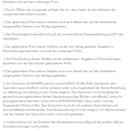
beziehen sich auf den vorherigen Preis.
Durch Öffnen der Leseprobe willigen Sie ein, dass Daten an den Anbieter der
3
Leseprobe übermittelt werden.
Der gebundene Preis dieses Artikels wird nach Ablauf des auf der Artikelseite
4
dargestellten Datums vom Verlag angehoben.
Der Preisvergleich bezieht sich auf die unverbindliche Preisempfehlung (UVP) des
5
Herstellers.
Der gebundene Preis dieses Artikels wurde vom Verlag gesenkt. Angaben zu
6
Preissenkungen beziehen sich auf den vorherigen Preis.
Die Preisbindung dieses Artikels wurde aufgehoben. Angaben zu Preissenkungen
7
beziehen sich auf den letzten gebundenen Preis.
Der gebundene Preis dieses Artikels wird nach Ablauf des auf der Artikelseite
8
dargestellten Datums vom Verlag angehoben.
Ihr Gutschein SOMMER13 gilt bis einschließlich 10.08.2026. Sie können den
12
Gutschein ausschließlich online einlösen unter www.hugendubel.de. Keine Bestellung
zur Abholung mit Zahlung in der Filiale möglich. Der Gutschein ist nicht gültig für
gesetzlich preisgebundene Artikel (deutschsprachige Bücher und eBooks) sowie für
preisgebundene Kalender, tolino shine (4016621130466), tolino select und das
Hugendubel Hörbuch Abo. Der Gutschein ist nicht mit anderen Gutscheinen und
Geschenkkarten kombinierbar. Eine Barauszahlung ist nicht möglich. Ein Weiterverkauf
und der Handel des Gutscheincodes sind nicht gestattet.
Leider können wir die Echtheit der Kundenbewertung aufgrund der großen Zahl an
15
Einzelbewertungen nicht prüfen.