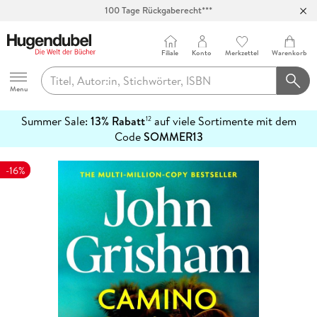
100 Tage Rückgaberecht***
Abholung in über 100 Filialen
Filiale
Konto
Merkzettel
Warenkorb
Hugendubel
Menu
Summer Sale:
13% Rabatt
auf viele Sortimente mit dem
12
mehr
Code
SOMMER13
erfahren
-16%