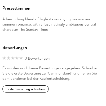
into a six-part Netflix docuseries; his second,
Framed
,
Pressestimmen
highlights work with organisations dedicated to exonerating
those who have been wrongfully convicted.
A bewitching blend of high-stakes spying mission and
summer romance, with a fascinatingly ambiguous central
He is the two-time winner of the Harper Lee Prize for Legal
character The Sunday Times
Fiction and was honoured with the Library of Congress
Creative Achievement Award for Fiction.
John lives on a farm in central Virginia.
Bewertungen
0 Bewertungen
Es wurden noch keine Bewertungen abgegeben. Schreiben
Sie die erste Bewertung zu "Camino Island" und helfen Sie
damit anderen bei der Kaufentscheidung.
Erste Bewertung schreiben