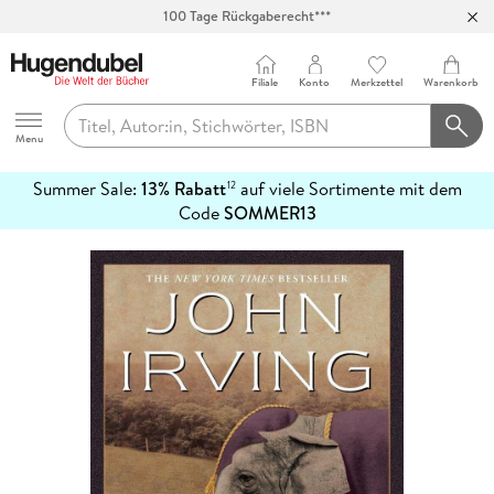
100 Tage Rückgaberecht***
Abholung in über 100 Filialen
Filiale
Konto
Merkzettel
Warenkorb
Hugendubel
Menu
Summer Sale:
13% Rabatt
auf viele Sortimente mit dem
12
mehr
Code
SOMMER13
erfahren