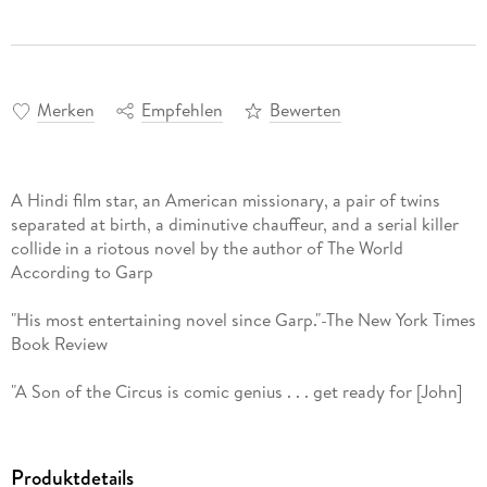
Merken
Empfehlen
Bewerten
A Hindi film star, an American missionary, a pair of twins
separated at birth, a diminutive chauffeur, and a serial killer
collide in a riotous novel by the author of The World
According to Garp
"His most entertaining novel since Garp."-The New York Times
Book Review
"A Son of the Circus is comic genius . . . get ready for [John]
Irving's most raucous novel to date."-The Boston Globe
"Dr. Farrokh Daruwalla, reared in Bombay by maverick foes
Produktdetails
of tradition, educated in Vienna, married to an Austrian and