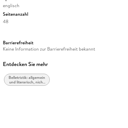
englisch
Seitenanzahl
48
Autor/Autorin
John Polidori
Barrierefreiheit
Verlag/Hersteller
Keine Information zur Barrierefreiheit bekannt
Book Jungle
Produktart
Entdecken Sie mehr
kartoniert
Belletristik: allgemein
Gewicht
und literarisch, nicht
111 g
nach Genre
Größe (L/B/H)
235/191/4 mm
ISBN
9781438503325