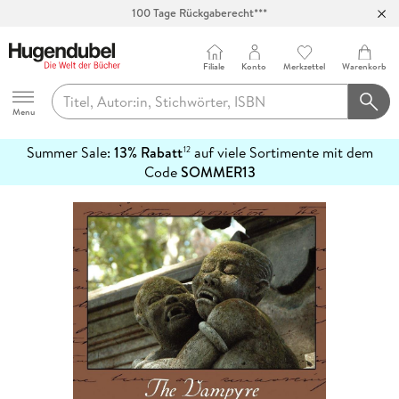
100 Tage Rückgaberecht***
Abholung in über 100 Filialen
Filiale
Konto
Merkzettel
Warenkorb
Hugendubel
Menu
Summer Sale:
13% Rabatt
auf viele Sortimente mit dem
12
mehr
Code
SOMMER13
erfahren