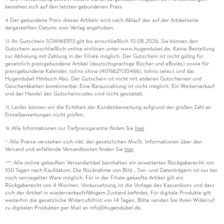
beziehen sich auf den letzten gebundenen Preis.
Der gebundene Preis dieses Artikels wird nach Ablauf des auf der Artikelseite
8
dargestellten Datums vom Verlag angehoben.
Ihr Gutschein SOMMER13 gilt bis einschließlich 10.08.2026. Sie können den
12
Gutschein ausschließlich online einlösen unter www.hugendubel.de. Keine Bestellung
zur Abholung mit Zahlung in der Filiale möglich. Der Gutschein ist nicht gültig für
gesetzlich preisgebundene Artikel (deutschsprachige Bücher und eBooks) sowie für
preisgebundene Kalender, tolino shine (4016621130466), tolino select und das
Hugendubel Hörbuch Abo. Der Gutschein ist nicht mit anderen Gutscheinen und
Geschenkkarten kombinierbar. Eine Barauszahlung ist nicht möglich. Ein Weiterverkauf
und der Handel des Gutscheincodes sind nicht gestattet.
Leider können wir die Echtheit der Kundenbewertung aufgrund der großen Zahl an
15
Einzelbewertungen nicht prüfen.
Alle Informationen zur Tiefpreisgarantie finden Sie
hier
16
Alle Preise verstehen sich inkl. der gesetzlichen MwSt. Informationen über den
*
Versand und anfallende Versandkosten finden Sie
hier
Alle online gekauften Versandartikel beinhalten ein erweitertes Rückgaberecht von
***
100 Tagen nach Kaufdatum. Die Rücknahme von Bild-, Ton- und Datenträgern ist nur bei
noch versiegelter Ware möglich. Für in der Filiale gekaufte Artikel gilt ein
Rückgaberecht von 4 Wochen. Voraussetzung ist die Vorlage des Kassenbons und dass
sich der Artikel in wiederverkaufsfähigem Zustand befindet. Für digitale Produkte gilt
weiterhin die gesetzliche Widerrufsfrist von 14 Tagen. Bitte senden Sie Ihren Widerruf
zu digitalen Produkten per Mail an info@hugendubel.de.