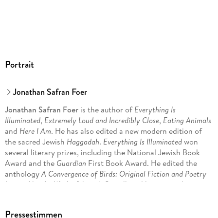
berichtet in seiner unnachahmlichen Sprache von den
Abenteuern und irrsinnigen Missverständnissen während
dieser Fahrt, Jonathan erzählt die phantastische Geschichte
Trachimbrods bis zum furchtbaren Ende, und der alte
Ukrainer begegnet den Gespenstern seiner Vergangenheit.
Alex und Jonathan aber sind zum Schluss der Reise Freunde
Portrait
geworden.
Jonathan Safran Foer
Jonathan Safran Foer
is the author of
Everything Is
Illuminated
,
Extremely Loud and Incredibly Close
,
Eating Animals
and
Here I Am
. He has also edited a new modern edition of
the sacred Jewish
Haggadah
.
Everything Is Illuminated
won
several literary prizes, including the National Jewish Book
Award and the
Guardian
First Book Award. He edited the
anthology
A Convergence of Birds: Original Fiction and Poetry
Inspired by the Work of Joseph Cornell
, and his stories have
been published in the
Paris Review
,
Conjunctions
and the
New
Yorker
. Jonathan Safran Foer teaches Creative Writing at
Pressestimmen
New York University.