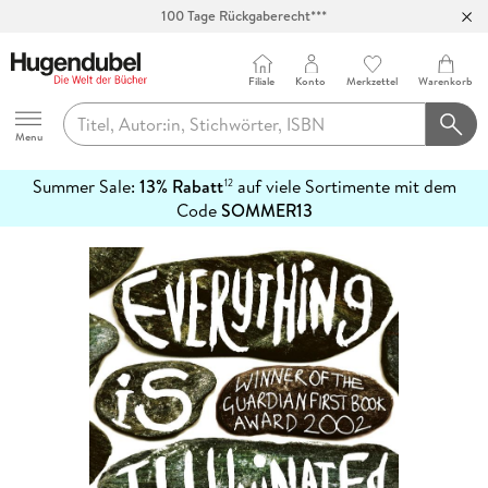
100 Tage Rückgaberecht***
Abholung in über 100 Filialen
Filiale
Konto
Merkzettel
Warenkorb
Hugendubel
Menu
Summer Sale:
13% Rabatt
auf viele Sortimente mit dem
12
mehr
Code
SOMMER13
erfahren