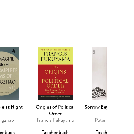
ie at Night
Origins of Political
Sorrow Beyond Dreams
Order
ingzhao
Francis Fukuyama
Peter Handke
henbuch
Taschenbuch
Taschenbuch