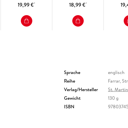
19,99 €
18,99 €
19,
*
*
Sprache
englisch
Reihe
Farrar, St
Verlag/Hersteller
St. Marti
Gewicht
130 g
ISBN
9780374