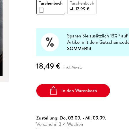
Fremdsprachige Bücher
Taschenbuch
Taschenbuch
n Lernhilfen
 Jugendbücher
eiber
Hörbuch Downloads im Bundle
cher
 Vergleich
 Puzzlezubehör
Lernen
New Adult
STABILO
ab
12,99 €
Taschenbücher
hilfen
hriller
 Backen
er
lender
Ratgeber
op
hriller
Romance
Sachbücher
Sparen Sie zusätzlich 13%
auf 
12
precher:innen
Artikel mit dem Gutscheincode
Science Fiction
SOMMER13
Fremdsprachige Bücher
18,49 €
inkl. Mwst.
In den Warenkorb
Zustellung:
Do, 03.09. - Mi, 09.09.
Versand in 3-4 Wochen