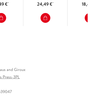
49 €
24,49 €
18,49 €
*
*
*
raus and Giroux
ns Press-3PL
539047