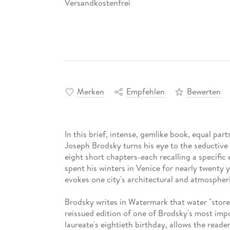
Versandkostenfrei
Merken
Empfehlen
Bewerten
In this brief, intense, gemlike book, equal pa
Joseph Brodsky turns his eye to the seductive 
eight short chapters-each recalling a specific
spent his winters in Venice for nearly twenty 
evokes one city's architectural and atmospheri
Brodsky writes in Watermark that water "stores
reissued edition of one of Brodsky's most impo
laureate's eightieth birthday, allows the reade