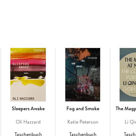
rediscover the reflection of the writer himself.
Sleepers Awake
Fog and Smoke
The Magp
Oli Hazzard
Katie Peterson
Li Q
Taschenbuch
Taschenbuch
Tasc