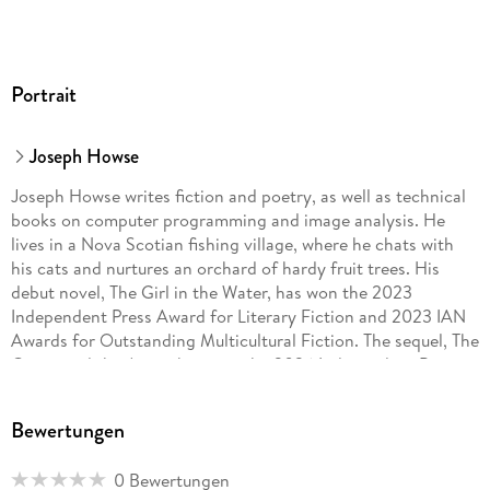
Portrait
Joseph Howse
Joseph Howse writes fiction and poetry, as well as technical
books on computer programming and image analysis. He
lives in a Nova Scotian fishing village, where he chats with
his cats and nurtures an orchard of hardy fruit trees. His
debut novel, The Girl in the Water, has won the 2023
Independent Press Award for Literary Fiction and 2023 IAN
Awards for Outstanding Multicultural Fiction. The sequel, The
Circus and the Atom, has won the 2026 Independent Press
Award for Literary Fiction and for World Literature.
Bewertungen
0 Bewertungen