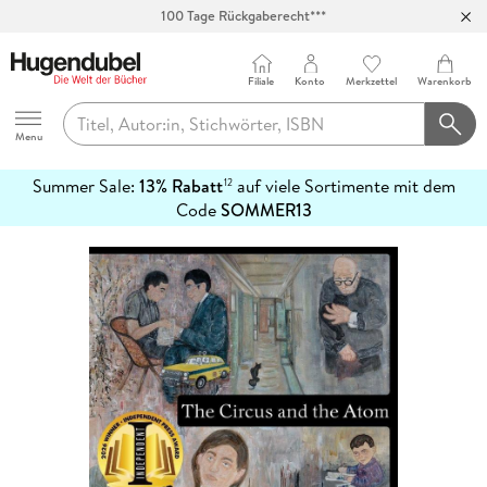
100 Tage Rückgaberecht***
Abholung in über 100 Filialen
Filiale
Konto
Merkzettel
Warenkorb
Hugendubel
Menu
Summer Sale:
13% Rabatt
auf viele Sortimente mit dem
12
mehr
Code
SOMMER13
erfahren