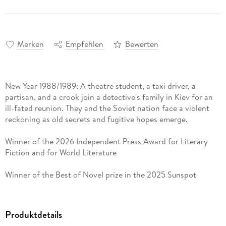
Merken
Empfehlen
Bewerten
New Year 1988/1989: A theatre student, a taxi driver, a
partisan, and a crook join a detective's family in Kiev for an
ill-fated reunion. They and the Soviet nation face a violent
reckoning as old secrets and fugitive hopes emerge.
Winner of the 2026 Independent Press Award for Literary
Fiction and for World Literature
Winner of the Best of Novel prize in the 2025 Sunspot
Literary Journal Solar Flare Contest
Sequel to The Girl in the Water, winner of the 2023
Produktdetails
Independent Press Award for Literary Fiction