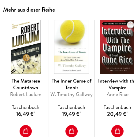
worth living. If she survives.
Mehr aus dieser Reihe
The Matarese
The Inner Game of
Interview with the
Countdown
Tennis
Vampire
Robert Ludlum
W. Timothy Gallwey
Anne Rice
Taschenbuch
Taschenbuch
Taschenbuch
16,49 €
19,49 €
20,49 €
*
*
*