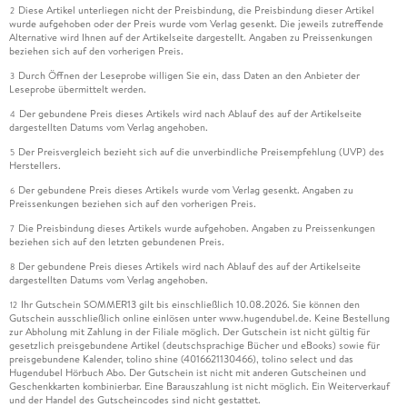
Diese Artikel unterliegen nicht der Preisbindung, die Preisbindung dieser Artikel
2
wurde aufgehoben oder der Preis wurde vom Verlag gesenkt. Die jeweils zutreffende
Alternative wird Ihnen auf der Artikelseite dargestellt. Angaben zu Preissenkungen
beziehen sich auf den vorherigen Preis.
Durch Öffnen der Leseprobe willigen Sie ein, dass Daten an den Anbieter der
3
Leseprobe übermittelt werden.
Der gebundene Preis dieses Artikels wird nach Ablauf des auf der Artikelseite
4
dargestellten Datums vom Verlag angehoben.
Der Preisvergleich bezieht sich auf die unverbindliche Preisempfehlung (UVP) des
5
Herstellers.
Der gebundene Preis dieses Artikels wurde vom Verlag gesenkt. Angaben zu
6
Preissenkungen beziehen sich auf den vorherigen Preis.
Die Preisbindung dieses Artikels wurde aufgehoben. Angaben zu Preissenkungen
7
beziehen sich auf den letzten gebundenen Preis.
Der gebundene Preis dieses Artikels wird nach Ablauf des auf der Artikelseite
8
dargestellten Datums vom Verlag angehoben.
Ihr Gutschein SOMMER13 gilt bis einschließlich 10.08.2026. Sie können den
12
Gutschein ausschließlich online einlösen unter www.hugendubel.de. Keine Bestellung
zur Abholung mit Zahlung in der Filiale möglich. Der Gutschein ist nicht gültig für
gesetzlich preisgebundene Artikel (deutschsprachige Bücher und eBooks) sowie für
preisgebundene Kalender, tolino shine (4016621130466), tolino select und das
Hugendubel Hörbuch Abo. Der Gutschein ist nicht mit anderen Gutscheinen und
Geschenkkarten kombinierbar. Eine Barauszahlung ist nicht möglich. Ein Weiterverkauf
und der Handel des Gutscheincodes sind nicht gestattet.