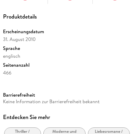
Produktdetails
Erscheinungsdatum
31. August 2010
Sprache
englisch
Seitenanzahl
466
Reihe
Random House Publishing Group
Barrierefreiheit
Autor/Autorin
Keine Information zur Barrierefreiheit bekannt
Linda Howard
Verlag/Hersteller
Entdecken Sie mehr
Random House
Thriller /
Moderne und
Liebesromane /
Produktart