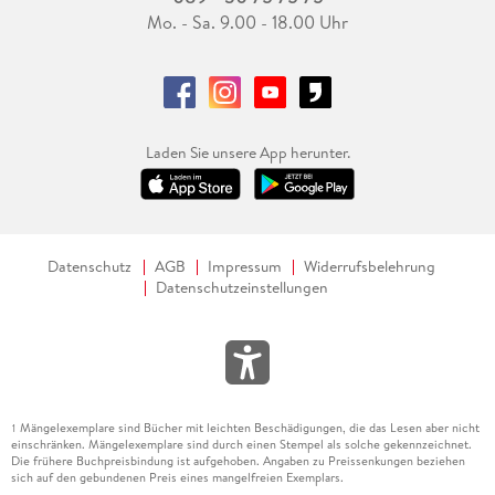
Mo. - Sa. 9.00 - 18.00 Uhr
Laden Sie unsere App herunter.
Datenschutz
AGB
Impressum
Widerrufsbelehrung
Datenschutzeinstellungen
Mängelexemplare sind Bücher mit leichten Beschädigungen, die das Lesen aber nicht
1
einschränken. Mängelexemplare sind durch einen Stempel als solche gekennzeichnet.
Die frühere Buchpreisbindung ist aufgehoben. Angaben zu Preissenkungen beziehen
sich auf den gebundenen Preis eines mangelfreien Exemplars.