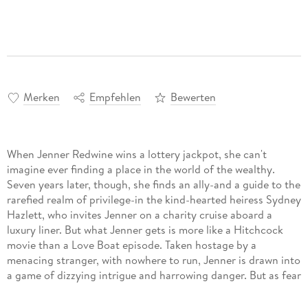
Merken
Empfehlen
Bewerten
When Jenner Redwine wins a lottery jackpot, she can't
imagine ever finding a place in the world of the wealthy.
Seven years later, though, she finds an ally-and a guide to the
rarefied realm of privilege-in the kind-hearted heiress Sydney
Hazlett, who invites Jenner on a charity cruise aboard a
luxury liner. But what Jenner gets is more like a Hitchcock
movie than a Love Boat episode. Taken hostage by a
menacing stranger, with nowhere to run, Jenner is drawn into
a game of dizzying intrigue and harrowing danger. But as fear
of her captor turns to fascination, Jenner rediscovers
feelings she hasn't had in years-and realizes she's found a life