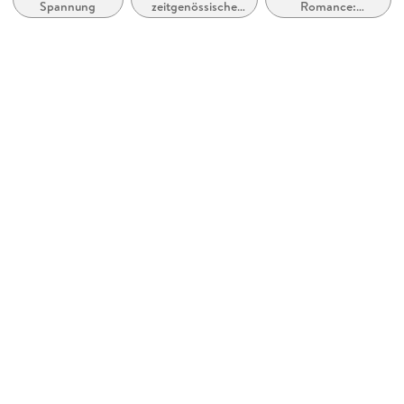
Spannung
zeitgenössische
Romance:
kartoniert
Liebesromane /
Romantic
Romance
Suspense
Gewicht
220 g
Größe (L/B/H)
174/107/30 mm
Sonstiges
A-Format
ISBN
9780345486578
Herstelleradresse
Penguin Random House Ireland,