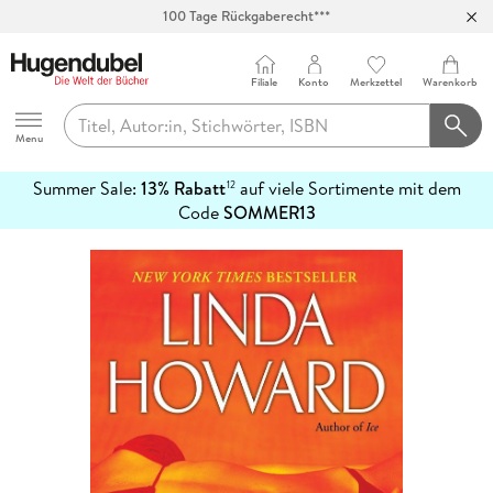
Abholung in über 100 Filialen
Filiale
Konto
Merkzettel
Warenkorb
Hugendubel
Menu
Summer Sale:
13% Rabatt
auf viele Sortimente mit dem
12
mehr
Code
SOMMER13
erfahren