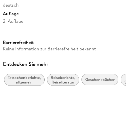
deutsch
Auflage
2. Auflage
Seitenanzahl
336
Barrierefreiheit
Reihe
Keine Information zur Barrierefreiheit bekannt
DuMont Welt - Menschen - Reisen
Autor/Autorin
Entdecken Sie mehr
Lois Pryce
Tatsachenberichte,
Reiseberichte,
Verlag/Hersteller
Geschenkbücher
allgemein
Reiseliteratur
Sa
Dumont Reise Vlg GmbH + C
R
Originaltitel
Revolutionary Ride
Produktart
kartoniert
Abbildungen