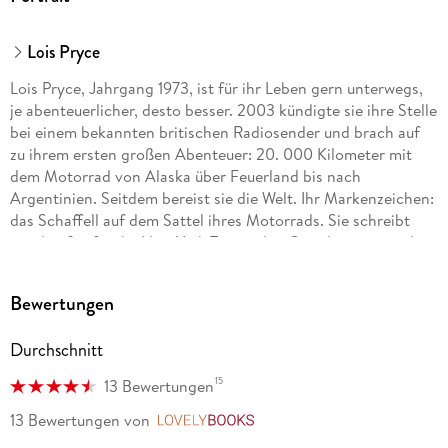
Lois Pryce
Lois Pryce, Jahrgang 1973, ist für ihr Leben gern unterwegs,
je abenteuerlicher, desto besser. 2003 kündigte sie ihre Stelle
bei einem bekannten britischen Radiosender und brach auf
zu ihrem ersten großen Abenteuer: 20. 000 Kilometer mit
dem Motorrad von Alaska über Feuerland bis nach
Argentinien. Seitdem bereist sie die Welt. Ihr Markenzeichen:
das Schaffell auf dem Sattel ihres Motorrads. Sie schreibt
regelmäßig für die New York Times, den Guardian u. a. und
kuratiert das Adventure Travel Film Festival. Lois Pryce lebt
mit ihrem Mann in London auf einem alten holländischen
Bewertungen
Frachtkahn. Die britische Zeitung The Telegraph zeichnete sie
jüngst aus als eine der zehn größten Abenteurerinnen unserer
Durchschnitt
Zeit.
15
13 Bewertungen
13 Bewertungen
von
LovelyBooks