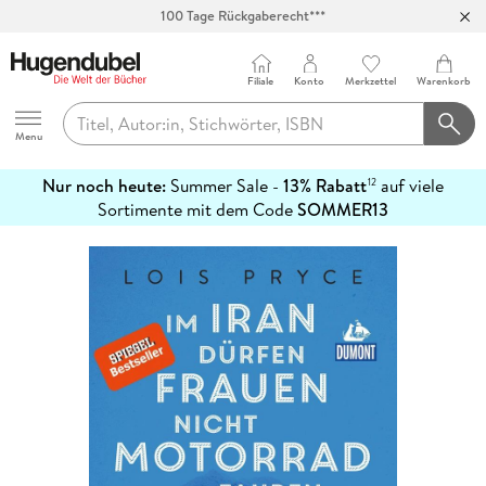
100 Tage Rückgaberecht***
Abholung in über 100 Filialen
Filiale
Konto
Merkzettel
Warenkorb
Hugendubel
Menu
Nur noch heute:
Summer Sale -
13% Rabatt
auf viele
12
mehr
Sortimente mit dem Code
SOMMER13
erfahren