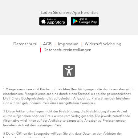
Laden Sie unsere App herunter.
Datenschutz
AGB
Impressum
Widerrufsbelehrung
Datenschutzeinstellungen
Mängelexemplare sind Bücher mit leichten Beschädigungen, die das Lesen aber nicht
1
einschränken. Mängelexemplare sind durch einen Stempel als solche gekennzeichnet.
Die frühere Buchpreisbindung ist aufgehoben. Angaben zu Preissenkungen beziehen
sich auf den gebundenen Preis eines mangelfreien Exemplars.
Diese Artikel unterliegen nicht der Preisbindung, die Preisbindung dieser Artikel
2
wurde aufgehoben oder der Preis wurde vom Verlag gesenkt. Die jeweils zutreffende
Alternative wird Ihnen auf der Artikelseite dargestellt. Angaben zu Preissenkungen
beziehen sich auf den vorherigen Preis.
Durch Öffnen der Leseprobe willigen Sie ein, dass Daten an den Anbieter der
3
Leseprobe übermittelt werden.