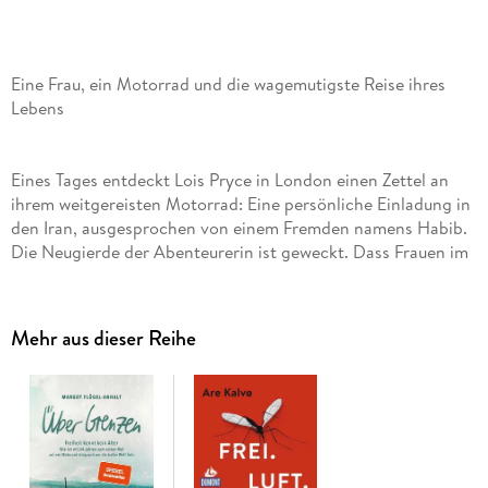
Eine Frau, ein Motorrad und die wagemutigste Reise ihres
Lebens
Eines Tages entdeckt Lois Pryce in London einen Zettel an
ihrem weitgereisten Motorrad: Eine persönliche Einladung in
den Iran, ausgesprochen von einem Fremden namens Habib.
Die Neugierde der Abenteurerin ist geweckt. Dass Frauen im
Iran offiziell gar kein Motorrad fahren dürfen . . . und alle
Bekannten ihr dringend davon abraten . . . geschenkt! Ihre
ebenso mutige wie überraschende Reise in den echten Iran
Mehr aus dieser Reihe
kann beginnen: 5000 Kilometer mit Helm und Hidschab -
und zahllosen unvergesslichen Begegnungen.