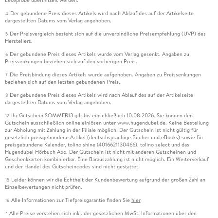
Der gebundene Preis dieses Artikels wird nach Ablauf des auf der Artikelseite
4
dargestellten Datums vom Verlag angehoben.
Der Preisvergleich bezieht sich auf die unverbindliche Preisempfehlung (UVP) des
5
Herstellers.
Der gebundene Preis dieses Artikels wurde vom Verlag gesenkt. Angaben zu
6
Preissenkungen beziehen sich auf den vorherigen Preis.
Die Preisbindung dieses Artikels wurde aufgehoben. Angaben zu Preissenkungen
7
beziehen sich auf den letzten gebundenen Preis.
Der gebundene Preis dieses Artikels wird nach Ablauf des auf der Artikelseite
8
dargestellten Datums vom Verlag angehoben.
Ihr Gutschein SOMMER13 gilt bis einschließlich 10.08.2026. Sie können den
12
Gutschein ausschließlich online einlösen unter www.hugendubel.de. Keine Bestellung
zur Abholung mit Zahlung in der Filiale möglich. Der Gutschein ist nicht gültig für
gesetzlich preisgebundene Artikel (deutschsprachige Bücher und eBooks) sowie für
preisgebundene Kalender, tolino shine (4016621130466), tolino select und das
Hugendubel Hörbuch Abo. Der Gutschein ist nicht mit anderen Gutscheinen und
Geschenkkarten kombinierbar. Eine Barauszahlung ist nicht möglich. Ein Weiterverkauf
und der Handel des Gutscheincodes sind nicht gestattet.
Leider können wir die Echtheit der Kundenbewertung aufgrund der großen Zahl an
15
Einzelbewertungen nicht prüfen.
Alle Informationen zur Tiefpreisgarantie finden Sie
hier
16
Alle Preise verstehen sich inkl. der gesetzlichen MwSt. Informationen über den
*