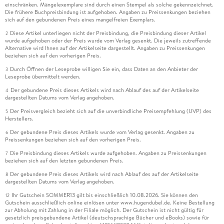
einschränken. Mängelexemplare sind durch einen Stempel als solche gekennzeichnet.
Die frühere Buchpreisbindung ist aufgehoben. Angaben zu Preissenkungen beziehen
sich auf den gebundenen Preis eines mangelfreien Exemplars.
Diese Artikel unterliegen nicht der Preisbindung, die Preisbindung dieser Artikel
2
wurde aufgehoben oder der Preis wurde vom Verlag gesenkt. Die jeweils zutreffende
Alternative wird Ihnen auf der Artikelseite dargestellt. Angaben zu Preissenkungen
beziehen sich auf den vorherigen Preis.
Durch Öffnen der Leseprobe willigen Sie ein, dass Daten an den Anbieter der
3
Leseprobe übermittelt werden.
Der gebundene Preis dieses Artikels wird nach Ablauf des auf der Artikelseite
4
dargestellten Datums vom Verlag angehoben.
Der Preisvergleich bezieht sich auf die unverbindliche Preisempfehlung (UVP) des
5
Herstellers.
Der gebundene Preis dieses Artikels wurde vom Verlag gesenkt. Angaben zu
6
Preissenkungen beziehen sich auf den vorherigen Preis.
Die Preisbindung dieses Artikels wurde aufgehoben. Angaben zu Preissenkungen
7
beziehen sich auf den letzten gebundenen Preis.
Der gebundene Preis dieses Artikels wird nach Ablauf des auf der Artikelseite
8
dargestellten Datums vom Verlag angehoben.
Ihr Gutschein SOMMER13 gilt bis einschließlich 10.08.2026. Sie können den
12
Gutschein ausschließlich online einlösen unter www.hugendubel.de. Keine Bestellung
zur Abholung mit Zahlung in der Filiale möglich. Der Gutschein ist nicht gültig für
gesetzlich preisgebundene Artikel (deutschsprachige Bücher und eBooks) sowie für