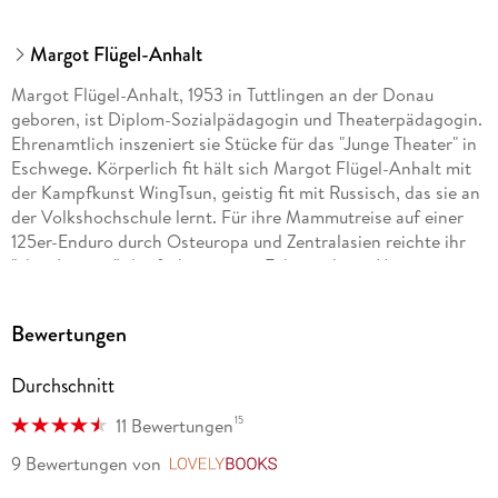
Margot Flügel-Anhalt
Margot Flügel-Anhalt, 1953 in Tuttlingen an der Donau
geboren, ist Diplom-Sozialpädagogin und Theaterpädagogin.
Ehrenamtlich inszeniert sie Stücke für das "Junge Theater" in
Eschwege. Körperlich fit hält sich Margot Flügel-Anhalt mit
der Kampfkunst WingTsun, geistig fit mit Russisch, das sie an
der Volkshochschule lernt. Für ihre Mammutreise auf einer
125er-Enduro durch Osteuropa und Zentralasien reichte ihr
"alter Lappen", der frühere graue Führerschein. Margot
Flügel-Anhalt hat zwei Söhne und ein Enkelkind und
inzwischen auch einen Motorradführerschein. Titus Arnu (Co-
Bewertungen
Autor), Jahrgang 1966, schreibt für die "Süddeutsche
Zeitung", "Geo", "Natur" und verschiedene Outdoor- und
Durchschnitt
Reisemagazine. Zuvor arbeitete er u. a. für das Magazin "SZ
Wissen", den "Spiegel" und "Mare". Er hat mehrere Bücher
15
11 Bewertungen
verfasst, zuletzt »Tsum - eine Himalaya-Expedition in das Tal
des Glücks«.
9 Bewertungen
von
LovelyBooks