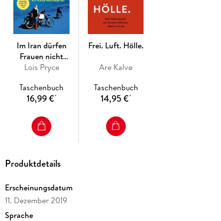
RUSSLAND
KASACHSTAN
KIRGISTAN
TADSCHIKISTAN
Im Iran dürfen
Frei. Luft. Hölle.
USBEKISTAN & TURKMENISTAN
Frauen nicht
IRAN
Motorrad fahren ...
Lois Pryce
Are Kalvø
TÜRKEI
BULGARIEN, MONTENEGRO & KROATIEN
Taschenbuch
Taschenbuch
DEUTSCHLAND
16,99 €
14,95 €
*
*
Über Grenzen
Dank
Die Autoren
Von einer, die fährt, und einem, der filmt
Produktdetails
Erscheinungsdatum
11. Dezember 2019
Sprache