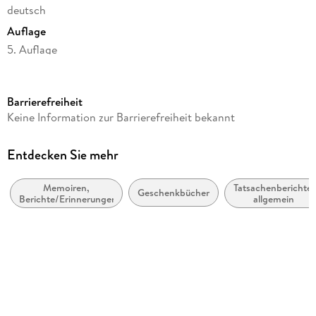
deutsch
Auflage
5. Auflage
Seitenanzahl
288
Barrierefreiheit
Reihe
Keine Information zur Barrierefreiheit bekannt
DuMont Welt - Menschen - Reisen
Autor/Autorin
Entdecken Sie mehr
Margot Flügel-Anhalt, Titus Arnu
Memoiren,
Tatsachenberichte,
Verlag/Hersteller
Geschenkbücher
Berichte/Erinnerungen
allgemein
Dumont Reise Vlg GmbH + C
Produktart
kartoniert
Abbildungen
85 Abbildungen
Gewicht