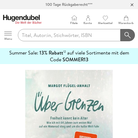
100 Tage Rückgaberecht***
Abholung in über 100 Filialen
Filiale
Konto
Merkzettel
Warenkorb
Hugendubel
Menu
Summer Sale:
13% Rabatt
auf viele Sortimente mit dem
12
mehr
Code
SOMMER13
erfahren