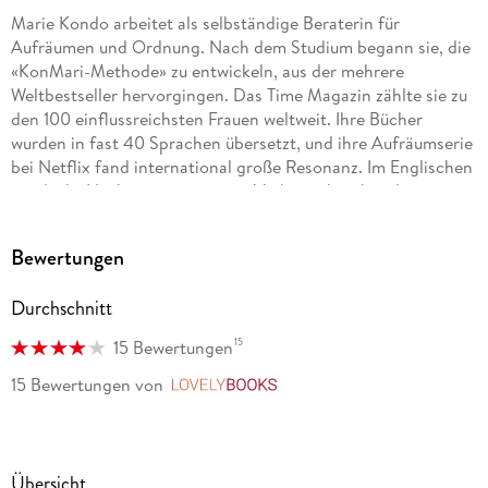
Marie Kondo arbeitet als selbständige Beraterin für
Aufräumen und Ordnung. Nach dem Studium begann sie, die
«KonMari-Methode» zu entwickeln, aus der mehrere
Weltbestseller hervorgingen. Das Time Magazin zählte sie zu
den 100 einflussreichsten Frauen weltweit. Ihre Bücher
wurden in fast 40 Sprachen übersetzt, und ihre Aufräumserie
bei Netflix fand international große Resonanz. Im Englischen
wurde ihr Nachname sogar zum Verb: «to kondo» als
Synonym für «radikal aufräumen». Marie Kondo lebt mit ihrer
Familie in Japan.
Bewertungen
Ana González y Fandiño, Jahrgang 1972, studierte
Durchschnitt
Angewandte Kulturwissenschaften in Lüneburg und
Barcelona und war anschließend Wissenschaftliche
15
15 Bewertungen
Mitarbeiterin an der Leuphana Universität Lüneburg. Seither
vereint sie ihre Faszination für Wissenschaft und ihre
15 Bewertungen
von
LovelyBooks
Leidenschaft für Sprache als Autorin, Lektorin und
Übersetzerin für wissenschaftliche Publikationen und
Sachbücher. Sie lebt mit ihrer Familie in Hamburg.
Übersicht