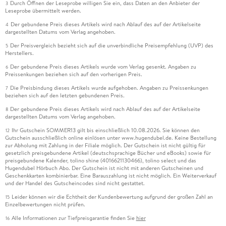
Durch Öffnen der Leseprobe willigen Sie ein, dass Daten an den Anbieter der
3
Leseprobe übermittelt werden.
Der gebundene Preis dieses Artikels wird nach Ablauf des auf der Artikelseite
4
dargestellten Datums vom Verlag angehoben.
Der Preisvergleich bezieht sich auf die unverbindliche Preisempfehlung (UVP) des
5
Herstellers.
Der gebundene Preis dieses Artikels wurde vom Verlag gesenkt. Angaben zu
6
Preissenkungen beziehen sich auf den vorherigen Preis.
Die Preisbindung dieses Artikels wurde aufgehoben. Angaben zu Preissenkungen
7
beziehen sich auf den letzten gebundenen Preis.
Der gebundene Preis dieses Artikels wird nach Ablauf des auf der Artikelseite
8
dargestellten Datums vom Verlag angehoben.
Ihr Gutschein SOMMER13 gilt bis einschließlich 10.08.2026. Sie können den
12
Gutschein ausschließlich online einlösen unter www.hugendubel.de. Keine Bestellung
zur Abholung mit Zahlung in der Filiale möglich. Der Gutschein ist nicht gültig für
gesetzlich preisgebundene Artikel (deutschsprachige Bücher und eBooks) sowie für
preisgebundene Kalender, tolino shine (4016621130466), tolino select und das
Hugendubel Hörbuch Abo. Der Gutschein ist nicht mit anderen Gutscheinen und
Geschenkkarten kombinierbar. Eine Barauszahlung ist nicht möglich. Ein Weiterverkauf
und der Handel des Gutscheincodes sind nicht gestattet.
Leider können wir die Echtheit der Kundenbewertung aufgrund der großen Zahl an
15
Einzelbewertungen nicht prüfen.
Alle Informationen zur Tiefpreisgarantie finden Sie
hier
16