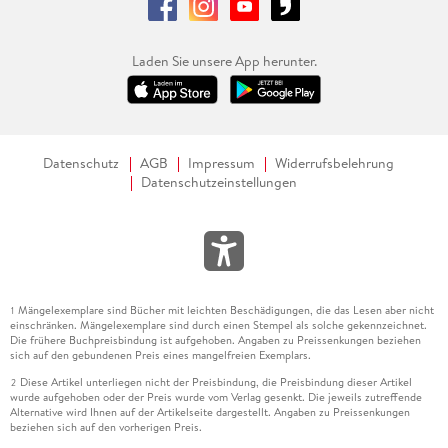
Laden Sie unsere App herunter.
Datenschutz
AGB
Impressum
Widerrufsbelehrung
Datenschutzeinstellungen
Mängelexemplare sind Bücher mit leichten Beschädigungen, die das Lesen aber nicht
1
einschränken. Mängelexemplare sind durch einen Stempel als solche gekennzeichnet.
Die frühere Buchpreisbindung ist aufgehoben. Angaben zu Preissenkungen beziehen
sich auf den gebundenen Preis eines mangelfreien Exemplars.
Diese Artikel unterliegen nicht der Preisbindung, die Preisbindung dieser Artikel
2
wurde aufgehoben oder der Preis wurde vom Verlag gesenkt. Die jeweils zutreffende
Alternative wird Ihnen auf der Artikelseite dargestellt. Angaben zu Preissenkungen
beziehen sich auf den vorherigen Preis.