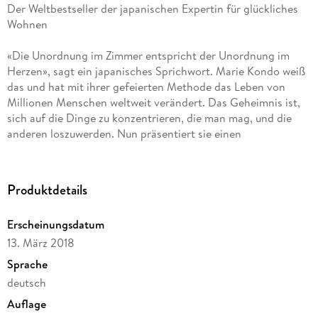
Der Weltbestseller der japanischen Expertin für glückliches
Wohnen
«Die Unordnung im Zimmer entspricht der Unordnung im
Herzen», sagt ein japanisches Sprichwort. Marie Kondo weiß
das und hat mit ihrer gefeierten Methode das Leben von
Millionen Menschen weltweit verändert. Das Geheimnis ist,
sich auf die Dinge zu konzentrieren, die man mag, und die
anderen loszuwerden. Nun präsentiert sie einen
allumfassenden, schön illustrierten Kursus. Ihre Schritt-für-
Schritt-Anleitungen helfen beim Aufräumen von Kleidung,
Schuhen, Büchern und Papieren, Kosmetik, Kochutensilien
Produktdetails
und sogar Dingen mit sentimentalem Wert. Außerdem zeigt
sie, wie wir perfekt Schubladen und Schränke organisieren.
Erscheinungsdatum
Durch die richtige Ordnung in unseren Wohnzimmern,
13. März 2018
Küchen, Büros, Schlafzimmern und Badezimmern wird so
unser gesamtes Leben einfacher, und wir werden zufrieden
Sprache
und glücklicher.
deutsch
Auflage