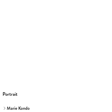
Abbildungen
2-farbige, zahlreiche Abbildungen
Gewicht
299 g
Größe (L/B/H)
180/128/27 mm
ISBN
9783499633812
Herstelleradresse
Rowohlt Verlag GmbH, Kirchenallee 19, 20099 Hamburg,
Rowohlt Verlag GmbH, produktsicherheit@rowohlt.de
Portrait
Marie Kondo