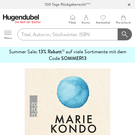
100 Tage Rückgaberecht***
Abholung in über 100 Filialen
Filiale
Konto
Merkzettel
Warenkorb
Hugendubel
Menu
Summer Sale:
13% Rabatt
auf viele Sortimente mit dem
12
mehr
Code
SOMMER13
erfahren