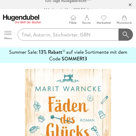
Abholung in über 100 Filialen
Filiale
Konto
Merkzettel
Warenkorb
Hugendubel
Menu
Summer Sale:
13% Rabatt
auf viele Sortimente mit dem
12
mehr
Code
SOMMER13
erfahren