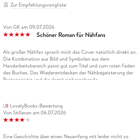
Zur Empfehlungsrangliste
Von
GK
am
09.07.2026
Schöner Roman für Nähfans
Als großer Nähfan sprach mich das Cover natürlich direkt an.
Die Kombination aus Bild und Symbolen aus dem
Handarbeitsbereich passt gut zum Titel und zum roten Faden
des Buches. Das Wiederentdecken der Nähbegeisterung der
Protagonistin und die damit einhergehende
Auseinandersetzung mit der eigenen Vergangenheit und
Familiengeschichte sind spannend und mit vielen
detaillierten Beschreibungen umgesetzt. Dabei erhalten auch
LovelyBooks-Bewertung
Nebencharaktere genügend Tiefe und ihre Geschichten
Von Stillesen
am
06.07.2026
werden logisch und ansprechend in die Haupthandlung
eingebunden, so dass sich der Eindruck einer in sich
stimmigen Gemeinschaft im Dorf ergibt. Der Schreibstil ist
mitnehmend und ansprechend, der Roman ist aber auch gut
Eine Geschichte über einen Neuanfang mit leider nicht so