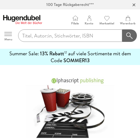
100 Tage Rückgaberecht***
Abholung in über 100 Filialen
Filiale
Konto
Merkzettel
Warenkorb
Hugendubel
Menu
Summer Sale:
13% Rabatt
auf viele Sortimente mit dem
12
mehr
Code
SOMMER13
erfahren