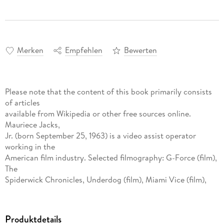
Merken
Empfehlen
Bewerten
Please note that the content of this book primarily consists
of articles
available from Wikipedia or other free sources online.
Mauriece Jacks,
Jr. (born September 25, 1963) is a video assist operator
working in the
American film industry. Selected filmography: G-Force (film),
The
Spiderwick Chronicles, Underdog (film), Miami Vice (film),
Monster
House, Neil Young: Heart of Gold, Racing Stripes, Beyond
Borders,
Produktdetails
Terminator 3: Rise of the Machines, Road to Perdition,