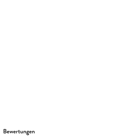
220/150/6 mm
ISBN
9786135545449
Bewertungen