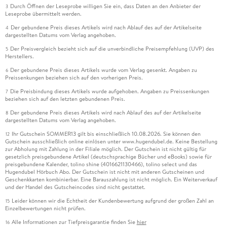
Durch Öffnen der Leseprobe willigen Sie ein, dass Daten an den Anbieter der
3
Leseprobe übermittelt werden.
Der gebundene Preis dieses Artikels wird nach Ablauf des auf der Artikelseite
4
dargestellten Datums vom Verlag angehoben.
Der Preisvergleich bezieht sich auf die unverbindliche Preisempfehlung (UVP) des
5
Herstellers.
Der gebundene Preis dieses Artikels wurde vom Verlag gesenkt. Angaben zu
6
Preissenkungen beziehen sich auf den vorherigen Preis.
Die Preisbindung dieses Artikels wurde aufgehoben. Angaben zu Preissenkungen
7
beziehen sich auf den letzten gebundenen Preis.
Der gebundene Preis dieses Artikels wird nach Ablauf des auf der Artikelseite
8
dargestellten Datums vom Verlag angehoben.
Ihr Gutschein SOMMER13 gilt bis einschließlich 10.08.2026. Sie können den
12
Gutschein ausschließlich online einlösen unter www.hugendubel.de. Keine Bestellung
zur Abholung mit Zahlung in der Filiale möglich. Der Gutschein ist nicht gültig für
gesetzlich preisgebundene Artikel (deutschsprachige Bücher und eBooks) sowie für
preisgebundene Kalender, tolino shine (4016621130466), tolino select und das
Hugendubel Hörbuch Abo. Der Gutschein ist nicht mit anderen Gutscheinen und
Geschenkkarten kombinierbar. Eine Barauszahlung ist nicht möglich. Ein Weiterverkauf
und der Handel des Gutscheincodes sind nicht gestattet.
Leider können wir die Echtheit der Kundenbewertung aufgrund der großen Zahl an
15
Einzelbewertungen nicht prüfen.
Alle Informationen zur Tiefpreisgarantie finden Sie
hier
16