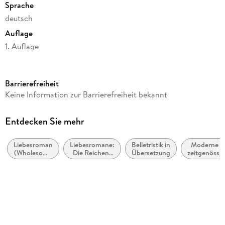
Sprache
deutsch
Auflage
1. Auflage
Seitenanzahl
600
Barrierefreiheit
Reihe
Keine Information zur Barrierefreiheit bekannt
Cane Brothers, 2
Autor/Autorin
Entdecken Sie mehr
Meghan Quinn
Liebesroman
Liebesromane:
Belletristik in
Moderne u
Übersetzung
(Wholesome
Die Reichen,
Übersetzung
zeitgenössi
Ivonne Senn
Romance)
Berühmten
Liebesrom
und
Verlag/Hersteller
Mächtigen
more
Originaltitel
So Not Meant To Be