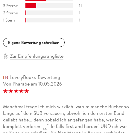
3 Sterne
11
2 Sterne
1
1 Stern
1
Eigene Bewertung schreiben
Zur Empfehlungsrangliste
LovelyBooks-Bewertung
Von Pharabe
am
10.05.2026
Manchmal frage ich mich wirklich, warum manche Bücher so
lange auf dem SUB versauern, obwohl ich den ersten Band
geliebt habe... denn sobald ich angefangen habe, war ich
komplett verloren. ¿¿"He falls first and harder" UND ich war
ab Seite eins erledigt.¿ So Not Meant To Be von verbindet