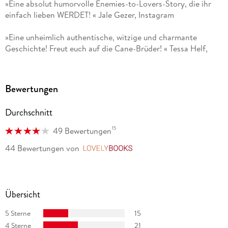
»Eine absolut humorvolle Enemies-to-Lovers-Story, die ihr
einfach lieben WERDET! « Jale Gezer, Instagram
»Eine unheimlich authentische, witzige und charmante
Geschichte! Freut euch auf die Cane-Brüder! « Tessa Helf,
Instagram
»Meghan Quinn gelingt der perfekte Enemies-to-Lovers-
Bewertungen
Roman mit tiefgründigem Hintergrund. « Desired
Durchschnitt
»Meghan Quinn kann es einfach. Ich glaube, ich wurde auch
ein Telefonbuch von ihr verschlingen. Lest es und lasst euch
15
49 Bewertungen
verzaubern. « Claudia Scheibel, Instagram
44 Bewertungen
von
LovelyBooks
»In diesem Buch werden Höhen und Tiefen, Spice und Humor
so gut vereint - ich habe es geliebt, und mich super
unterhalten gefühlt! « Nina-Jasmin Emmerling, Instagram
Übersicht
5 Sterne
15
4 Sterne
21