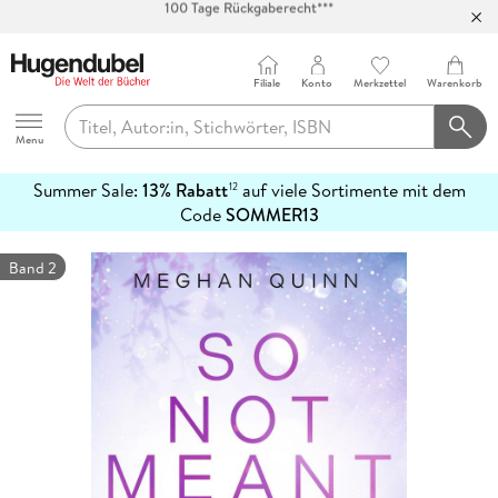
Abholung in über 100 Filialen
Filiale
Konto
Merkzettel
Warenkorb
Hugendubel
Menu
Summer Sale:
13% Rabatt
auf viele Sortimente mit dem
12
mehr
Code
SOMMER13
erfahren
Band 2