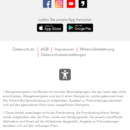
Laden Sie unsere App herunter.
Datenschutz
AGB
Impressum
Widerrufsbelehrung
Datenschutzeinstellungen
Mängelexemplare sind Bücher mit leichten Beschädigungen, die das Lesen aber nicht
1
einschränken. Mängelexemplare sind durch einen Stempel als solche gekennzeichnet.
Die frühere Buchpreisbindung ist aufgehoben. Angaben zu Preissenkungen beziehen
sich auf den gebundenen Preis eines mangelfreien Exemplars.
Diese Artikel unterliegen nicht der Preisbindung, die Preisbindung dieser Artikel
2
wurde aufgehoben oder der Preis wurde vom Verlag gesenkt. Die jeweils zutreffende
Alternative wird Ihnen auf der Artikelseite dargestellt. Angaben zu Preissenkungen
beziehen sich auf den vorherigen Preis.