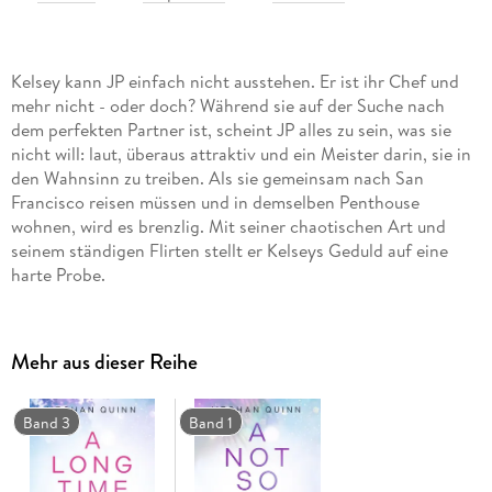
Kelsey kann JP einfach nicht ausstehen. Er ist ihr Chef und
mehr nicht - oder doch? Während sie auf der Suche nach
dem perfekten Partner ist, scheint JP alles zu sein, was sie
nicht will: laut, überaus attraktiv und ein Meister darin, sie in
den Wahnsinn zu treiben. Als sie gemeinsam nach San
Francisco reisen müssen und in demselben Penthouse
wohnen, wird es brenzlig. Mit seiner chaotischen Art und
seinem ständigen Flirten stellt er Kelseys Geduld auf eine
harte Probe.
Aber Kelsey hat sich geschworen, der Versuchung zu
widerstehen - schließlich hat sie das schon von Anfang an
Mehr aus dieser Reihe
getan . . .
Band 3
Band 1