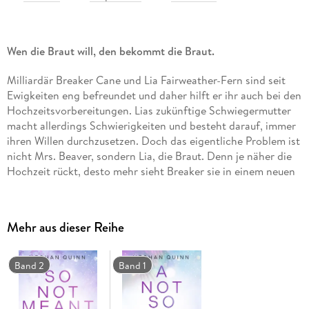
Wen die Braut will, den bekommt die Braut.
Milliardär Breaker Cane und Lia Fairweather-Fern sind seit
Ewigkeiten eng befreundet und daher hilft er ihr auch bei den
Hochzeitsvorbereitungen. Lias zukünftige Schwiegermutter
macht allerdings Schwierigkeiten und besteht darauf, immer
ihren Willen durchzusetzen. Doch das eigentliche Problem ist
nicht Mrs. Beaver, sondern Lia, die Braut. Denn je näher die
Hochzeit rückt, desto mehr sieht Breaker sie in einem neuen
Licht.
Und plötzlich wird ihm schlagartig klar: Er hat sich in seine
Mehr aus dieser Reihe
beste Freundin verliebt.
Es bleibt ihm nur eine Möglichkeit: Er muss Lia überzeugen,
Band 2
Band 1
dass er der Richtige für sie ist.
Doch das ist viel schwieriger, als Breaker denkt . . .