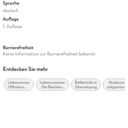
Sprache
deutsch
Auflage
1. Auflage
Seitenanzahl
560
Barrierefreiheit
Reihe
Keine Information zur Barrierefreiheit bekannt
Cane Brothers, 3
Autor/Autorin
Entdecken Sie mehr
Meghan Quinn
Liebesroman
Liebesromane:
Belletristik in
Moderne u
Übersetzung
(Wholesome
Die Reichen,
Übersetzung
zeitgenössi
Ivonne Senn
Romance)
Berühmten
Liebesrom
und
Verlag/Hersteller
Mächtigen
more
Originaltitel
A Long Time Coming