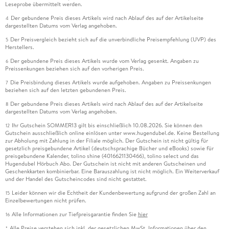
Leseprobe übermittelt werden.
Der gebundene Preis dieses Artikels wird nach Ablauf des auf der Artikelseite
4
dargestellten Datums vom Verlag angehoben.
Der Preisvergleich bezieht sich auf die unverbindliche Preisempfehlung (UVP) des
5
Herstellers.
Der gebundene Preis dieses Artikels wurde vom Verlag gesenkt. Angaben zu
6
Preissenkungen beziehen sich auf den vorherigen Preis.
Die Preisbindung dieses Artikels wurde aufgehoben. Angaben zu Preissenkungen
7
beziehen sich auf den letzten gebundenen Preis.
Der gebundene Preis dieses Artikels wird nach Ablauf des auf der Artikelseite
8
dargestellten Datums vom Verlag angehoben.
Ihr Gutschein SOMMER13 gilt bis einschließlich 10.08.2026. Sie können den
12
Gutschein ausschließlich online einlösen unter www.hugendubel.de. Keine Bestellung
zur Abholung mit Zahlung in der Filiale möglich. Der Gutschein ist nicht gültig für
gesetzlich preisgebundene Artikel (deutschsprachige Bücher und eBooks) sowie für
preisgebundene Kalender, tolino shine (4016621130466), tolino select und das
Hugendubel Hörbuch Abo. Der Gutschein ist nicht mit anderen Gutscheinen und
Geschenkkarten kombinierbar. Eine Barauszahlung ist nicht möglich. Ein Weiterverkauf
und der Handel des Gutscheincodes sind nicht gestattet.
Leider können wir die Echtheit der Kundenbewertung aufgrund der großen Zahl an
15
Einzelbewertungen nicht prüfen.
Alle Informationen zur Tiefpreisgarantie finden Sie
hier
16
Alle Preise verstehen sich inkl. der gesetzlichen MwSt. Informationen über den
*