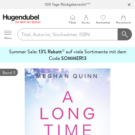
Abholung in über 100 Filialen
Filiale
Konto
Merkzettel
Warenkorb
Hugendubel
Menu
Summer Sale:
13% Rabatt
auf viele Sortimente mit dem
12
mehr
Code
SOMMER13
erfahren
Band 3