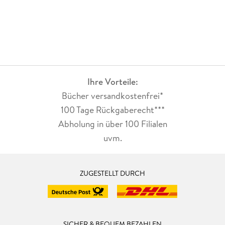
Familiendynamik und genau der richtigen Mischung aus
Herzklopfen, Romantik und Spice. Für mich ist es ein
gelungener Abschluss der Cane-Brothers-Reihe - und eine
klare Leseempfehlung für alle Romance-Fans.
Ihre Vorteile:
Bücher versandkostenfrei*
100 Tage Rückgaberecht***
Abholung in über 100 Filialen
uvm.
ZUGESTELLT DURCH
SICHER & BEQUEM BEZAHLEN