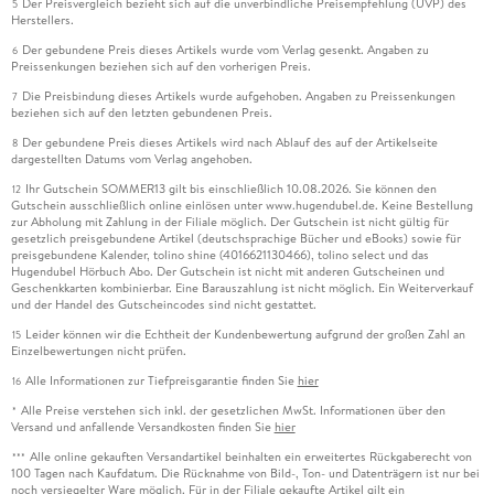
Der Preisvergleich bezieht sich auf die unverbindliche Preisempfehlung (UVP) des
5
Herstellers.
Der gebundene Preis dieses Artikels wurde vom Verlag gesenkt. Angaben zu
6
Preissenkungen beziehen sich auf den vorherigen Preis.
Die Preisbindung dieses Artikels wurde aufgehoben. Angaben zu Preissenkungen
7
beziehen sich auf den letzten gebundenen Preis.
Der gebundene Preis dieses Artikels wird nach Ablauf des auf der Artikelseite
8
dargestellten Datums vom Verlag angehoben.
Ihr Gutschein SOMMER13 gilt bis einschließlich 10.08.2026. Sie können den
12
Gutschein ausschließlich online einlösen unter www.hugendubel.de. Keine Bestellung
zur Abholung mit Zahlung in der Filiale möglich. Der Gutschein ist nicht gültig für
gesetzlich preisgebundene Artikel (deutschsprachige Bücher und eBooks) sowie für
preisgebundene Kalender, tolino shine (4016621130466), tolino select und das
Hugendubel Hörbuch Abo. Der Gutschein ist nicht mit anderen Gutscheinen und
Geschenkkarten kombinierbar. Eine Barauszahlung ist nicht möglich. Ein Weiterverkauf
und der Handel des Gutscheincodes sind nicht gestattet.
Leider können wir die Echtheit der Kundenbewertung aufgrund der großen Zahl an
15
Einzelbewertungen nicht prüfen.
Alle Informationen zur Tiefpreisgarantie finden Sie
hier
16
Alle Preise verstehen sich inkl. der gesetzlichen MwSt. Informationen über den
*
Versand und anfallende Versandkosten finden Sie
hier
Alle online gekauften Versandartikel beinhalten ein erweitertes Rückgaberecht von
***
100 Tagen nach Kaufdatum. Die Rücknahme von Bild-, Ton- und Datenträgern ist nur bei
noch versiegelter Ware möglich. Für in der Filiale gekaufte Artikel gilt ein