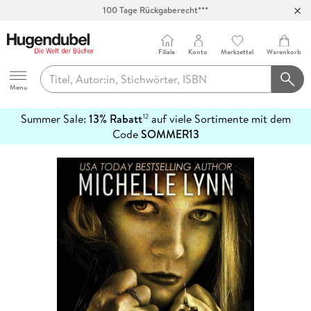
100 Tage Rückgaberecht***
Abholung in über 100 Filialen
Filiale
Konto
Merkzettel
Warenkorb
Hugendubel
Menu
Summer Sale:
13% Rabatt
auf viele Sortimente mit dem
12
mehr
Code
SOMMER13
erfahren