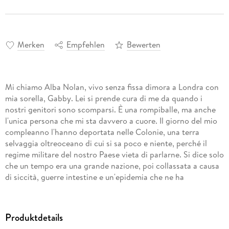
Merken
Empfehlen
Bewerten
Mi chiamo Alba Nolan, vivo senza fissa dimora a Londra con
mia sorella, Gabby. Lei si prende cura di me da quando i
nostri genitori sono scomparsi. È una rompiballe, ma anche
l'unica persona che mi sta davvero a cuore. Il giorno del mio
compleanno l'hanno deportata nelle Colonie, una terra
selvaggia oltreoceano di cui si sa poco e niente, perché il
regime militare del nostro Paese vieta di parlarne. Si dice solo
che un tempo era una grande nazione, poi collassata a causa
di siccità, guerre intestine e un'epidemia che ne ha
sterminato la popolazione.
Sono solo un'adolescente, e ammetto di non essere affatto
un tipo coraggioso, ma non posso restare con le mani in
Produktdetails
mano. Andrò nelle Colonie a cercarla con Drew, il suo