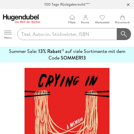
100 Tage Rückgaberecht***
Abholung in über 100 Filialen
Filiale
Konto
Merkzettel
Warenkorb
Hugendubel
Menu
Summer Sale:
13% Rabatt
auf viele Sortimente mit dem
12
mehr
Code
SOMMER13
erfahren