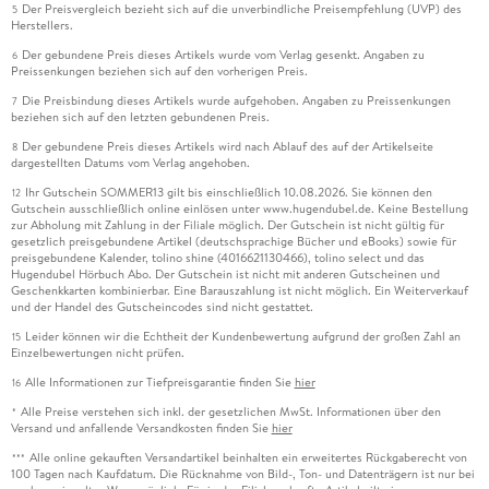
Der Preisvergleich bezieht sich auf die unverbindliche Preisempfehlung (UVP) des
5
Herstellers.
Der gebundene Preis dieses Artikels wurde vom Verlag gesenkt. Angaben zu
6
Preissenkungen beziehen sich auf den vorherigen Preis.
Die Preisbindung dieses Artikels wurde aufgehoben. Angaben zu Preissenkungen
7
beziehen sich auf den letzten gebundenen Preis.
Der gebundene Preis dieses Artikels wird nach Ablauf des auf der Artikelseite
8
dargestellten Datums vom Verlag angehoben.
Ihr Gutschein SOMMER13 gilt bis einschließlich 10.08.2026. Sie können den
12
Gutschein ausschließlich online einlösen unter www.hugendubel.de. Keine Bestellung
zur Abholung mit Zahlung in der Filiale möglich. Der Gutschein ist nicht gültig für
gesetzlich preisgebundene Artikel (deutschsprachige Bücher und eBooks) sowie für
preisgebundene Kalender, tolino shine (4016621130466), tolino select und das
Hugendubel Hörbuch Abo. Der Gutschein ist nicht mit anderen Gutscheinen und
Geschenkkarten kombinierbar. Eine Barauszahlung ist nicht möglich. Ein Weiterverkauf
und der Handel des Gutscheincodes sind nicht gestattet.
Leider können wir die Echtheit der Kundenbewertung aufgrund der großen Zahl an
15
Einzelbewertungen nicht prüfen.
Alle Informationen zur Tiefpreisgarantie finden Sie
hier
16
Alle Preise verstehen sich inkl. der gesetzlichen MwSt. Informationen über den
*
Versand und anfallende Versandkosten finden Sie
hier
Alle online gekauften Versandartikel beinhalten ein erweitertes Rückgaberecht von
***
100 Tagen nach Kaufdatum. Die Rücknahme von Bild-, Ton- und Datenträgern ist nur bei