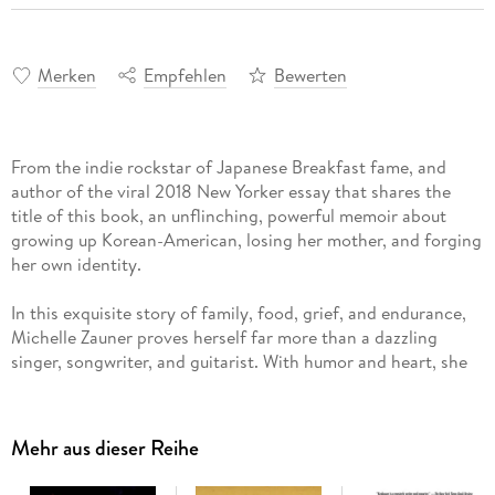
Merken
Empfehlen
Bewerten
From the indie rockstar of Japanese Breakfast fame, and
author of the viral 2018 New Yorker essay that shares the
title of this book, an unflinching, powerful memoir about
growing up Korean-American, losing her mother, and forging
her own identity.
In this exquisite story of family, food, grief, and endurance,
Michelle Zauner proves herself far more than a dazzling
singer, songwriter, and guitarist. With humor and heart, she
tells of growing up the only Asian-American kid at her school
in Eugene, Oregon; of struggling with her mother's particular,
high expectations of her; of a painful adolescence (; of
Mehr aus dieser Reihe
treasured months spent in her grandmother's tiny apartment
in Seoul, where she and her mother would bond, late at night,