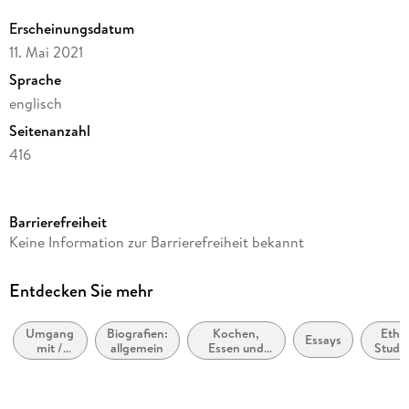
Erscheinungsdatum
11. Mai 2021
Sprache
englisch
Seitenanzahl
416
Reihe
Knopf Doubleday Publishing Group
Barrierefreiheit
Autor/Autorin
Keine Information zur Barrierefreiheit bekannt
Michelle Zauner
Verlag/Hersteller
Entdecken Sie mehr
Diversified Publishing
Umgang
Biografien:
Kochen,
Ethn
Produktart
Essays
mit /
allgemein
Essen und
Studie
kartoniert
Ratgeber
Trinken,
Ethniz
zu Tod
Schreiben
Gewicht
und
über
Trauer
Lebensmittel,