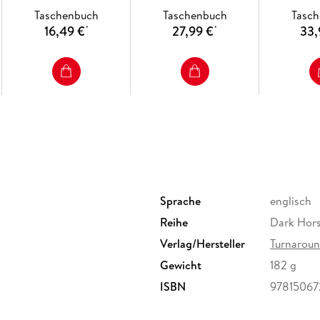
Taschenbuch
Taschenbuch
Tasc
16,49 €
27,99 €
33,
*
*
Sprache
englisch
Reihe
Dark Hors
Verlag/Hersteller
Turnaroun
Gewicht
182 g
ISBN
97815067