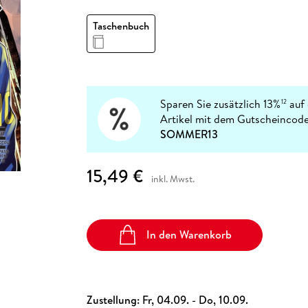
Fremdsprachige Bücher
n Lernhilfen
 Jugendbücher
eiber
Hörbuch Downloads im Bundle
cher
 Vergleich
 Puzzlezubehör
Lernen
New Adult
STABILO
Taschenbücher
Taschenbuch
hilfen
hriller
 Backen
er
lender
Ratgeber
op
hriller
Romance
Sachbücher
precher:innen
Science Fiction
Sparen Sie zusätzlich 13%
auf 
12
Artikel mit dem Gutscheincode
Fremdsprachige Bücher
SOMMER13
15,49 €
inkl. Mwst.
In den Warenkorb
Zustellung:
Fr, 04.09. - Do, 10.09.