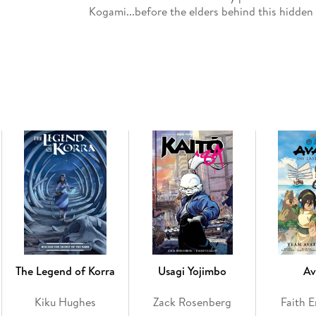
Kogami...before the elders behind this hidden k
of atonement!"--Amazon.com
The Legend of Korra
Usagi Yojimbo
Av
Kiku Hughes
Zack Rosenberg
Faith E