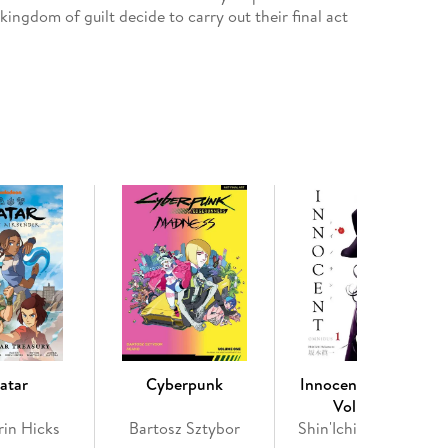
ingdom of guilt decide to carry out their final act
atar
Cyberpunk
Innocent Omnibus
Volume 1
rin Hicks
Bartosz Sztybor
Shin'Ichi Sakamoto