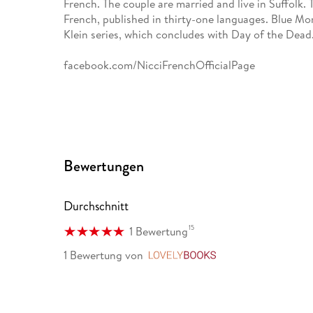
French. The couple are married and live in Suffolk. 
French, published in thirty-one languages. Blue Mond
Klein series, which concludes with Day of the Dead
facebook.com/NicciFrenchOfficialPage
Bewertungen
Durchschnitt
15
1 Bewertung
1 Bewertung
von
LovelyBooks