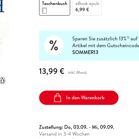
Fremdsprachige Bücher
Taschenbuch
eBook epub
n Lernhilfen
 Jugendbücher
eiber
Hörbuch Downloads im Bundle
cher
 Vergleich
 Puzzlezubehör
Lernen
New Adult
STABILO
6,99 €
Taschenbücher
hilfen
hriller
 Backen
er
lender
Ratgeber
op
hriller
Romance
Sachbücher
Sparen Sie zusätzlich 13%
auf 
12
precher:innen
Artikel mit dem Gutscheincode
Science Fiction
SOMMER13
Fremdsprachige Bücher
13,99 €
inkl. Mwst.
In den Warenkorb
Zustellung:
Do, 03.09. - Mi, 09.09.
Versand in 3-4 Wochen