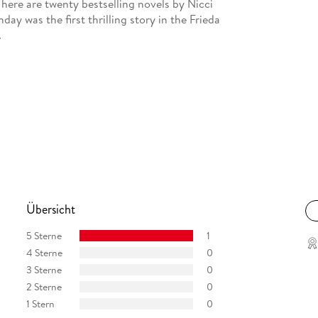
There are twenty bestselling novels by Nicci
ay was the first thrilling story in the Frieda
.
Übersicht
5 Sterne
1
4 Sterne
0
3 Sterne
0
2 Sterne
0
1 Stern
0