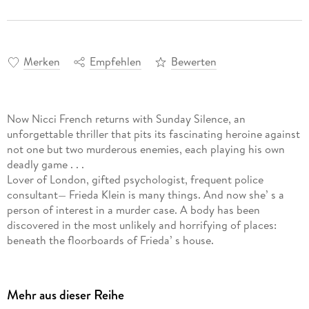
Merken
Empfehlen
Bewerten
Now Nicci French returns with Sunday Silence, an
unforgettable thriller that pits its fascinating heroine against
not one but two murderous enemies, each playing his own
deadly game . . .
Lover of London, gifted psychologist, frequent police
consultant— Frieda Klein is many things. And now she’ s a
person of interest in a murder case. A body has been
discovered in the most unlikely and horrifying of places:
beneath the floorboards of Frieda’ s house.
The corpse is only months old, but the chief suspect appears
to have died more than seven years ago. Except, as Frieda
knows all too well, he’ s alive and well and living in secret.
Mehr aus dieser Reihe
And it seems he’ s inspired a copycat . . .