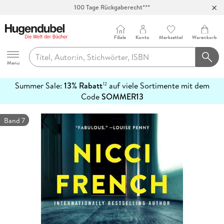
100 Tage Rückgaberecht***
Abholung in über 100 Filialen
Filiale
Konto
Merkzettel
Warenkorb
Hugendubel
Menu
Summer Sale:
13% Rabatt
auf viele Sortimente mit dem
12
mehr
Code
SOMMER13
erfahren
Band 7