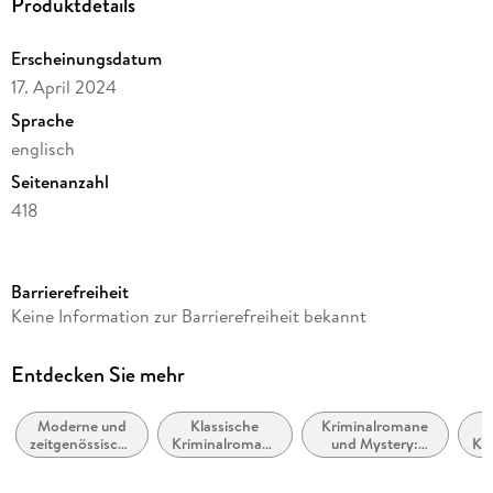
Produktdetails
Erscheinungsdatum
17. April 2024
Sprache
englisch
Seitenanzahl
418
Reihe
Psychologin Frieda Klein als Ermittlerin, 7
Barrierefreiheit
Autor/Autorin
Keine Information zur Barrierefreiheit bekannt
Nicci French
Verlag/Hersteller
Entdecken Sie mehr
HarperCollins
Moderne und
Klassische
Kriminalromane
Produktart
zeitgenössische
Kriminalromane
und Mystery:
Kr
kartoniert
Belletristik:
und Mystery
Privatdetektive /
u
allgemein und
Amateurdetektive
Gewicht