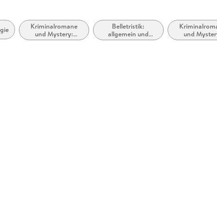
Kriminalromane
Belletristik:
Kriminalrom
gie
und Mystery:
allgemein und
und Myster
Privatdetektiv /
literarisch, nicht
Privatdetekti
Amateurdetektive
nach Genre
Amateurdetek