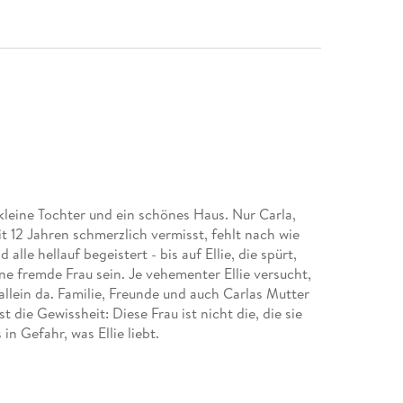
e kleine Tochter und ein schönes Haus. Nur Carla,
t 12 Jahren schmerzlich vermisst, fehlt nach wie
 alle hellauf begeistert - bis auf Ellie, die spürt,
ne fremde Frau sein. Je vehementer Ellie versucht,
 allein da. Familie, Freunde und auch Carlas Mutter
t die Gewissheit: Diese Frau ist nicht die, die sie
in Gefahr, was Ellie liebt.
ler Spannung, düsterer Geheimnisse und einer