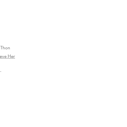
»Don't Believe Her« spielt meisterhaft mit
Wem kannst du wirklich glauben?
x Michaelides.
 Thon
ieve Her
32 mm
12727