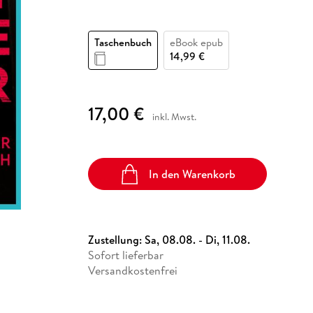
Fremdsprachige Bücher
n Lernhilfen
 Jugendbücher
eiber
Hörbuch Downloads im Bundle
cher
 Vergleich
 Puzzlezubehör
Lernen
New Adult
STABILO
Taschenbücher
hilfen
hriller
 Backen
er
lender
Ratgeber
Taschenbuch
eBook epub
op
14,99 €
hriller
Romance
Sachbücher
precher:innen
Science Fiction
17,00 €
inkl. Mwst.
Fremdsprachige Bücher
In den Warenkorb
Zustellung:
Sa, 08.08. - Di, 11.08.
Sofort lieferbar
Versandkostenfrei