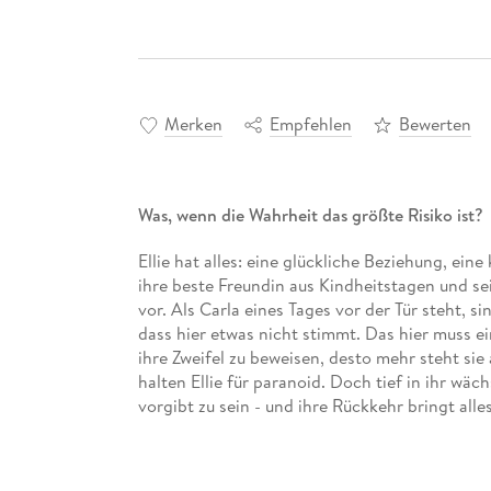
Merken
Empfehlen
Bewerten
Was, wenn die Wahrheit das größte Risiko ist?
Ellie hat alles: eine glückliche Beziehung, ein
ihre beste Freundin aus Kindheitstagen und sei
vor. Als Carla eines Tages vor der Tür steht, sind
dass hier etwas nicht stimmt. Das hier muss ei
ihre Zweifel zu beweisen, desto mehr steht sie
halten Ellie für paranoid. Doch tief in ihr wächs
vorgibt zu sein - und ihre Rückkehr bringt alles 
Atemberaubender psychologischer Thriller vol