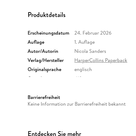
Produktdetails
Erscheinungsdatum
24. Februar 2026
Auflage
1. Auflage
Autor/Autorin
Nicola Sanders
Verlag/Hersteller
HarperCollins Paperback
Originalsprache
englisch
Gewicht
410 g
Sonstiges
Großformatiges Paperback. 
Herstelleradresse
Verlagsgruppe HarperCollin
Barrierefreiheit
Valentinskamp 24, 20354 Ha
Keine Information zur Barrierefreiheit bekannt
Entdecken Sie mehr