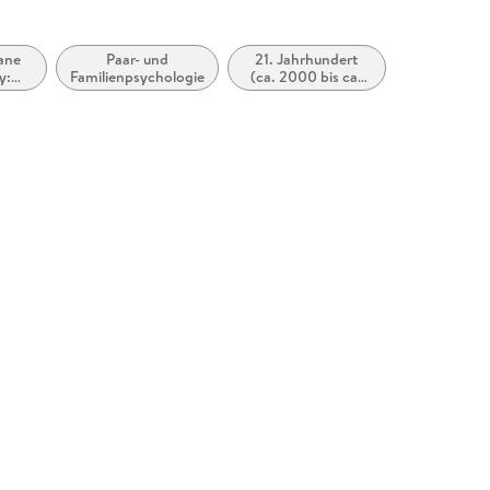
ane
Paar- und
21. Jahrhundert
y:
Familienpsychologie
(ca. 2000 bis ca.
ve /
2100)
tive