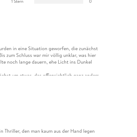
1 Stern
0
den in eine Situation geworfen, die zunächst
s zum Schluss war mir völlig unklar, was hier
llte noch lange dauern, ehe Licht ins Dunkel
ächst um etwas, das offensichtlich ganz anders
tory schon nach den ersten Seiten durchschaut
Aber nö es kommt definitiv anders als erwartet.
 einmal eine überraschende Wendung.
ies Sicht erzählt werden, fliegt man nahezu durch
t. Gefühlt endet jedes Kapitel mit einem
terzulesen.
n Thriller, den man kaum aus der Hand legen
reibweise, ohne sinnlose Beschreibungen oder