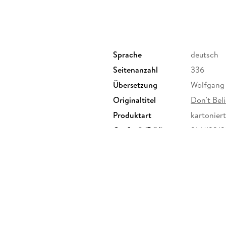
nervenaufreibenden Suche nach der Wahrheit. 
Vertrauen und Verrat - und stellt die Frage: 
für Fans von Gillian Flynn, Ruth Ware und Ale
Sprache
deutsch
Seitenanzahl
336
Übersetzung
Wolfgang
Originaltitel
Don't Bel
Produktart
kartoniert
Größe (L/B/H)
214/133/
Klappenbroschur
ISBN
97833650
s Deutschland GmbH,
mburg, info@harpercollins.de