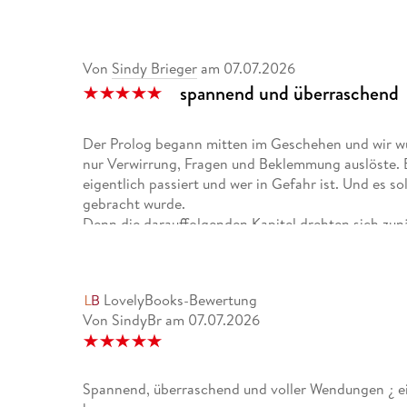
Von
Sindy Brieger
am
07.07.2026
spannend und überraschend
Der Prolog begann mitten im Geschehen und wir wur
nur Verwirrung, Fragen und Beklemmung auslöste. Bi
eigentlich passiert und wer in Gefahr ist. Und es so
gebracht wurde.
Denn die darauffolgenden Kapitel drehten sich zun
war.
Ich hatte eigentlich gedacht, dass ich die ganze S
LovelyBooks-Bewertung
hätte und wüsste, welcher Plot mich hier erwartet. 
Von SindyBr
am
07.07.2026
Und selbst gegen Ende nimmt die Geschichte noch
Durch die kurzen Kapitel, die hauptsächlich aus Ell
die Seiten und merkt gar nicht, wie die Zeit vergeh
Cliffhanger und man kann gar nicht anders, als wei
Spannend, überraschend und voller Wendungen ¿ ei
Nicola hat eine angenehm leichte und flüssige Sch