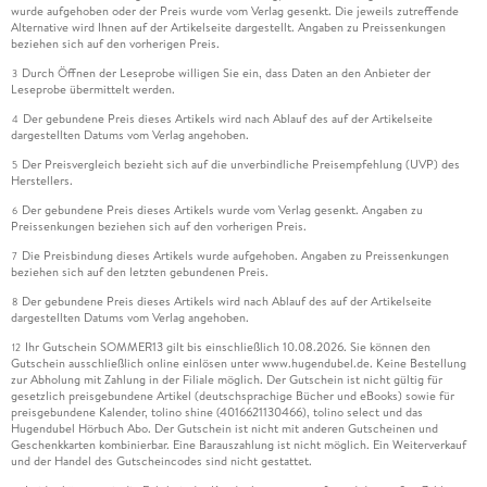
wurde aufgehoben oder der Preis wurde vom Verlag gesenkt. Die jeweils zutreffende
Alternative wird Ihnen auf der Artikelseite dargestellt. Angaben zu Preissenkungen
beziehen sich auf den vorherigen Preis.
Durch Öffnen der Leseprobe willigen Sie ein, dass Daten an den Anbieter der
3
Leseprobe übermittelt werden.
Der gebundene Preis dieses Artikels wird nach Ablauf des auf der Artikelseite
4
dargestellten Datums vom Verlag angehoben.
Der Preisvergleich bezieht sich auf die unverbindliche Preisempfehlung (UVP) des
5
Herstellers.
Der gebundene Preis dieses Artikels wurde vom Verlag gesenkt. Angaben zu
6
Preissenkungen beziehen sich auf den vorherigen Preis.
Die Preisbindung dieses Artikels wurde aufgehoben. Angaben zu Preissenkungen
7
beziehen sich auf den letzten gebundenen Preis.
Der gebundene Preis dieses Artikels wird nach Ablauf des auf der Artikelseite
8
dargestellten Datums vom Verlag angehoben.
Ihr Gutschein SOMMER13 gilt bis einschließlich 10.08.2026. Sie können den
12
Gutschein ausschließlich online einlösen unter www.hugendubel.de. Keine Bestellung
zur Abholung mit Zahlung in der Filiale möglich. Der Gutschein ist nicht gültig für
gesetzlich preisgebundene Artikel (deutschsprachige Bücher und eBooks) sowie für
preisgebundene Kalender, tolino shine (4016621130466), tolino select und das
Hugendubel Hörbuch Abo. Der Gutschein ist nicht mit anderen Gutscheinen und
Geschenkkarten kombinierbar. Eine Barauszahlung ist nicht möglich. Ein Weiterverkauf
und der Handel des Gutscheincodes sind nicht gestattet.