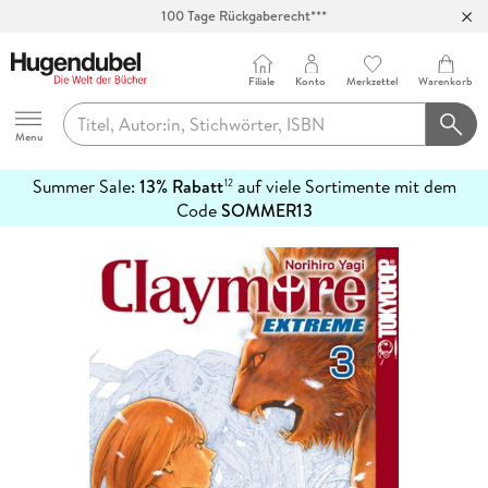
100 Tage Rückgaberecht***
Abholung in über 100 Filialen
Filiale
Konto
Merkzettel
Warenkorb
Hugendubel
Menu
Summer Sale:
13% Rabatt
auf viele Sortimente mit dem
12
mehr
Code
SOMMER13
erfahren