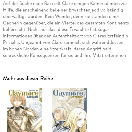
Auf der Suche nach Raki eilt Clare einigen Kameradinnen zur
Hilfe, die anscheinend bei einer Erwachtenjagd vollständig
überwältigt wurden. Kein Wunder, denn sie standen einer
Gegnerin gegenüber, die ein Viertel des gesamten Kontinents
beherrscht! Nicht nur das, diese Erwachte hat sogar
Informationen über den Aufenthaltsort von Clares Erzfeindin
Priscilla. Ungeahnt von Clare sammelt sich währenddessen
im hohen Norden eine Streitkraft, deren Angriff bald
schreckliche Konsequenzen für sie und ihre Mitstreiterinnen
haben wird . . . Jeder Band mit bombastischem
Buchrückenmotiv! Der Dark-Fantasy-Megahit in acht
Sammelbänden, die in Storyarcs unterteilt wurden!
Mehr aus dieser Reihe