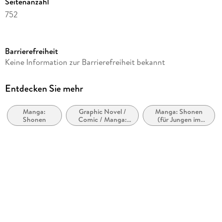
Seitenanzahl
752
Altersempfehlung
ab 15 Jahre
Barrierefreiheit
Reihe
Keine Information zur Barrierefreiheit bekannt
Claymore EXTREME
Autor/Autorin
Entdecken Sie mehr
Norihiro Yagi
Manga:
Graphic Novel /
Manga: Shonen
Übersetzung
Shonen
Comic / Manga:
(für Jungen im
Daniel Büchner
Action und
Teenageralter)
Abenteuer
Verlag/Hersteller
TOKYOPOP GmbH
Produktart
kartoniert
Gewicht
626 g