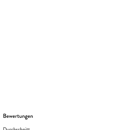
Größe (L/B/H)
188/126/56 mm
ISBN
9783759315113
Herstelleradresse
TOKYOPOP GmbH, Curienstr. 2, 20095 Hamburg,
produktsicherheit@tokyopop.de
Bewertungen
Durchschnitt