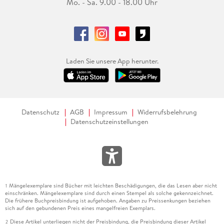
Mo. - Sa. 9.00 - 18.00 Uhr
Laden Sie unsere App herunter.
Datenschutz
AGB
Impressum
Widerrufsbelehrung
Datenschutzeinstellungen
Mängelexemplare sind Bücher mit leichten Beschädigungen, die das Lesen aber nicht
1
einschränken. Mängelexemplare sind durch einen Stempel als solche gekennzeichnet.
Die frühere Buchpreisbindung ist aufgehoben. Angaben zu Preissenkungen beziehen
sich auf den gebundenen Preis eines mangelfreien Exemplars.
Diese Artikel unterliegen nicht der Preisbindung, die Preisbindung dieser Artikel
2