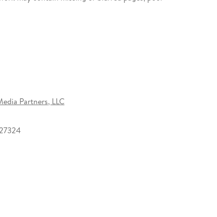
 and we concur, that this work is important enough
ly available to the public. We appreciate your
k you for being an important part of keeping this
Media Partners, LLC
27324