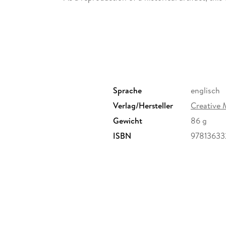
pictures, errant marks, etc. Scholars believe,
to be preserved, reproduced, and made general
support of the preservation process, and than
knowledge alive and relevant.
Sprache
englisch
Verlag/Hersteller
Creative 
Gewicht
86 g
ISBN
97813633