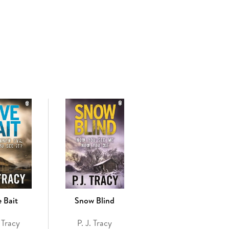
olice treat as unrelated. But games-creator Grace
me she's designing - one that already has hundreds
that she is both suspect and potential victim.
is drawn into a murderous game of cat and mouse . . .
iller characters Grace MacBride and Detectives Gino
of the series: Live Bait, Dead Run, Snow Blind, Play
ried and The Guilty Dead.
e Bait
Snow Blind
. Tracy
P. J. Tracy