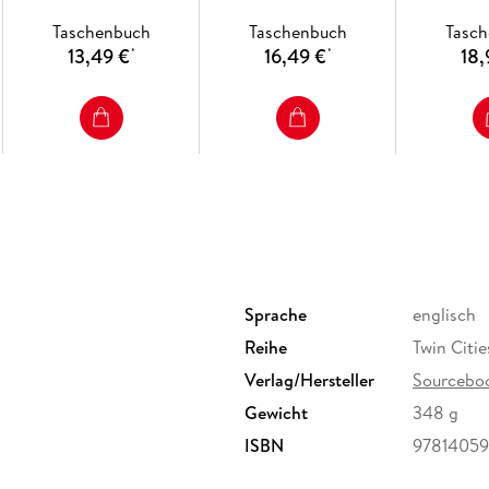
Taschenbuch
Taschenbuch
Tasc
'Fast paced . . . a gripping read' Guardian
13,49 €
16,49 €
18,
*
*
Sprache
englisch
Reihe
Twin Cities
Verlag/Hersteller
Sourceboo
Gewicht
348 g
ISBN
97814059