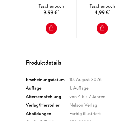
Bügelperlen
Taschenbuch
Taschenbuch
9,99 €
4,99 €
*
*
Produktdetails
Erscheinungsdatum
10. August 2026
Auflage
1. Auflage
Altersempfehlung
von 4 bis 7 Jahren
Verlag/Hersteller
Nelson Verlag
Abbildungen
Farbig illustriert
Größe (L/B/H)
279/223/12 mm