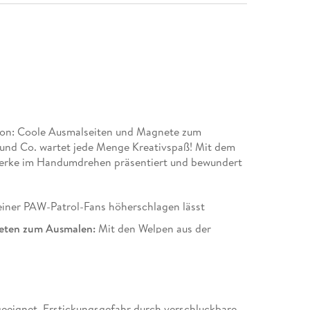
tion: Coole Ausmalseiten und Magnete zum
 und Co. wartet jede Menge Kreativspaß! Mit dem
rke im Handumdrehen präsentiert und bewundert
einer PAW-Patrol-Fans höherschlagen lässt
eten zum Ausmalen:
Mit den Welpen aus der
erfekte Präsentation der Kunstwerke!
eeignet. Erstickungsgefahr durch verschluckbare