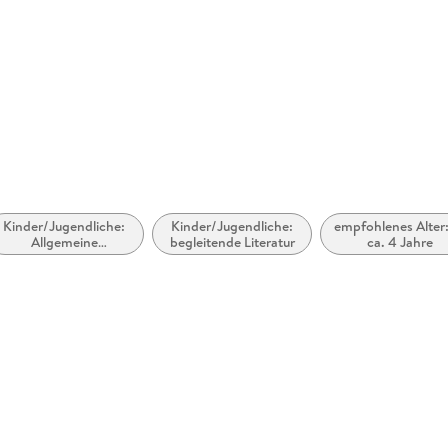
Herstelleradresse
Carlsen V
Hamburg, 
Kinder/Jugendliche:
Kinder/Jugendliche:
empfohlenes Alter:
Allgemeine
begleitende Literatur
ca. 4 Jahre
Interessen: Haustiere
und Haustierhaltung:
Hunde