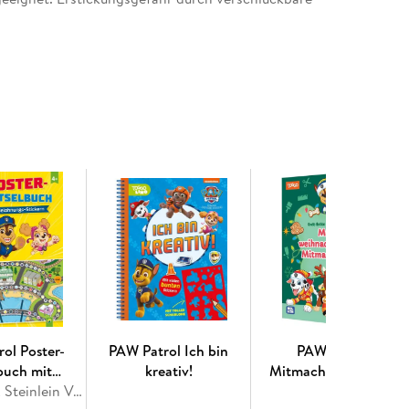
 der PAW Patrol!
ol Poster-
PAW Patrol Ich bin
PAW Patrol
buch mit
kreativ!
Mitmachbuch: Mein
gs-Stickern
Schwager & Steinlein Verlag
weihnachtlicher