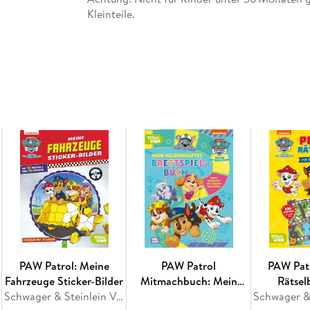
Kleinteile.
Male, gestalte und schmücke dein Zuhause mit
Stickerbuch
PAW Patrol: Meine
PAW Patrol
PAW Patr
Fahrzeuge Sticker-Bilder
Mitmachbuch: Mein
Rätsel
Schwager & Steinlein Verlag
heldenhaftes
Belohnun