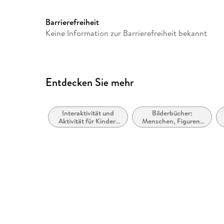
ISBN
9783845131245
Barrierefreiheit
Keine Information zur Barrierefreiheit bekannt
Entdecken Sie mehr
Interaktivität und
Bilderbücher:
Aktivität für Kinder:
Menschen, Figuren,
Zeichnen, Malen und
Charaktere
Ausmalen