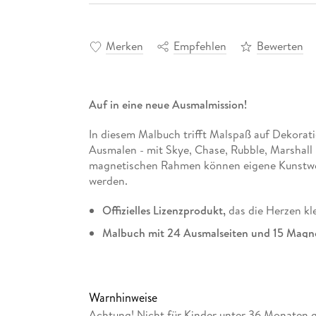
Merken
Empfehlen
Bewerten
Auf in eine neue Ausmalmission!
In diesem Malbuch trifft Malspaß auf Dekora
Ausmalen - mit Skye, Chase, Rubble, Marshall
magnetischen Rahmen können eigene Kunstwe
werden.
Offizielles Lizenzprodukt,
das die Herzen kl
Malbuch mit 24 Ausmalseiten und 15 Magn
beliebten Vorschulserie!
Mit einem
magnetischen Rahmen
für die p
Für alle kleinen Künstler*innen
ab 4 Jahren
Warnhinweise
Achtung! Nicht für Kinder unter 36 Monaten g