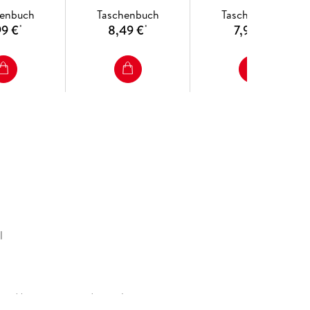
Mitmachblock
henbuch
Taschenbuch
Taschenbuch
99 €
8,49 €
7,99 €
*
*
*
l
mit Magneten zum Ausmalen