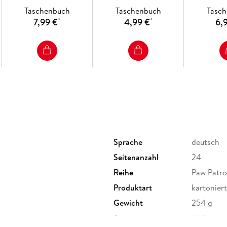
Brettspielbuch
Taschenbuch
Taschenbuch
Tasc
7,99 €
4,99 €
6,
*
*
Sprache
deutsch
Seitenanzahl
24
Reihe
Paw Patro
Produktart
kartoniert
Gewicht
254 g
Sonstiges
Malbuch 