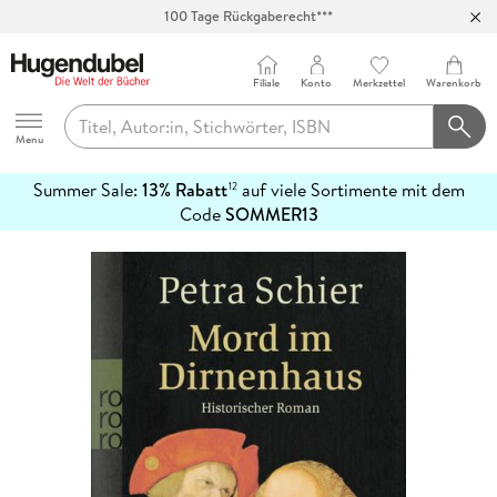
100 Tage Rückgaberecht***
Abholung in über 100 Filialen
Filiale
Konto
Merkzettel
Warenkorb
Hugendubel
Menu
Summer Sale:
13% Rabatt
auf viele Sortimente mit dem
12
mehr
Code
SOMMER13
erfahren