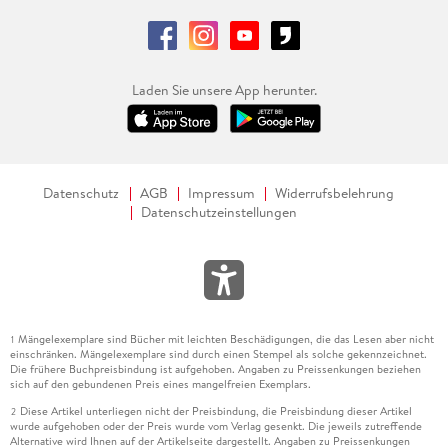
Laden Sie unsere App herunter.
Datenschutz
AGB
Impressum
Widerrufsbelehrung
Datenschutzeinstellungen
Mängelexemplare sind Bücher mit leichten Beschädigungen, die das Lesen aber nicht
1
einschränken. Mängelexemplare sind durch einen Stempel als solche gekennzeichnet.
Die frühere Buchpreisbindung ist aufgehoben. Angaben zu Preissenkungen beziehen
sich auf den gebundenen Preis eines mangelfreien Exemplars.
Diese Artikel unterliegen nicht der Preisbindung, die Preisbindung dieser Artikel
2
wurde aufgehoben oder der Preis wurde vom Verlag gesenkt. Die jeweils zutreffende
Alternative wird Ihnen auf der Artikelseite dargestellt. Angaben zu Preissenkungen