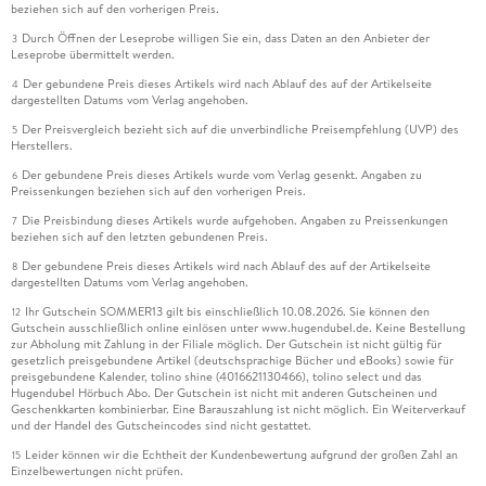
beziehen sich auf den vorherigen Preis.
Durch Öffnen der Leseprobe willigen Sie ein, dass Daten an den Anbieter der
3
Leseprobe übermittelt werden.
Der gebundene Preis dieses Artikels wird nach Ablauf des auf der Artikelseite
4
dargestellten Datums vom Verlag angehoben.
Der Preisvergleich bezieht sich auf die unverbindliche Preisempfehlung (UVP) des
5
Herstellers.
Der gebundene Preis dieses Artikels wurde vom Verlag gesenkt. Angaben zu
6
Preissenkungen beziehen sich auf den vorherigen Preis.
Die Preisbindung dieses Artikels wurde aufgehoben. Angaben zu Preissenkungen
7
beziehen sich auf den letzten gebundenen Preis.
Der gebundene Preis dieses Artikels wird nach Ablauf des auf der Artikelseite
8
dargestellten Datums vom Verlag angehoben.
Ihr Gutschein SOMMER13 gilt bis einschließlich 10.08.2026. Sie können den
12
Gutschein ausschließlich online einlösen unter www.hugendubel.de. Keine Bestellung
zur Abholung mit Zahlung in der Filiale möglich. Der Gutschein ist nicht gültig für
gesetzlich preisgebundene Artikel (deutschsprachige Bücher und eBooks) sowie für
preisgebundene Kalender, tolino shine (4016621130466), tolino select und das
Hugendubel Hörbuch Abo. Der Gutschein ist nicht mit anderen Gutscheinen und
Geschenkkarten kombinierbar. Eine Barauszahlung ist nicht möglich. Ein Weiterverkauf
und der Handel des Gutscheincodes sind nicht gestattet.
Leider können wir die Echtheit der Kundenbewertung aufgrund der großen Zahl an
15
Einzelbewertungen nicht prüfen.