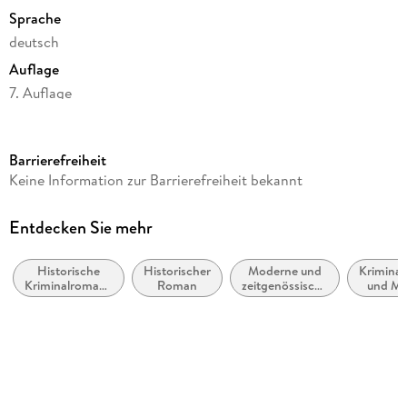
Sprache
deutsch
Auflage
7. Auflage
Seitenanzahl
352
Barrierefreiheit
Reihe
Keine Information zur Barrierefreiheit bekannt
Adelina / Historischer Köln-Krimi
Autor/Autorin
Entdecken Sie mehr
Petra Schier
Historische
Historischer
Moderne und
Krimina
Verlag/Hersteller
Kriminalromane
Roman
zeitgenössische
und My
Rowohlt Taschenbuch Verlag
und Mystery
Belletristik:
Cosy M
allgemein und
Produktart
literarisch
kartoniert
Gewicht
359 g