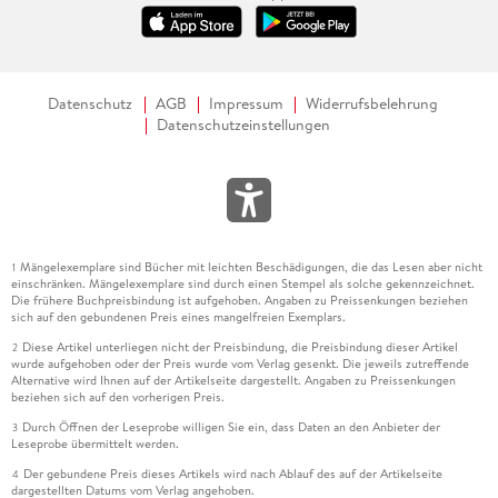
Datenschutz
AGB
Impressum
Widerrufsbelehrung
Datenschutzeinstellungen
Mängelexemplare sind Bücher mit leichten Beschädigungen, die das Lesen aber nicht
1
einschränken. Mängelexemplare sind durch einen Stempel als solche gekennzeichnet.
Die frühere Buchpreisbindung ist aufgehoben. Angaben zu Preissenkungen beziehen
sich auf den gebundenen Preis eines mangelfreien Exemplars.
Diese Artikel unterliegen nicht der Preisbindung, die Preisbindung dieser Artikel
2
wurde aufgehoben oder der Preis wurde vom Verlag gesenkt. Die jeweils zutreffende
Alternative wird Ihnen auf der Artikelseite dargestellt. Angaben zu Preissenkungen
beziehen sich auf den vorherigen Preis.
Durch Öffnen der Leseprobe willigen Sie ein, dass Daten an den Anbieter der
3
Leseprobe übermittelt werden.
Der gebundene Preis dieses Artikels wird nach Ablauf des auf der Artikelseite
4
dargestellten Datums vom Verlag angehoben.