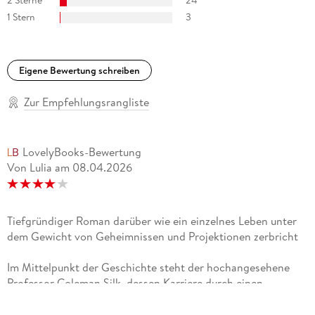
2 Sterne
24
1 Stern
3
Eigene Bewertung schreiben
Zur Empfehlungsrangliste
LovelyBooks-Bewertung
Von Lulia
am
08.04.2026
Tiefgründiger Roman darüber wie ein einzelnes Leben unter
dem Gewicht von Geheimnissen und Projektionen zerbricht
Im Mittelpunkt der Geschichte steht der hochangesehene
Professor Coleman Silk, dessen Karriere durch einen
vermeintlich rassistischen Kommentar zerstört wird wobei
niemand ahnt, dass Coleman selbst Afroamerikaner ist, der