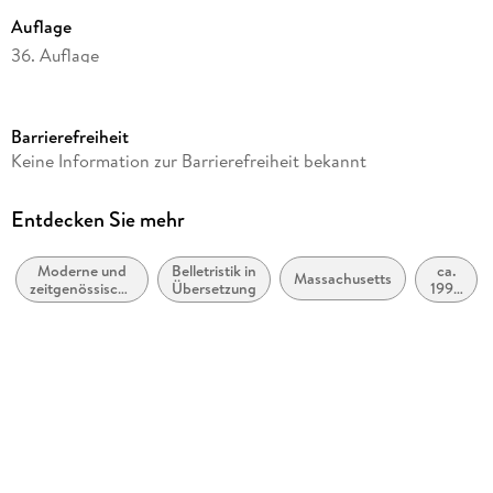
Auflage
36. Auflage
Seitenanzahl
400
Barrierefreiheit
Reihe
Keine Information zur Barrierefreiheit bekannt
Die amerikanische Trilogie
Autor/Autorin
Entdecken Sie mehr
Philip Roth
Moderne und
Belletristik in
ca.
Übersetzung
Massachusetts
zeitgenössische
Übersetzung
1990
Dirk van Gunsteren
Belletristik:
bis
allgemein und
ca.
Verlag/Hersteller
literarisch
1999
Rowohlt Taschenbuch
Originaltitel
The Human Stain
Produktart
kartoniert