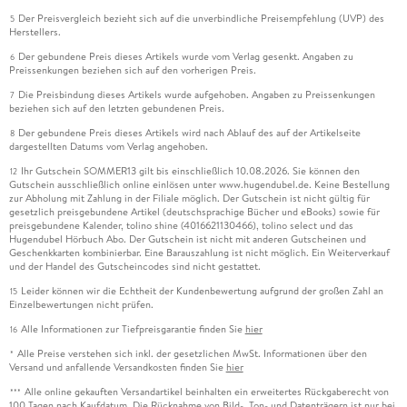
Der Preisvergleich bezieht sich auf die unverbindliche Preisempfehlung (UVP) des
5
Herstellers.
Der gebundene Preis dieses Artikels wurde vom Verlag gesenkt. Angaben zu
6
Preissenkungen beziehen sich auf den vorherigen Preis.
Die Preisbindung dieses Artikels wurde aufgehoben. Angaben zu Preissenkungen
7
beziehen sich auf den letzten gebundenen Preis.
Der gebundene Preis dieses Artikels wird nach Ablauf des auf der Artikelseite
8
dargestellten Datums vom Verlag angehoben.
Ihr Gutschein SOMMER13 gilt bis einschließlich 10.08.2026. Sie können den
12
Gutschein ausschließlich online einlösen unter www.hugendubel.de. Keine Bestellung
zur Abholung mit Zahlung in der Filiale möglich. Der Gutschein ist nicht gültig für
gesetzlich preisgebundene Artikel (deutschsprachige Bücher und eBooks) sowie für
preisgebundene Kalender, tolino shine (4016621130466), tolino select und das
Hugendubel Hörbuch Abo. Der Gutschein ist nicht mit anderen Gutscheinen und
Geschenkkarten kombinierbar. Eine Barauszahlung ist nicht möglich. Ein Weiterverkauf
und der Handel des Gutscheincodes sind nicht gestattet.
Leider können wir die Echtheit der Kundenbewertung aufgrund der großen Zahl an
15
Einzelbewertungen nicht prüfen.
Alle Informationen zur Tiefpreisgarantie finden Sie
hier
16
Alle Preise verstehen sich inkl. der gesetzlichen MwSt. Informationen über den
*
Versand und anfallende Versandkosten finden Sie
hier
Alle online gekauften Versandartikel beinhalten ein erweitertes Rückgaberecht von
***
100 Tagen nach Kaufdatum. Die Rücknahme von Bild-, Ton- und Datenträgern ist nur bei