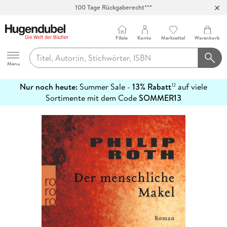
100 Tage Rückgaberecht***
Abholung in über 100 Filialen
Filiale
Konto
Merkzettel
Warenkorb
Hugendubel
Menu
Nur noch heute:
Summer Sale -
13% Rabatt
auf viele
12
mehr
Sortimente mit dem Code
SOMMER13
erfahren