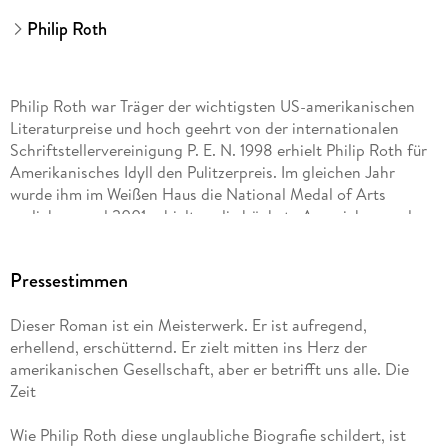
Philip Roth
Philip Roth war Träger der wichtigsten US-amerikanischen
Literaturpreise und hoch geehrt von der internationalen
Schriftstellervereinigung P. E. N. 1998 erhielt Philip Roth für
Amerikanisches Idyll den Pulitzerpreis. Im gleichen Jahr
wurde ihm im Weißen Haus die National Medal of Arts
verliehen, und 2001 erhielt er die höchste Auszeichnung der
American Academy of Arts and Letters, die Gold Medal, mit
der unter anderem John Dos Passos, William Faulkner und
Pressestimmen
Saul Bellow ausgezeichnet worden sind. Er hat zweimal den
National Book Award und den National Book Critics Circle
Dieser Roman ist ein Meisterwerk. Er ist aufregend,
Award erhalten und dreimal den PEN/Faulkner Award und
erhellend, erschütternd. Er zielt mitten ins Herz der
außerdem den PEN/Nabokov Award und den PEN/Saul
amerikanischen Gesellschaft, aber er betrifft uns alle. Die
Bellow Award. 2011 wurde ihm der Man Booker International
Zeit
Prize verliehen. Der 1933 in Newark, New Jersey, geborene
Autor mit europäisch-jüdischem Hintergrund schrieb
Wie Philip Roth diese unglaubliche Biografie schildert, ist
unermüdlich, schonungslos und in drastischer Sprache über