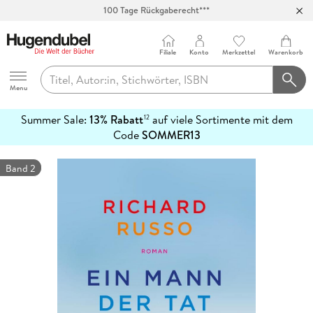
100 Tage Rückgaberecht***
Abholung in über 100 Filialen
Filiale
Konto
Merkzettel
Warenkorb
Hugendubel
Menu
Summer Sale:
13% Rabatt
auf viele Sortimente mit dem
12
mehr
Code
SOMMER13
erfahren
Band 2