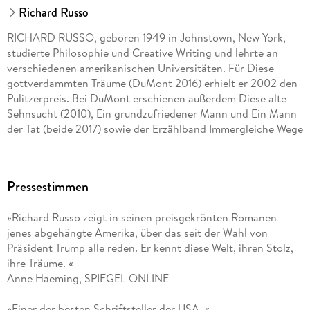
Richard Russo
RICHARD RUSSO, geboren 1949 in Johnstown, New York,
studierte Philosophie und Creative Writing und lehrte an
verschiedenen amerikanischen Universitäten. Für Diese
gottverdammten Träume (DuMont 2016) erhielt er 2002 den
Pulitzerpreis. Bei DuMont erschienen außerdem Diese alte
Sehnsucht (2010), Ein grundzufriedener Mann und Ein Mann
der Tat (beide 2017) sowie der Erzählband Immergleiche Wege
(2018), der SPIEGEL-Bestseller Jenseits der Erwartungen
(2020), Sh*tshow (2020), Mittelalte
Pressestimmen
»Richard Russo zeigt in seinen preisgekrönten Romanen
jenes abgehängte Amerika, über das seit der Wahl von
Präsident Trump alle reden. Er kennt diese Welt, ihren Stolz,
ihre Träume. «
Anne Haeming, SPIEGEL ONLINE
»Einer der besten Schriftsteller der USA. «