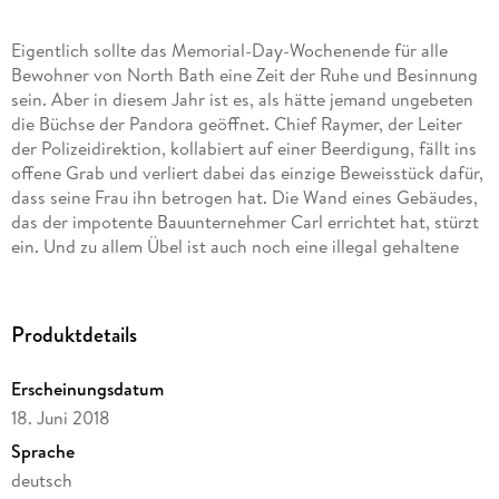
Eigentlich sollte das Memorial-Day-Wochenende für alle
Bewohner von North Bath eine Zeit der Ruhe und Besinnung
sein. Aber in diesem Jahr ist es, als hätte jemand ungebeten
die Büchse der Pandora geöffnet. Chief Raymer, der Leiter
der Polizeidirektion, kollabiert auf einer Beerdigung, fällt ins
offene Grab und verliert dabei das einzige Beweisstück dafür,
dass seine Frau ihn betrogen hat. Die Wand eines Gebäudes,
das der impotente Bauunternehmer Carl errichtet hat, stürzt
ein. Und zu allem Übel ist auch noch eine illegal gehaltene
Giftschlange entwischt und irgendwo unterwegs in den
Straßen der Kleinstadt an der Ostküste. Chief Raymer
schreitet zur Tat, um wieder Ordnung in das verheerende
Produktdetails
Chaos zu bringen. Und um dem Mann auf die Schliche zu
kommen, der ihn gehörnt hat. Aber auch die anderen
Erscheinungsdatum
Bewohner der Stadt müssen an diesem Wochenende Farbe
18. Juni 2018
bekennen . . . 'Ein Mann der Tat' zieht uns hinein in die Leben
der Menschen von North Bath. Dieser bis ins letzte Detail
Sprache
liebevoll ausgestaltete, kluge und unterhaltende Roman
deutsch
unterstreicht ein weiteres Mal, dass Richard Russo zu den