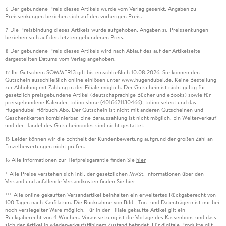
Der gebundene Preis dieses Artikels wurde vom Verlag gesenkt. Angaben zu
6
Preissenkungen beziehen sich auf den vorherigen Preis.
Die Preisbindung dieses Artikels wurde aufgehoben. Angaben zu Preissenkungen
7
beziehen sich auf den letzten gebundenen Preis.
Der gebundene Preis dieses Artikels wird nach Ablauf des auf der Artikelseite
8
dargestellten Datums vom Verlag angehoben.
Ihr Gutschein SOMMER13 gilt bis einschließlich 10.08.2026. Sie können den
12
Gutschein ausschließlich online einlösen unter www.hugendubel.de. Keine Bestellung
zur Abholung mit Zahlung in der Filiale möglich. Der Gutschein ist nicht gültig für
gesetzlich preisgebundene Artikel (deutschsprachige Bücher und eBooks) sowie für
preisgebundene Kalender, tolino shine (4016621130466), tolino select und das
Hugendubel Hörbuch Abo. Der Gutschein ist nicht mit anderen Gutscheinen und
Geschenkkarten kombinierbar. Eine Barauszahlung ist nicht möglich. Ein Weiterverkauf
und der Handel des Gutscheincodes sind nicht gestattet.
Leider können wir die Echtheit der Kundenbewertung aufgrund der großen Zahl an
15
Einzelbewertungen nicht prüfen.
Alle Informationen zur Tiefpreisgarantie finden Sie
hier
16
Alle Preise verstehen sich inkl. der gesetzlichen MwSt. Informationen über den
*
Versand und anfallende Versandkosten finden Sie
hier
Alle online gekauften Versandartikel beinhalten ein erweitertes Rückgaberecht von
***
100 Tagen nach Kaufdatum. Die Rücknahme von Bild-, Ton- und Datenträgern ist nur bei
noch versiegelter Ware möglich. Für in der Filiale gekaufte Artikel gilt ein
Rückgaberecht von 4 Wochen. Voraussetzung ist die Vorlage des Kassenbons und dass
sich der Artikel in wiederverkaufsfähigem Zustand befindet. Für digitale Produkte gilt