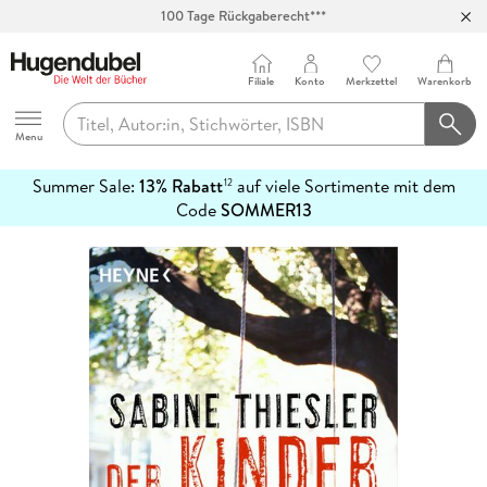
100 Tage Rückgaberecht***
Abholung in über 100 Filialen
Filiale
Konto
Merkzettel
Warenkorb
Hugendubel
Menu
Summer Sale:
13% Rabatt
auf viele Sortimente mit dem
12
mehr
Code
SOMMER13
erfahren