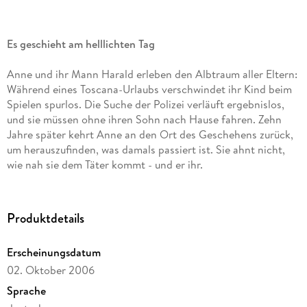
Es geschieht am helllichten Tag
Anne und ihr Mann Harald erleben den Albtraum aller Eltern:
Während eines Toscana-Urlaubs verschwindet ihr Kind beim
Spielen spurlos. Die Suche der Polizei verläuft ergebnislos,
und sie müssen ohne ihren Sohn nach Hause fahren. Zehn
Jahre später kehrt Anne an den Ort des Geschehens zurück,
um herauszufinden, was damals passiert ist. Sie ahnt nicht,
wie nah sie dem Täter kommt - und er ihr.
Ein Roman, der einem zuweilen den Hals abschnürt, so
schrecklich realistisch ist die Geschichte.
Produktdetails
Erscheinungsdatum
02. Oktober 2006
Sprache