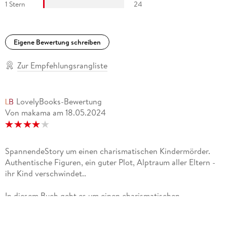
1 Stern
24
Eigene Bewertung schreiben
Zur Empfehlungsrangliste
LovelyBooks-Bewertung
Von makama
am
18.05.2024
SpannendeStory um einen charismatischen Kindermörder.
Authentische Figuren, ein guter Plot, Alptraum aller Eltern -
ihr Kind verschwindet..
In diesem Buch geht es um einen charismatischen
Kindermörder ---- in Abstand von einigen Jahren werden in
Deutschland 3 kleine Jungen ermordet ---- dann ist Ruhe -