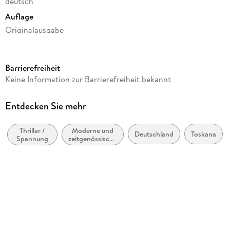
deutsch
Auflage
Originalausgabe
Seitenanzahl
544
Barrierefreiheit
Autor/Autorin
Keine Information zur Barrierefreiheit bekannt
Sabine Thiesler
Verlag/Hersteller
Entdecken Sie mehr
Heyne Taschenbuch
Thriller /
Moderne und
Gewicht
Deutschland
Toskana
Spannung
zeitgenössische
440 g
Belletristik:
allgemein und
Größe (L/B/H)
literarisch
188/119/39 mm
ISBN
9783453024540
Herstelleradresse