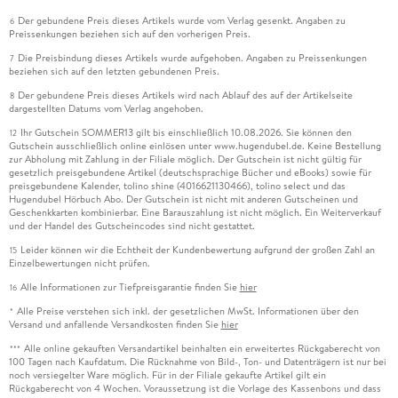
Der gebundene Preis dieses Artikels wurde vom Verlag gesenkt. Angaben zu
6
Preissenkungen beziehen sich auf den vorherigen Preis.
Die Preisbindung dieses Artikels wurde aufgehoben. Angaben zu Preissenkungen
7
beziehen sich auf den letzten gebundenen Preis.
Der gebundene Preis dieses Artikels wird nach Ablauf des auf der Artikelseite
8
dargestellten Datums vom Verlag angehoben.
Ihr Gutschein SOMMER13 gilt bis einschließlich 10.08.2026. Sie können den
12
Gutschein ausschließlich online einlösen unter www.hugendubel.de. Keine Bestellung
zur Abholung mit Zahlung in der Filiale möglich. Der Gutschein ist nicht gültig für
gesetzlich preisgebundene Artikel (deutschsprachige Bücher und eBooks) sowie für
preisgebundene Kalender, tolino shine (4016621130466), tolino select und das
Hugendubel Hörbuch Abo. Der Gutschein ist nicht mit anderen Gutscheinen und
Geschenkkarten kombinierbar. Eine Barauszahlung ist nicht möglich. Ein Weiterverkauf
und der Handel des Gutscheincodes sind nicht gestattet.
Leider können wir die Echtheit der Kundenbewertung aufgrund der großen Zahl an
15
Einzelbewertungen nicht prüfen.
Alle Informationen zur Tiefpreisgarantie finden Sie
hier
16
Alle Preise verstehen sich inkl. der gesetzlichen MwSt. Informationen über den
*
Versand und anfallende Versandkosten finden Sie
hier
Alle online gekauften Versandartikel beinhalten ein erweitertes Rückgaberecht von
***
100 Tagen nach Kaufdatum. Die Rücknahme von Bild-, Ton- und Datenträgern ist nur bei
noch versiegelter Ware möglich. Für in der Filiale gekaufte Artikel gilt ein
Rückgaberecht von 4 Wochen. Voraussetzung ist die Vorlage des Kassenbons und dass