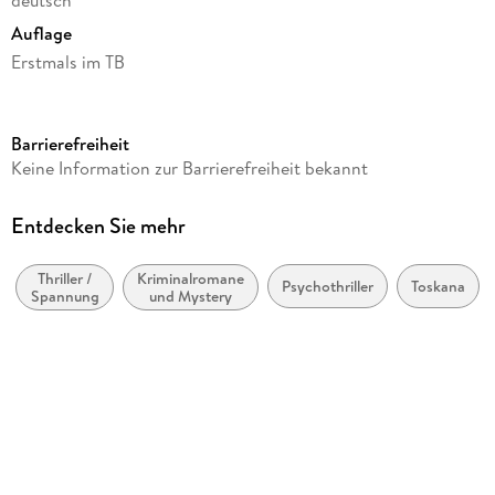
Auflage
Erstmals im TB
Seitenanzahl
463
Barrierefreiheit
Autor/Autorin
Keine Information zur Barrierefreiheit bekannt
Sabine Thiesler
Verlag/Hersteller
Entdecken Sie mehr
Heyne Taschenbuch
Thriller /
Kriminalromane
Gewicht
Psychothriller
Toskana
Spannung
und Mystery
385 g
Größe (L/B/H)
188/120/38 mm
ISBN
9783453435254
Herstelleradresse
Penguin Random House Verlagsgruppe GmbH, Neumarkter