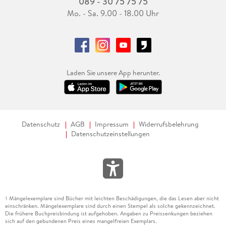
089 - 30 75 75 75
Mo. - Sa. 9.00 - 18.00 Uhr
Laden Sie unsere App herunter.
Datenschutz
AGB
Impressum
Widerrufsbelehrung
Datenschutzeinstellungen
Mängelexemplare sind Bücher mit leichten Beschädigungen, die das Lesen aber nicht
1
einschränken. Mängelexemplare sind durch einen Stempel als solche gekennzeichnet.
Die frühere Buchpreisbindung ist aufgehoben. Angaben zu Preissenkungen beziehen
sich auf den gebundenen Preis eines mangelfreien Exemplars.