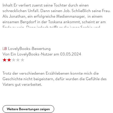
Inhalt Er verliert zuerst seine Tochter durch einen
schrecklichen Unfall. Dann seinen Job. Schließlich seine Frau.
Als Jonathan, ein erfolgreiche Medienmanager, in einem
einsamen Bergdorf in der Toskana ankommt, scheint er am
Ende zu sein. Dann jedoch trifft er die junge Sophia und
beginnt ein neues Leben mit ihr - bis ihn die Vergangenheit
einholt. Aus Rache wird er zum Mörder. Aber das ist erst der
Anfang ...Fazit Mir gefallen sehr gut die verschiedenen
LovelyBooks-Bewertung
Erzählperspektiven.
Von Ein LovelyBooks-Nutzer
am
03.05.2024
Trotz der verschiedenen Erzählebenen konnte mich die
Geschichte nicht beigeistern, dafür wurden die Gefühle des
Vaters gut verarbeitet.
Weitere Bewertungen zeigen