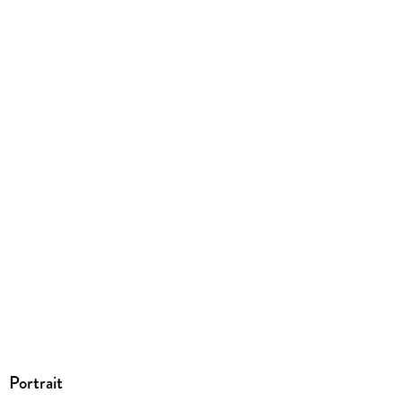
Straße 28, 81673 München,
produktsicherheit@penguinrandomhouse.de
Portrait