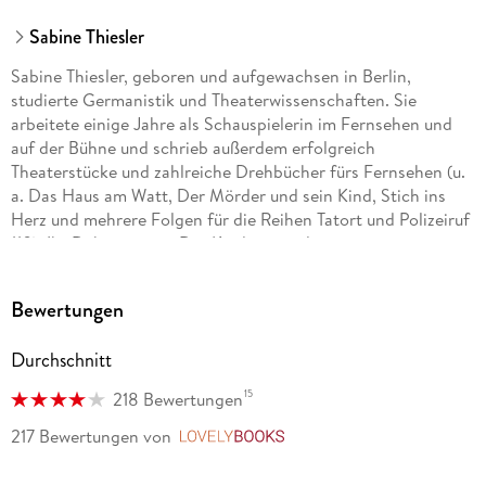
Sabine Thiesler
Sabine Thiesler, geboren und aufgewachsen in Berlin,
studierte Germanistik und Theaterwissenschaften. Sie
arbeitete einige Jahre als Schauspielerin im Fernsehen und
auf der Bühne und schrieb außerdem erfolgreich
Theaterstücke und zahlreiche Drehbücher fürs Fernsehen (u.
a. Das Haus am Watt, Der Mörder und sein Kind, Stich ins
Herz und mehrere Folgen für die Reihen Tatort und Polizeiruf
110). Ihr Debütroman »Der Kindersammler« war ein
sensationeller Erfolg, und auch all ihre weiteren Thriller
standen auf der Bestsellerliste.
Bewertungen
Durchschnitt
15
218 Bewertungen
217 Bewertungen
von
LovelyBooks