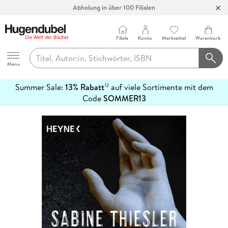
Abholung in über 100 Filialen
Filiale
Konto
Merkzettel
Warenkorb
Hugendubel
Menu
Summer Sale:
13% Rabatt
auf viele Sortimente mit dem
12
mehr
Code
SOMMER13
erfahren