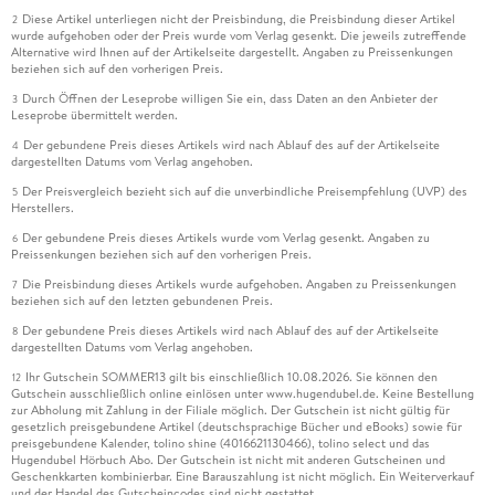
Diese Artikel unterliegen nicht der Preisbindung, die Preisbindung dieser Artikel
2
wurde aufgehoben oder der Preis wurde vom Verlag gesenkt. Die jeweils zutreffende
Alternative wird Ihnen auf der Artikelseite dargestellt. Angaben zu Preissenkungen
beziehen sich auf den vorherigen Preis.
Durch Öffnen der Leseprobe willigen Sie ein, dass Daten an den Anbieter der
3
Leseprobe übermittelt werden.
Der gebundene Preis dieses Artikels wird nach Ablauf des auf der Artikelseite
4
dargestellten Datums vom Verlag angehoben.
Der Preisvergleich bezieht sich auf die unverbindliche Preisempfehlung (UVP) des
5
Herstellers.
Der gebundene Preis dieses Artikels wurde vom Verlag gesenkt. Angaben zu
6
Preissenkungen beziehen sich auf den vorherigen Preis.
Die Preisbindung dieses Artikels wurde aufgehoben. Angaben zu Preissenkungen
7
beziehen sich auf den letzten gebundenen Preis.
Der gebundene Preis dieses Artikels wird nach Ablauf des auf der Artikelseite
8
dargestellten Datums vom Verlag angehoben.
Ihr Gutschein SOMMER13 gilt bis einschließlich 10.08.2026. Sie können den
12
Gutschein ausschließlich online einlösen unter www.hugendubel.de. Keine Bestellung
zur Abholung mit Zahlung in der Filiale möglich. Der Gutschein ist nicht gültig für
gesetzlich preisgebundene Artikel (deutschsprachige Bücher und eBooks) sowie für
preisgebundene Kalender, tolino shine (4016621130466), tolino select und das
Hugendubel Hörbuch Abo. Der Gutschein ist nicht mit anderen Gutscheinen und
Geschenkkarten kombinierbar. Eine Barauszahlung ist nicht möglich. Ein Weiterverkauf
und der Handel des Gutscheincodes sind nicht gestattet.