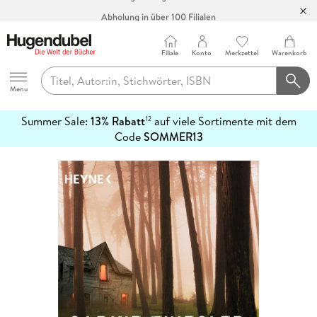
Abholung in über 100 Filialen
Filiale
Konto
Merkzettel
Warenkorb
Hugendubel
Menu
Summer Sale:
13% Rabatt
auf viele Sortimente mit dem
12
mehr
Code
SOMMER13
erfahren