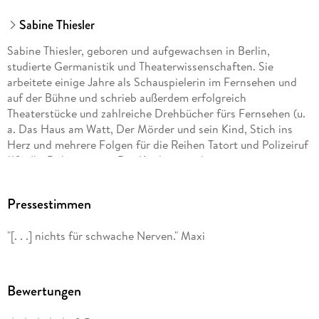
Sabine Thiesler
Sabine Thiesler, geboren und aufgewachsen in Berlin,
studierte Germanistik und Theaterwissenschaften. Sie
arbeitete einige Jahre als Schauspielerin im Fernsehen und
auf der Bühne und schrieb außerdem erfolgreich
Theaterstücke und zahlreiche Drehbücher fürs Fernsehen (u.
a. Das Haus am Watt, Der Mörder und sein Kind, Stich ins
Herz und mehrere Folgen für die Reihen Tatort und Polizeiruf
110). Ihr Debütroman »Der Kindersammler« war ein
sensationeller Erfolg, und auch all ihre weiteren Thriller
standen auf der Bestsellerliste.
Pressestimmen
"[. . .] nichts für schwache Nerven." Maxi
Bewertungen