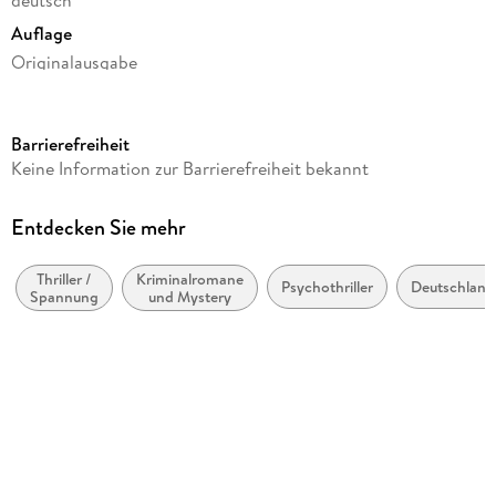
deutsch
Auflage
Originalausgabe
Seitenanzahl
576
Barrierefreiheit
Autor/Autorin
Keine Information zur Barrierefreiheit bekannt
Sabine Thiesler
Verlag/Hersteller
Entdecken Sie mehr
Heyne Taschenbuch
Thriller /
Kriminalromane
Produktart
Psychothriller
Deutschland
Spannung
und Mystery
kartoniert
Gewicht
404 g
Größe (L/B/H)
185/118/40 mm
ISBN