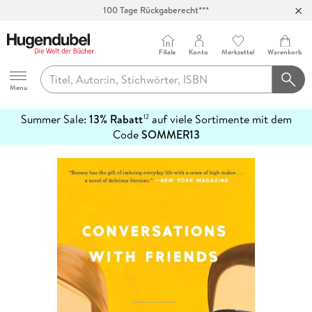
100 Tage Rückgaberecht***
Abholung in über 100 Filialen
Filiale
Konto
Merkzettel
Warenkorb
Hugendubel
Menu
Summer Sale:
13% Rabatt
auf viele Sortimente mit dem
12
mehr
Code
SOMMER13
erfahren