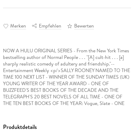
Merken
Empfehlen
Bewerten
NOW A HULU ORIGINAL SERIES - From the New York Times
bestselling author of Normal People . . . "[A] cult-hit . . . [a]
sharply realistic comedy of adultery and friendship."--
Entertainment Weekly <p/>SALLY ROONEY NAMED TO THE
TIME 100 NEXT LIST - WINNER OF THE SUNDAY TIMES (UK)
YOUNG WRITER OF THE YEAR AWARD - ONE OF
BUZZFEED'S BEST BOOKS OF THE DECADE AND THE
TELEGRAPH'S 20 BEST NOVELS OF ALL TIME - ONE OF
THE TEN BEST BOOKS OF THE YEAR: Vogue, Slate - ONE
OF THE BEST BOOKS OF THE YEAR: Elle <p/>Frances is a
coolheaded and darkly observant young woman, vaguely
pursuing a career in writing while studying in Dublin. Her
Produktdetails
best friend is the beautiful and endlessly self-possessed