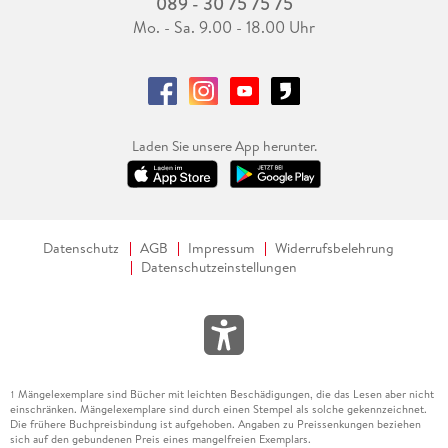
089 - 30 75 75 75
Mo. - Sa. 9.00 - 18.00 Uhr
Laden Sie unsere App herunter.
Datenschutz
AGB
Impressum
Widerrufsbelehrung
Datenschutzeinstellungen
Mängelexemplare sind Bücher mit leichten Beschädigungen, die das Lesen aber nicht
1
einschränken. Mängelexemplare sind durch einen Stempel als solche gekennzeichnet.
Die frühere Buchpreisbindung ist aufgehoben. Angaben zu Preissenkungen beziehen
sich auf den gebundenen Preis eines mangelfreien Exemplars.