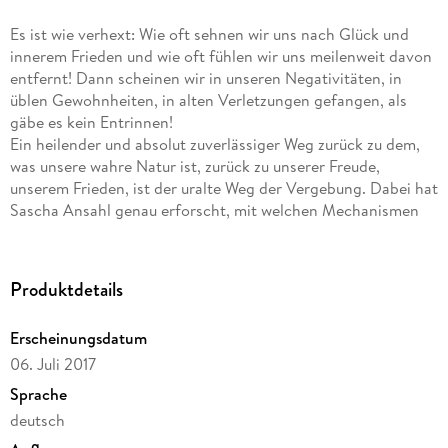
Es ist wie verhext: Wie oft sehnen wir uns nach Glück und
innerem Frieden und wie oft fühlen wir uns meilenweit davon
entfernt! Dann scheinen wir in unseren Negativitäten, in
üblen Gewohnheiten, in alten Verletzungen gefangen, als
gäbe es kein Entrinnen!
Ein heilender und absolut zuverlässiger Weg zurück zu dem,
was unsere wahre Natur ist, zurück zu unserer Freude,
unserem Frieden, ist der uralte Weg der Vergebung. Dabei hat
Sascha Ansahl genau erforscht, mit welchen Mechanismen
wir uns paradoxerweise oft selbst daran hindern, das zu
leben, wonach unser Herz sich wirklich sehnt.
Anhand vieler Beispiele aus der Arbeit mit seinen Klienten
Produktdetails
zeigt der Autor, wie wir den Weg zurück zu uns selbst
wiederfinden können: zurück in unsere innewohnende
Erscheinungsdatum
Freiheit, in unseren inneren Frieden in das Leben - zu Gott.
06. Juli 2017
Sprache
deutsch