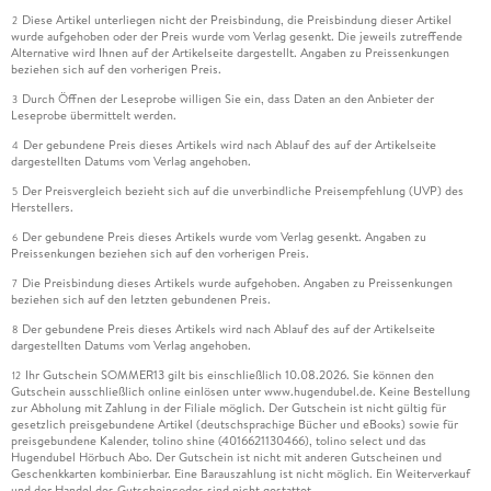
Diese Artikel unterliegen nicht der Preisbindung, die Preisbindung dieser Artikel
2
wurde aufgehoben oder der Preis wurde vom Verlag gesenkt. Die jeweils zutreffende
Alternative wird Ihnen auf der Artikelseite dargestellt. Angaben zu Preissenkungen
beziehen sich auf den vorherigen Preis.
Durch Öffnen der Leseprobe willigen Sie ein, dass Daten an den Anbieter der
3
Leseprobe übermittelt werden.
Der gebundene Preis dieses Artikels wird nach Ablauf des auf der Artikelseite
4
dargestellten Datums vom Verlag angehoben.
Der Preisvergleich bezieht sich auf die unverbindliche Preisempfehlung (UVP) des
5
Herstellers.
Der gebundene Preis dieses Artikels wurde vom Verlag gesenkt. Angaben zu
6
Preissenkungen beziehen sich auf den vorherigen Preis.
Die Preisbindung dieses Artikels wurde aufgehoben. Angaben zu Preissenkungen
7
beziehen sich auf den letzten gebundenen Preis.
Der gebundene Preis dieses Artikels wird nach Ablauf des auf der Artikelseite
8
dargestellten Datums vom Verlag angehoben.
Ihr Gutschein SOMMER13 gilt bis einschließlich 10.08.2026. Sie können den
12
Gutschein ausschließlich online einlösen unter www.hugendubel.de. Keine Bestellung
zur Abholung mit Zahlung in der Filiale möglich. Der Gutschein ist nicht gültig für
gesetzlich preisgebundene Artikel (deutschsprachige Bücher und eBooks) sowie für
preisgebundene Kalender, tolino shine (4016621130466), tolino select und das
Hugendubel Hörbuch Abo. Der Gutschein ist nicht mit anderen Gutscheinen und
Geschenkkarten kombinierbar. Eine Barauszahlung ist nicht möglich. Ein Weiterverkauf
und der Handel des Gutscheincodes sind nicht gestattet.