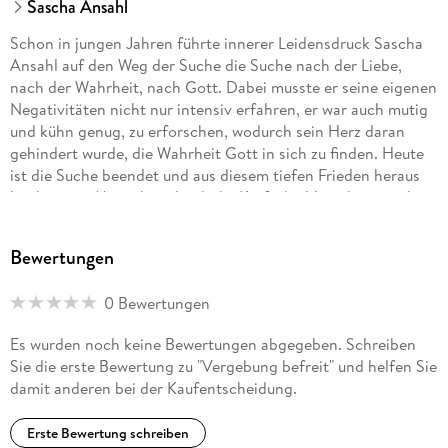
Sascha Ansahl
Schon in jungen Jahren führte innerer Leidensdruck Sascha
Ansahl auf den Weg der Suche die Suche nach der Liebe,
nach der Wahrheit, nach Gott. Dabei musste er seine eigenen
Negativitäten nicht nur intensiv erfahren, er war auch mutig
und kühn genug, zu erforschen, wodurch sein Herz daran
gehindert wurde, die Wahrheit Gott in sich zu finden. Heute
ist die Suche beendet und aus diesem tiefen Frieden heraus
begleitet er Menschen durch die Kraft der Vergebung mehr
Klarheit, Freiheit und Frieden zu erlangen. Sascha Ansahl
arbeitet als spiritueller Lehrer im europäischen Raum. Er ist
Bewertungen
verheiratet, hat zwei Kinder und lebt in Landsberg am Lech.
0 Bewertungen
Es wurden noch keine Bewertungen abgegeben. Schreiben
Sie die erste Bewertung zu "Vergebung befreit" und helfen Sie
damit anderen bei der Kaufentscheidung.
Erste Bewertung schreiben