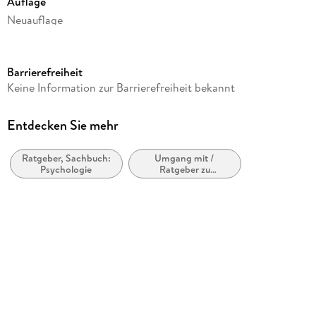
Auflage
Neuauflage
Seitenanzahl
230
Barrierefreiheit
Autor/Autorin
Keine Information zur Barrierefreiheit bekannt
Sascha Ansahl
Verlag/Hersteller
Entdecken Sie mehr
Reichel Verlag
Ratgeber, Sachbuch:
Umgang mit /
Produktart
Psychologie
Ratgeber zu
kartoniert
persönlichen, sozialen
und gesundheitlichen
Abbildungen
Themen
47 Abb.
Gewicht
302 g
Größe (L/B/H)
200/139/17 mm