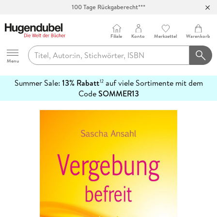
100 Tage Rückgaberecht***
Abholung in über 100 Filialen
Filiale
Konto
Merkzettel
Warenkorb
Hugendubel
Menu
Summer Sale:
13% Rabatt
auf viele Sortimente mit dem
12
mehr
Code
SOMMER13
erfahren