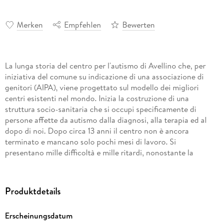
Merken
Empfehlen
Bewerten
La lunga storia del centro per l'autismo di Avellino che, per
iniziativa del comune su indicazione di una associazione di
genitori (AIPA), viene progettato sul modello dei migliori
centri esistenti nel mondo. Inizia la costruzione di una
struttura socio-sanitaria che si occupi specificamente di
persone affette da autismo dalla diagnosi, alla terapia ed al
dopo di noi. Dopo circa 13 anni il centro non è ancora
terminato e mancano solo pochi mesi di lavoro. Si
presentano mille difficoltà e mille ritardi, nonostante la
presenza di fondi dedicati in regione Campania. Il racconto
s'impregna di misteri. La storia di una associazione di genitori
che combattono una battaglia di civiltà per i loro figli e
Produktdetails
portano avanti tante iniziative, seguendo le linee guida
nazionali e internazionali sull'autismo, cercando di offrire ai
Erscheinungsdatum
loro figli tutto quello che è necessario. La storia di un