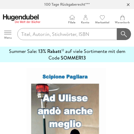
100 Tage Rückgaberecht***
Abholung in über 100 Filialen
Filiale
Konto
Merkzettel
Warenkorb
Hugendubel
Menu
Summer Sale:
13% Rabatt
auf viele Sortimente mit dem
12
mehr
Code
SOMMER13
erfahren