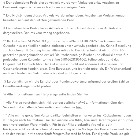
Der gebundene Preis dieses Artikels wurde vom Verlag gesenkt. Angaben zu
6
Preissenkungen beziehen sich auf den vorherigen Preis.
Die Preisbindung dieses Artikels wurde aufgehoben. Angaben zu Preissenkungen
7
beziehen sich auf den letzten gebundenen Preis.
Der gebundene Preis dieses Artikels wird nach Ablauf des auf der Artikelseite
8
dargestellten Datums vom Verlag angehoben.
Ihr Gutschein SOMMER13 gilt bis einschließlich 10.08.2026. Sie können den
12
Gutschein ausschließlich online einlösen unter www.hugendubel.de. Keine Bestellung
zur Abholung mit Zahlung in der Filiale möglich. Der Gutschein ist nicht gültig für
gesetzlich preisgebundene Artikel (deutschsprachige Bücher und eBooks) sowie für
preisgebundene Kalender, tolino shine (4016621130466), tolino select und das
Hugendubel Hörbuch Abo. Der Gutschein ist nicht mit anderen Gutscheinen und
Geschenkkarten kombinierbar. Eine Barauszahlung ist nicht möglich. Ein Weiterverkauf
und der Handel des Gutscheincodes sind nicht gestattet.
Leider können wir die Echtheit der Kundenbewertung aufgrund der großen Zahl an
15
Einzelbewertungen nicht prüfen.
Alle Informationen zur Tiefpreisgarantie finden Sie
hier
16
Alle Preise verstehen sich inkl. der gesetzlichen MwSt. Informationen über den
*
Versand und anfallende Versandkosten finden Sie
hier
Alle online gekauften Versandartikel beinhalten ein erweitertes Rückgaberecht von
***
100 Tagen nach Kaufdatum. Die Rücknahme von Bild-, Ton- und Datenträgern ist nur bei
noch versiegelter Ware möglich. Für in der Filiale gekaufte Artikel gilt ein
Rückgaberecht von 4 Wochen. Voraussetzung ist die Vorlage des Kassenbons und dass
sich der Artikel in wiederverkaufsfähigem Zustand befindet. Für digitale Produkte gilt