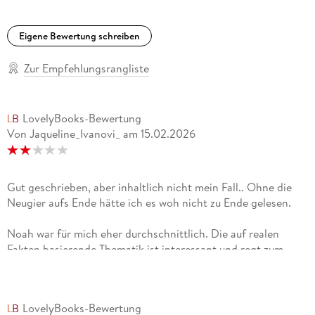
Eigene Bewertung schreiben
Zur Empfehlungsrangliste
LovelyBooks-Bewertung
Von Jaqueline_Ivanovi_
am
15.02.2026
Gut geschrieben, aber inhaltlich nicht mein Fall.. Ohne die
Neugier aufs Ende hätte ich es woh nicht zu Ende gelesen.
Noah war für mich eher durchschnittlich. Die auf realen
Fakten basierende Thematik ist interessant und regt zum
Nachdenken an. trotzdem hätte ich das Buch vermutlich
nicht gelesen. wenn mir das Thema vorher bewusst gewesen
wäre Der Schreibstil ist gut und flüssig, aber wirklich
LovelyBooks-Bewertung
interessiert hat es mich leider nicht... Ich habe hauptsächlich