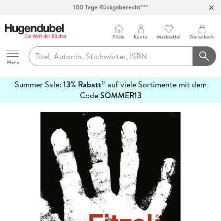
100 Tage Rückgaberecht***
Abholung in über 100 Filialen
Filiale
Konto
Merkzettel
Warenkorb
Hugendubel
Menu
Summer Sale:
13% Rabatt
auf viele Sortimente mit dem
12
mehr
Code
SOMMER13
erfahren