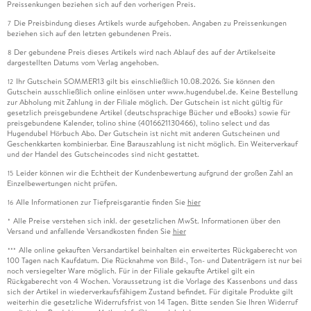
Preissenkungen beziehen sich auf den vorherigen Preis.
Die Preisbindung dieses Artikels wurde aufgehoben. Angaben zu Preissenkungen
7
beziehen sich auf den letzten gebundenen Preis.
Der gebundene Preis dieses Artikels wird nach Ablauf des auf der Artikelseite
8
dargestellten Datums vom Verlag angehoben.
Ihr Gutschein SOMMER13 gilt bis einschließlich 10.08.2026. Sie können den
12
Gutschein ausschließlich online einlösen unter www.hugendubel.de. Keine Bestellung
zur Abholung mit Zahlung in der Filiale möglich. Der Gutschein ist nicht gültig für
gesetzlich preisgebundene Artikel (deutschsprachige Bücher und eBooks) sowie für
preisgebundene Kalender, tolino shine (4016621130466), tolino select und das
Hugendubel Hörbuch Abo. Der Gutschein ist nicht mit anderen Gutscheinen und
Geschenkkarten kombinierbar. Eine Barauszahlung ist nicht möglich. Ein Weiterverkauf
und der Handel des Gutscheincodes sind nicht gestattet.
Leider können wir die Echtheit der Kundenbewertung aufgrund der großen Zahl an
15
Einzelbewertungen nicht prüfen.
Alle Informationen zur Tiefpreisgarantie finden Sie
hier
16
Alle Preise verstehen sich inkl. der gesetzlichen MwSt. Informationen über den
*
Versand und anfallende Versandkosten finden Sie
hier
Alle online gekauften Versandartikel beinhalten ein erweitertes Rückgaberecht von
***
100 Tagen nach Kaufdatum. Die Rücknahme von Bild-, Ton- und Datenträgern ist nur bei
noch versiegelter Ware möglich. Für in der Filiale gekaufte Artikel gilt ein
Rückgaberecht von 4 Wochen. Voraussetzung ist die Vorlage des Kassenbons und dass
sich der Artikel in wiederverkaufsfähigem Zustand befindet. Für digitale Produkte gilt
weiterhin die gesetzliche Widerrufsfrist von 14 Tagen. Bitte senden Sie Ihren Widerruf