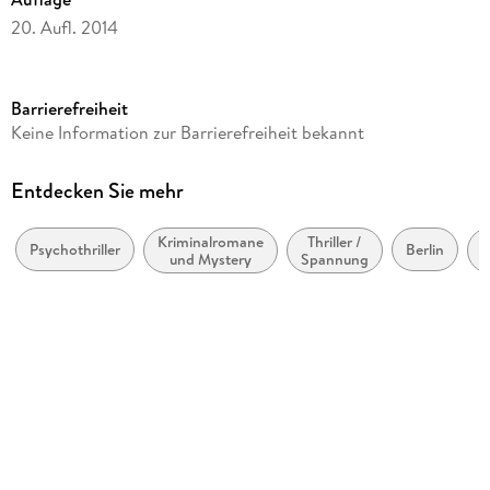
20. Aufl. 2014
Seitenanzahl
560
Barrierefreiheit
Reihe
Keine Information zur Barrierefreiheit bekannt
Bastei Lübbe Taschenbücher
Autor/Autorin
Entdecken Sie mehr
Sebastian Fitzek
Kriminalromane
Thriller /
E
Verlag/Hersteller
Psychothriller
Berlin
und Mystery
Spannung
Lübbe
J
Originaltitel
Projekt Noah
Originalsprache
deutsch
Produktart
kartoniert
Gewicht