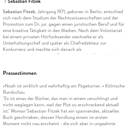
Sebastian Fitzek
Sebastian Fitzek
, Jahrgang 1971, geboren in Berlin, entschied
sich nach dem Studium der Rechtswissenschaften und der
Promotion zum Dr. jur. gegen einen juristischen Beruf und für
eine kreative Tätigkeit in den Medien. Nach dem Volontariat
bei einem privaten Hörfunksender wechselte er als
Unterhaltungschef und später als Chefredakteur zur
Konkurrenz und machte sich danach als
Unternehmensberater und Formatentwickler für zahlreiche
Medienunternehmen in Europa selbständig. Er lebt in Berlin,
wo er derzeit in der Programmdirektion eines großen
Pressestimmen
"Mit so einem großem Erfolg hätte ich nie gerechnet"
, sagt
»Noah ist wirklich und wahrhaftig ein Pageturner. « Kölnische
Fitzek zu BILD.
"Die Resonanz auf das Buch ist unglaublich.
Rundschau
Jeden Tag bekomme ich seitenlange Leserpost."
"Es ist eines der Bücher, das man in einem verschlingt und
nicht weglegen kann, weil der Plot so erschreckend aktuell
ist." Woman"Sebastian Fitzek hat ein spannendes, aktuelles
Buch geschrieben, dessen Handlung einem im ersten
Moment nicht neu erscheint - die sich aber in ungeahnte