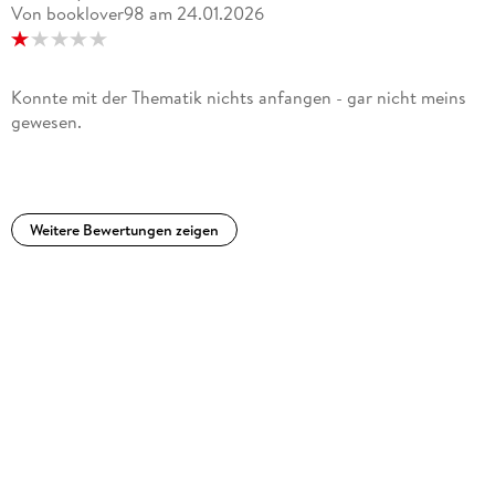
Von booklover98
am
24.01.2026
weitergelesen, um das Ende zu erfahren.
Konnte mit der Thematik nichts anfangen - gar nicht meins
gewesen.
Weitere Bewertungen zeigen