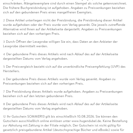
einschränken. Mängelexemplare sind durch einen Stempel als solche gekennzeichnet.
Die frühere Buchpreisbindung ist aufgehoben. Angaben zu Preissenkungen beziehen
sich auf den gebundenen Preis eines mangelfreien Exemplars.
Diese Artikel unterliegen nicht der Preisbindung, die Preisbindung dieser Artikel
2
wurde aufgehoben oder der Preis wurde vom Verlag gesenkt. Die jeweils zutreffende
Alternative wird Ihnen auf der Artikelseite dargestellt. Angaben zu Preissenkungen
beziehen sich auf den vorherigen Preis.
Durch Öffnen der Leseprobe willigen Sie ein, dass Daten an den Anbieter der
3
Leseprobe übermittelt werden.
Der gebundene Preis dieses Artikels wird nach Ablauf des auf der Artikelseite
4
dargestellten Datums vom Verlag angehoben.
Der Preisvergleich bezieht sich auf die unverbindliche Preisempfehlung (UVP) des
5
Herstellers.
Der gebundene Preis dieses Artikels wurde vom Verlag gesenkt. Angaben zu
6
Preissenkungen beziehen sich auf den vorherigen Preis.
Die Preisbindung dieses Artikels wurde aufgehoben. Angaben zu Preissenkungen
7
beziehen sich auf den letzten gebundenen Preis.
Der gebundene Preis dieses Artikels wird nach Ablauf des auf der Artikelseite
8
dargestellten Datums vom Verlag angehoben.
Ihr Gutschein SOMMER13 gilt bis einschließlich 10.08.2026. Sie können den
12
Gutschein ausschließlich online einlösen unter www.hugendubel.de. Keine Bestellung
zur Abholung mit Zahlung in der Filiale möglich. Der Gutschein ist nicht gültig für
gesetzlich preisgebundene Artikel (deutschsprachige Bücher und eBooks) sowie für