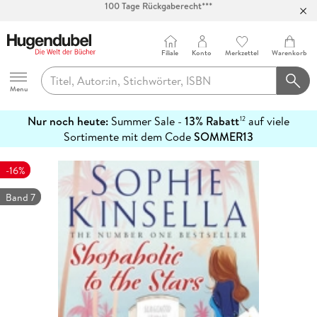
Abholung in über 100 Filialen
Filiale
Konto
Merkzettel
Warenkorb
Hugendubel
Menu
Nur noch heute:
Summer Sale -
13% Rabatt
auf viele
12
mehr
Sortimente mit dem Code
SOMMER13
erfahren
-16%
Band 7