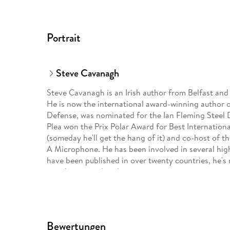
Portrait
Steve Cavanagh
Steve Cavanagh is an Irish author from Belfast and 
He is now the international award-winning author o
Defense, was nominated for the Ian Fleming Steel D
Plea won the Prix Polar Award for Best International
(someday he'll get the hang of it) and co-host of 
A Microphone. He has been involved in several high-
have been published in over twenty countries, he's 
time he is mostly asleep.
Bewertungen