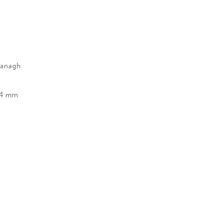
vanagh
24 mm