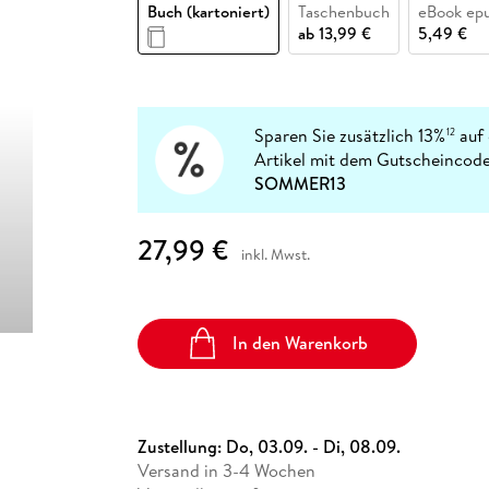
Fremdsprachige Bücher
Buch (kartoniert)
Taschenbuch
eBook ep
n Lernhilfen
 Jugendbücher
eiber
Hörbuch Downloads im Bundle
cher
 Vergleich
 Puzzlezubehör
Lernen
New Adult
STABILO
ab
13,99 €
5,49 €
Taschenbücher
hilfen
hriller
 Backen
er
lender
Ratgeber
op
hriller
Romance
Sachbücher
Sparen Sie zusätzlich 13%
auf 
12
precher:innen
Artikel mit dem Gutscheincode
Science Fiction
SOMMER13
Fremdsprachige Bücher
27,99 €
inkl. Mwst.
In den Warenkorb
Zustellung:
Do, 03.09. - Di, 08.09.
Versand in 3-4 Wochen