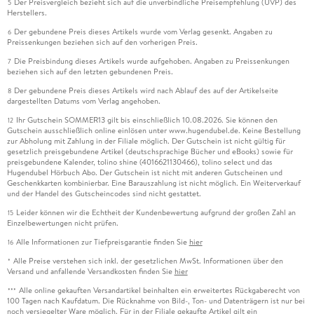
Der Preisvergleich bezieht sich auf die unverbindliche Preisempfehlung (UVP) des
5
Herstellers.
Der gebundene Preis dieses Artikels wurde vom Verlag gesenkt. Angaben zu
6
Preissenkungen beziehen sich auf den vorherigen Preis.
Die Preisbindung dieses Artikels wurde aufgehoben. Angaben zu Preissenkungen
7
beziehen sich auf den letzten gebundenen Preis.
Der gebundene Preis dieses Artikels wird nach Ablauf des auf der Artikelseite
8
dargestellten Datums vom Verlag angehoben.
Ihr Gutschein SOMMER13 gilt bis einschließlich 10.08.2026. Sie können den
12
Gutschein ausschließlich online einlösen unter www.hugendubel.de. Keine Bestellung
zur Abholung mit Zahlung in der Filiale möglich. Der Gutschein ist nicht gültig für
gesetzlich preisgebundene Artikel (deutschsprachige Bücher und eBooks) sowie für
preisgebundene Kalender, tolino shine (4016621130466), tolino select und das
Hugendubel Hörbuch Abo. Der Gutschein ist nicht mit anderen Gutscheinen und
Geschenkkarten kombinierbar. Eine Barauszahlung ist nicht möglich. Ein Weiterverkauf
und der Handel des Gutscheincodes sind nicht gestattet.
Leider können wir die Echtheit der Kundenbewertung aufgrund der großen Zahl an
15
Einzelbewertungen nicht prüfen.
Alle Informationen zur Tiefpreisgarantie finden Sie
hier
16
Alle Preise verstehen sich inkl. der gesetzlichen MwSt. Informationen über den
*
Versand und anfallende Versandkosten finden Sie
hier
Alle online gekauften Versandartikel beinhalten ein erweitertes Rückgaberecht von
***
100 Tagen nach Kaufdatum. Die Rücknahme von Bild-, Ton- und Datenträgern ist nur bei
noch versiegelter Ware möglich. Für in der Filiale gekaufte Artikel gilt ein