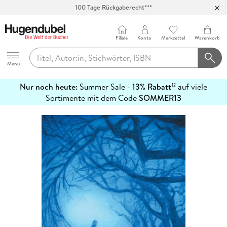
Abholung in über 100 Filialen
Filiale
Konto
Merkzettel
Warenkorb
Hugendubel
Menu
Nur noch heute:
Summer Sale -
13% Rabatt
auf viele
12
mehr
Sortimente mit dem Code
SOMMER13
erfahren