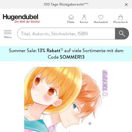
100 Tage Rückgaberecht***
Abholung in über 100 Filialen
Filiale
Konto
Merkzettel
Warenkorb
Hugendubel
Menu
Summer Sale:
13% Rabatt
auf viele Sortimente mit dem
12
mehr
Code
SOMMER13
erfahren