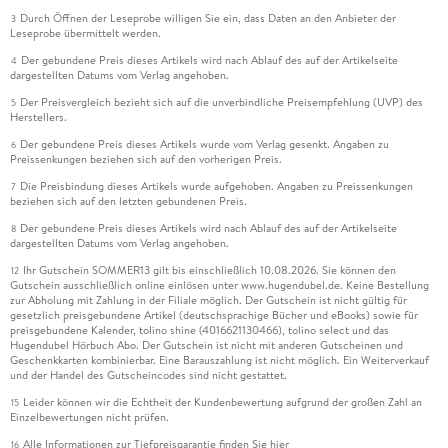
Durch Öffnen der Leseprobe willigen Sie ein, dass Daten an den Anbieter der
3
Leseprobe übermittelt werden.
Der gebundene Preis dieses Artikels wird nach Ablauf des auf der Artikelseite
4
dargestellten Datums vom Verlag angehoben.
Der Preisvergleich bezieht sich auf die unverbindliche Preisempfehlung (UVP) des
5
Herstellers.
Der gebundene Preis dieses Artikels wurde vom Verlag gesenkt. Angaben zu
6
Preissenkungen beziehen sich auf den vorherigen Preis.
Die Preisbindung dieses Artikels wurde aufgehoben. Angaben zu Preissenkungen
7
beziehen sich auf den letzten gebundenen Preis.
Der gebundene Preis dieses Artikels wird nach Ablauf des auf der Artikelseite
8
dargestellten Datums vom Verlag angehoben.
Ihr Gutschein SOMMER13 gilt bis einschließlich 10.08.2026. Sie können den
12
Gutschein ausschließlich online einlösen unter www.hugendubel.de. Keine Bestellung
zur Abholung mit Zahlung in der Filiale möglich. Der Gutschein ist nicht gültig für
gesetzlich preisgebundene Artikel (deutschsprachige Bücher und eBooks) sowie für
preisgebundene Kalender, tolino shine (4016621130466), tolino select und das
Hugendubel Hörbuch Abo. Der Gutschein ist nicht mit anderen Gutscheinen und
Geschenkkarten kombinierbar. Eine Barauszahlung ist nicht möglich. Ein Weiterverkauf
und der Handel des Gutscheincodes sind nicht gestattet.
Leider können wir die Echtheit der Kundenbewertung aufgrund der großen Zahl an
15
Einzelbewertungen nicht prüfen.
Alle Informationen zur Tiefpreisgarantie finden Sie
hier
16