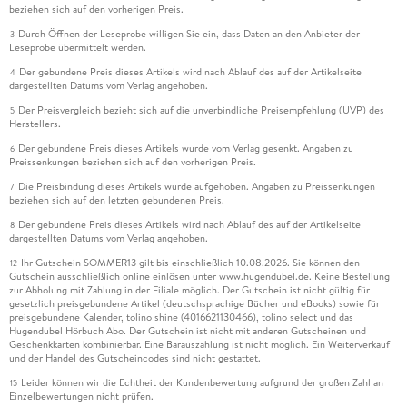
beziehen sich auf den vorherigen Preis.
Durch Öffnen der Leseprobe willigen Sie ein, dass Daten an den Anbieter der
3
Leseprobe übermittelt werden.
Der gebundene Preis dieses Artikels wird nach Ablauf des auf der Artikelseite
4
dargestellten Datums vom Verlag angehoben.
Der Preisvergleich bezieht sich auf die unverbindliche Preisempfehlung (UVP) des
5
Herstellers.
Der gebundene Preis dieses Artikels wurde vom Verlag gesenkt. Angaben zu
6
Preissenkungen beziehen sich auf den vorherigen Preis.
Die Preisbindung dieses Artikels wurde aufgehoben. Angaben zu Preissenkungen
7
beziehen sich auf den letzten gebundenen Preis.
Der gebundene Preis dieses Artikels wird nach Ablauf des auf der Artikelseite
8
dargestellten Datums vom Verlag angehoben.
Ihr Gutschein SOMMER13 gilt bis einschließlich 10.08.2026. Sie können den
12
Gutschein ausschließlich online einlösen unter www.hugendubel.de. Keine Bestellung
zur Abholung mit Zahlung in der Filiale möglich. Der Gutschein ist nicht gültig für
gesetzlich preisgebundene Artikel (deutschsprachige Bücher und eBooks) sowie für
preisgebundene Kalender, tolino shine (4016621130466), tolino select und das
Hugendubel Hörbuch Abo. Der Gutschein ist nicht mit anderen Gutscheinen und
Geschenkkarten kombinierbar. Eine Barauszahlung ist nicht möglich. Ein Weiterverkauf
und der Handel des Gutscheincodes sind nicht gestattet.
Leider können wir die Echtheit der Kundenbewertung aufgrund der großen Zahl an
15
Einzelbewertungen nicht prüfen.