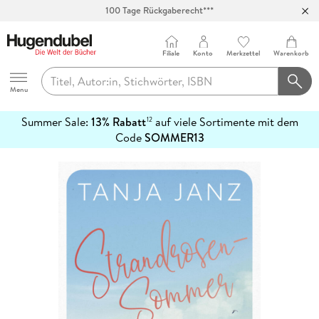
100 Tage Rückgaberecht***
Abholung in über 100 Filialen
Filiale
Konto
Merkzettel
Warenkorb
Hugendubel
Menu
Summer Sale:
13% Rabatt
auf viele Sortimente mit dem
12
mehr
Code
SOMMER13
erfahren