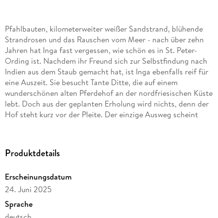
Pfahlbauten, kilometerweiter weißer Sandstrand, blühende
Strandrosen und das Rauschen vom Meer - nach über zehn
Jahren hat Inga fast vergessen, wie schön es in St. Peter-
Ording ist. Nachdem ihr Freund sich zur Selbstfindung nach
Indien aus dem Staub gemacht hat, ist Inga ebenfalls reif für
eine Auszeit. Sie besucht Tante Ditte, die auf einem
wunderschönen alten Pferdehof an der nordfriesischen Küste
lebt. Doch aus der geplanten Erholung wird nichts, denn der
Hof steht kurz vor der Pleite. Der einzige Ausweg scheint
eine zündende Geschäftsidee oder ein mittelgroßes
finanzielles Wunder zu sein. Inga krempelt die Ärmel hoch -
und das Glück ist mit den Fleißigen . . .
Produktdetails
Erscheinungsdatum
24. Juni 2025
Sprache
deutsch