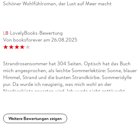
Schöner Wohlfühlroman, der Lust auf Meer macht
LovelyBooks-Bewertung
Von booksforever
am
26.08.2025
Strandrosensommer hat 304 Seiten. Optisch hat das Buch
mich angesprochen, als leichte Sommerlektüre: Sonne, blauer
Himmel, Strand und die bunten Strandkörbe. Sommeridylle
pur. Da wurde ich neugierig, was mich wohl an der
Nordseeküste erwarten wird. Ich wurde nicht enttäuscht,
sondern habe mich gut unterhalten gefühlt. Der leichte,
flüssige und unterhaltsame Schreibstil hat dazu beigetragen.
Zudem haben die Kapitel haben eine angenehme Länge,
sodass sich die Geschichte gut lesen ließ. Es wird aus den
Weitere Bewertungen zeigen
Perspektiven von den zwei Protagonisten geschrieben, die
wären Inga und Ditte. Die Charaktere selbst sind gut
ausgearbeitet, wirken lebensecht und authentisch, auf mich