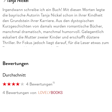
Tanja Nickel
Irgendwann schreibe ich ein Buch! Mit diesen Worten legte
die bayrische Autorin Tanja Nickel schon in ihrer Kindheit
den Grundstein ihrer Karriere. Aus den dystopischen
Kurzgeschichten von damals wurden romantische Bücher,
manchmal dramatisch, manchmal humorvoll. Gelegentlich
eskaliert die Mutter zweier Kinder und erschafft düstere
Thriller. Ihr Fokus jedoch liegt darauf, für die Leser etwas zum
Träumen und Lachen zu erschaffen.
Wenn Tanja Nickel nicht schreibt, übersetzt sie freiberuflich
Bewertungen
Bücher, oder tobt sich, mit einer Häkelnadel bewaffnet, an
einem Knäuel Garn aus. Aus dem Ziel von damals wurde ein
Durchschnitt
neues: Irgendwann lande ich einen Bestseller!
15
4 Bewertungen
4 Bewertungen
von
LovelyBooks