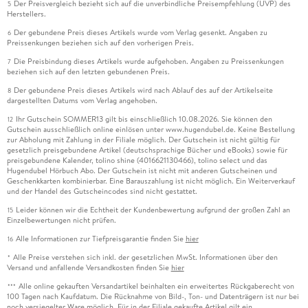
Der Preisvergleich bezieht sich auf die unverbindliche Preisempfehlung (UVP) des
5
Herstellers.
Der gebundene Preis dieses Artikels wurde vom Verlag gesenkt. Angaben zu
6
Preissenkungen beziehen sich auf den vorherigen Preis.
Die Preisbindung dieses Artikels wurde aufgehoben. Angaben zu Preissenkungen
7
beziehen sich auf den letzten gebundenen Preis.
Der gebundene Preis dieses Artikels wird nach Ablauf des auf der Artikelseite
8
dargestellten Datums vom Verlag angehoben.
Ihr Gutschein SOMMER13 gilt bis einschließlich 10.08.2026. Sie können den
12
Gutschein ausschließlich online einlösen unter www.hugendubel.de. Keine Bestellung
zur Abholung mit Zahlung in der Filiale möglich. Der Gutschein ist nicht gültig für
gesetzlich preisgebundene Artikel (deutschsprachige Bücher und eBooks) sowie für
preisgebundene Kalender, tolino shine (4016621130466), tolino select und das
Hugendubel Hörbuch Abo. Der Gutschein ist nicht mit anderen Gutscheinen und
Geschenkkarten kombinierbar. Eine Barauszahlung ist nicht möglich. Ein Weiterverkauf
und der Handel des Gutscheincodes sind nicht gestattet.
Leider können wir die Echtheit der Kundenbewertung aufgrund der großen Zahl an
15
Einzelbewertungen nicht prüfen.
Alle Informationen zur Tiefpreisgarantie finden Sie
hier
16
Alle Preise verstehen sich inkl. der gesetzlichen MwSt. Informationen über den
*
Versand und anfallende Versandkosten finden Sie
hier
Alle online gekauften Versandartikel beinhalten ein erweitertes Rückgaberecht von
***
100 Tagen nach Kaufdatum. Die Rücknahme von Bild-, Ton- und Datenträgern ist nur bei
noch versiegelter Ware möglich. Für in der Filiale gekaufte Artikel gilt ein