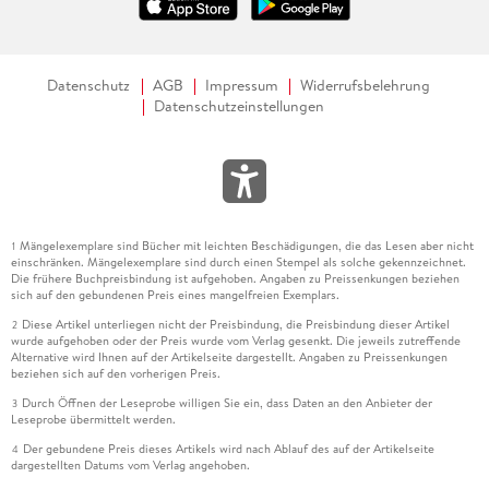
Datenschutz
AGB
Impressum
Widerrufsbelehrung
Datenschutzeinstellungen
Mängelexemplare sind Bücher mit leichten Beschädigungen, die das Lesen aber nicht
1
einschränken. Mängelexemplare sind durch einen Stempel als solche gekennzeichnet.
Die frühere Buchpreisbindung ist aufgehoben. Angaben zu Preissenkungen beziehen
sich auf den gebundenen Preis eines mangelfreien Exemplars.
Diese Artikel unterliegen nicht der Preisbindung, die Preisbindung dieser Artikel
2
wurde aufgehoben oder der Preis wurde vom Verlag gesenkt. Die jeweils zutreffende
Alternative wird Ihnen auf der Artikelseite dargestellt. Angaben zu Preissenkungen
beziehen sich auf den vorherigen Preis.
Durch Öffnen der Leseprobe willigen Sie ein, dass Daten an den Anbieter der
3
Leseprobe übermittelt werden.
Der gebundene Preis dieses Artikels wird nach Ablauf des auf der Artikelseite
4
dargestellten Datums vom Verlag angehoben.