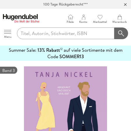
100 Tage Rückgaberecht***
Abholung in über 100 Filialen
Filiale
Konto
Merkzettel
Warenkorb
Hugendubel
Menu
Summer Sale:
13% Rabatt
auf viele Sortimente mit dem
12
mehr
Code
SOMMER13
erfahren
Band 3