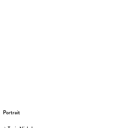
21/132/191 mm
ISBN
9783989422483
Herstelleradresse
Tanja Nickel, St.-Michael-Str. 9, 86450 Altenmünster,
autorin.tanja.nickel@gmail.com
Portrait