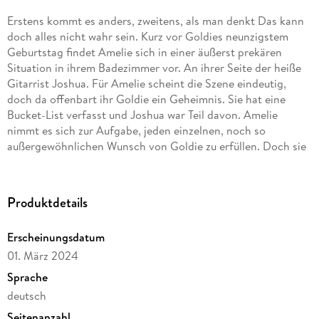
Erstens kommt es anders, zweitens, als man denkt Das kann
doch alles nicht wahr sein. Kurz vor Goldies neunzigstem
Geburtstag findet Amelie sich in einer äußerst prekären
Situation in ihrem Badezimmer vor. An ihrer Seite der heiße
Gitarrist Joshua. Für Amelie scheint die Szene eindeutig,
doch da offenbart ihr Goldie ein Geheimnis. Sie hat eine
Bucket-List verfasst und Joshua war Teil davon. Amelie
nimmt es sich zur Aufgabe, jeden einzelnen, noch so
außergewöhnlichen Wunsch von Goldie zu erfüllen. Doch sie
hatte nicht mit der unerwünschten Hilfe des viel jüngeren
Josh gerechnet. Zwischen Einhörnern, überraschenden
Geständnissen und einem gefährlichen Casinobesuch
Produktdetails
entwickeln sich jedoch auch ungewollte Gefühle zwischen
Amelie und Josh. Trotz des großen Altersunterschieds und
Erscheinungsdatum
der anfänglichen Abneigung rockt sich Joshua allmählich
01. März 2024
nicht nur mit seiner Gitarre in Amelies Herz. Wird es ihnen
gelingen, Goldies Wünsche zu erfüllen, ohne dabei zu weit zu
Sprache
gehen?
deutsch
Seitenanzahl