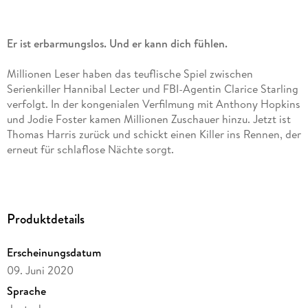
Er ist erbarmungslos. Und er kann dich fühlen.
Millionen Leser haben das teuflische Spiel zwischen
Serienkiller Hannibal Lecter und FBI-Agentin Clarice Starling
verfolgt. In der kongenialen Verfilmung mit Anthony Hopkins
und Jodie Foster kamen Millionen Zuschauer hinzu. Jetzt ist
Thomas Harris zurück und schickt einen Killer ins Rennen, der
erneut für schlaflose Nächte sorgt.
Die Schreie einer Frau sind Musik in seinen Ohren. Er ist
groß, blass, haarlos, und wie ein Reptil liebt er die Wärme.
Menschen begegnen ihm mit Angst und Ekel. Er ist daran
Produktdetails
gewöhnt. Denn wenn sie das Monster in ihm erkennen, ist es
meist zu spät. Bis der Killer sich Cari Mora aussucht. Die
Erscheinungsdatum
junge Frau hat keine Angst vor dem Grauen und wagt es, dem
09. Juni 2020
Dämon ins Auge zu blicken.
Sprache