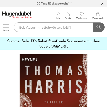
100 Tage Rückgaberecht***
Abholung in über 100 Filialen
Filiale
Konto
Merkzettel
Warenkorb
Hugendubel
Menu
Summer Sale:
13% Rabatt
auf viele Sortimente mit dem
12
mehr
Code
SOMMER13
erfahren