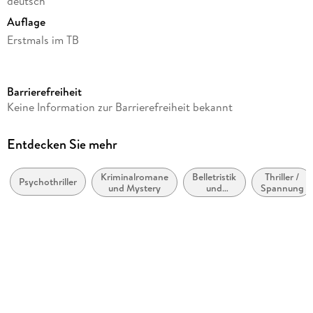
deutsch
Auflage
Erstmals im TB
Seitenanzahl
304
Barrierefreiheit
Autor/Autorin
Keine Information zur Barrierefreiheit bekannt
Thomas Harris
Übersetzung
Entdecken Sie mehr
Imke Walsh-Araya
Kriminalromane
Belletristik
Thriller /
Verlag/Hersteller
Psychothriller
und Mystery
und
Spannung
Heyne Taschenbuch
verwandte
Gebiete
Originaltitel
Cari Mora
Originalsprache
englisch
Gewicht