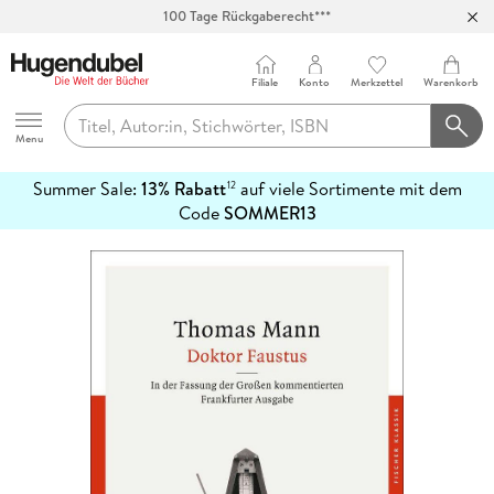
100 Tage Rückgaberecht***
Abholung in über 100 Filialen
Filiale
Konto
Merkzettel
Warenkorb
Hugendubel
Menu
Summer Sale:
13% Rabatt
auf viele Sortimente mit dem
12
mehr
Code
SOMMER13
erfahren