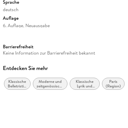
Sprache
deutsch
Auflage
6. Auflage, Neuausgabe
Seitenanzahl
741
Barrierefreiheit
Reihe
Keine Information zur Barrierefreiheit bekannt
Thomas Mann, Große kommentierte Frankfurter Ausgabe.
Werke, Briefe, Tagebücher
Entdecken Sie mehr
Autor/Autorin
Thomas Mann
Klassische
Moderne und
Klassische
Paris
Belletristik:
zeitgenössische
Lyrik und
(Region)
Herausgegeben von
allgemein
Belletristik:
Dichtung
und
allgemein und
(vor dem 20.
Ruprecht Wimmer
literarisch
literarisch
Jahrhundert)
Verlag/Hersteller
FISCHER Taschenbuch
Produktart
kartoniert