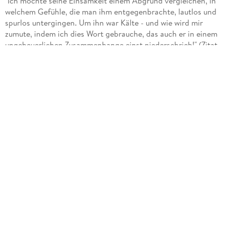
"Ich möchte seine Einsamkeit einem Abgrund vergleichen, in
welchem Gefühle, die man ihm entgegenbrachte, lautlos und
spurlos untergingen. Um ihn war Kälte - und wie wird mir
zumute, indem ich dies Wort gebrauche, das auch er in einem
ungeheuerlichen Zusammenhange einst niederschrieb!" (Zitat
Seite 15)
Inhalt
Dr. phil. Serenus Zeitblom ist sechzig Jahre alt, als er am 27.
Mai 1943 beginnt, die Lebensgeschichte seines langjährigen
Freundes Adrian Leverkühn niederzuschreiben. Der
innovative Komponist ist vor drei Jahren verstorben und hat
seinem Freund Serenus alle persönlichen Aufzeichnungen
und Unterlagen hinterlassen. Auf Grund dieser
Aufzeichnungen schildert nun der Ich-Erzähler Serenus
Zeitblom die Kindheit, Jugend, gemeinsame Studienzeit, aber
auch die weiteren Lebenswege, die unterschiedlich verlaufen,
sich jedoch immer wieder kreuzen. Teilweise verfasst
Zeitblom die Texte zu einzelnen Kompositionen des genialen
Musikers Leverkühn und erlebt auch seinen künstlerischen
Werdegang schon ab der frühen Schulzeit mit, mit allen