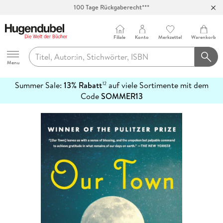
100 Tage Rückgaberecht***
Abholung in über 100 Filialen
Filiale
Konto
Merkzettel
Warenkorb
Hugendubel
Menu
Summer Sale:
13% Rabatt
auf viele Sortimente mit dem
12
mehr
Code
SOMMER13
erfahren