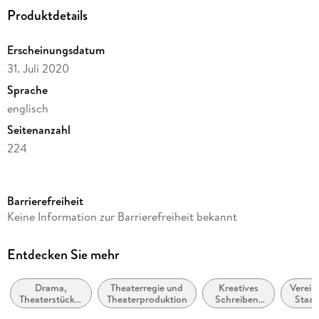
Produktdetails
Erscheinungsdatum
31. Juli 2020
Sprache
englisch
Seitenanzahl
224
Reihe
Harper Perennial Modern Classics
Barrierefreiheit
Autor/Autorin
Keine Information zur Barrierefreiheit bekannt
Thornton Wilder
Verlag/Hersteller
Entdecken Sie mehr
Harper Perennial
Drama,
Theaterregie und
Kreatives
Verein
Produktart
Theaterstücke,
Theaterproduktion
Schreiben,
Staat
kartoniert
Drehbücher
Handbücher
vo