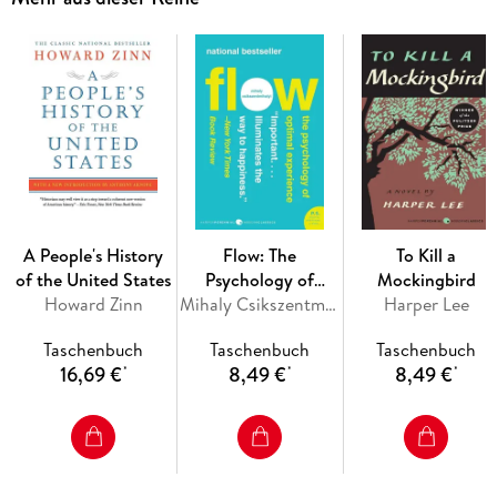
circle of life portrayed in each of the three acts--childhood,
adulthood, and death--is fully realized.
Widely considered one of the greatest American plays of all
time, Our Town debuted on Broadway in 1938 and continues
to be performed daily on stages around the world. This
special edition includes an afterword by Wilder's nephew,
Tappan Wilder, with illuminating documentary material about
the playwright and his most famous drama.
A People's History
Flow: The
To Kill a
of the United States
Psychology of
Mockingbird
Howard Zinn
Optimal Experience
Mihaly Csikszentmihalyi
Harper Lee
Taschenbuch
Taschenbuch
Taschenbuch
16,69 €
8,49 €
8,49 €
*
*
*