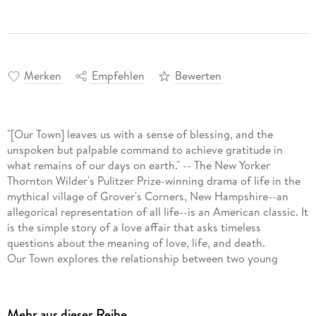
Merken
Empfehlen
Bewerten
"[Our Town] leaves us with a sense of blessing, and the
unspoken but palpable command to achieve gratitude in
what remains of our days on earth." -- The New Yorker
Thornton Wilder's Pulitzer Prize-winning drama of life in the
mythical village of Grover's Corners, New Hampshire--an
allegorical representation of all life--is an American classic. It
is the simple story of a love affair that asks timeless
questions about the meaning of love, life, and death.
Our Town explores the relationship between two young
neighbors, George Gibbs and Emily Webb, whose childhood
friendship blossoms into romance, and then culminates in
marriage. When Emily loses her life during childbirth, the
Mehr aus dieser Reihe